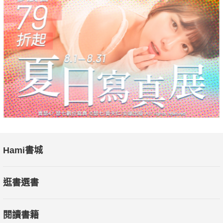
体本身就是共鸣的振动频率之集合。每个器官都会产生一起共鸣
的「声景」，形成我们内部的生理合唱。无论我们是否能听到，
声音基本上都是一种音调或频率，会使周围的空气分子振动，启
动「声波振动」，因此得以疗愈身体并提升灵魂。
研究指出，古典音乐可以促进学习，并且帮助我们达到更高
的创造力。有些人利用特定音乐来戒菸，而有些人则为了物种之
间的交流而分析音乐。音乐还可能是灵魂进化与科学的关键连
结。植物与行星也能透过「电气共鸣」振动而发出声音，而我们
可以轻易地将这些声音转换为可听见的讯号，找出人类和「天体
音乐」之间的连结。
Hami書城
本书宗旨在于探讨声音和频率在我们生活中的重要性，除了
逛書選書
帮助我们达到更高的意识状态，更能与其他生命跨物种交流。书
末收录多种声音冥想，包含神圣几何冥想、植物音乐冥想、声音
閱讀書籍
疗愈冥想，都能协助我们透过吟唱神圣振动，专注于爱与喜悦的