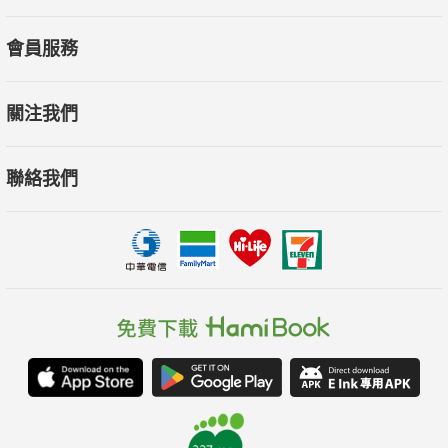
能量场中。让我们现在就听见地球母亲的呼唤，积极参与这极富
生命力的大千世界！
會員服務
【灵魂漫游学院】
關注我們
这个生命潜能精选打造的身心灵书系，揭开了日常生活与神圣领
域间的帷幕。系列中每本书皆引领读者探索不同领域，包含扬
聯絡我們
升、灵性动物、天使、与神对话、声音等多元主题，各书作者皆
为该领域公认专家，包含《与神对话》作者尼尔．唐纳．沃许，
分别深入浅出、精练而扎实地解说其专精领域。除了可以轻松吸
收主题知识，每本书结构设计收录的丰富案例和可日常实践练
习，让读者不仅能清楚掌握主题知识，更能实际开启该灵性领域
的成长旅程。