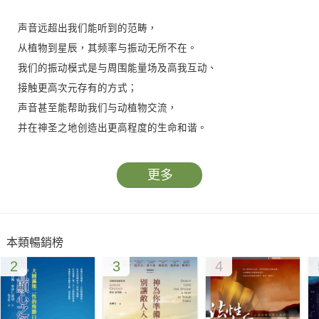
声音远超出我们能听到的范畴，
从植物到星辰，其频率与振动无所不在。
我们的振动模式是与周围能量场及高我互动、
接触更高次元存有的方式；
声音甚至能帮助我们与动植物交流，
并在神圣之地创造出更高程度的生命和谐。
“不是声音改变了我，
更多
是我在声音里，找到了那个从未走丢的自己。”
齐声推荐
本類暢銷榜
2
3
4
黄志群 优人神鼓艺术总监
曾文通 颂钵艺术家
徐进玲 「光识音流」创办人