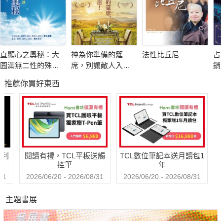
Kamini 心灵音乐创作家
我们运用声音疗愈，却未必掌握其本质。
因此需要「了解」，才能生出「智慧」。
直顯心之奧秘：大
神為你準備的筵
法性比丘尼
占
──曾文通 颂钵艺术家
圓滿無二性的殊勝
席，別讓敵人入
銷
口訣
座！
的
推薦你買好東西
解
这本书，不只是一本关于声音的书，
更像是声音背后的说明书，
帮助我们认识声音的运作原理与奥祕。
──Kamini 心灵音乐创作家
哈利
閱讀有禮，TCL平板送觸
TCL數位筆記本送月讀包1
声音成为有形与无形世界的连结，
控筆
年
它让灵魂透过音频重新连结于肉身之中。
31
2026/06/20 - 2026/08/31
2026/06/20 - 2026/08/31
──徐进玲 「光识音流」创办人
主題書展
常见的吟唱、颂钵、声音疗愈等为什么有效？因为我们的身