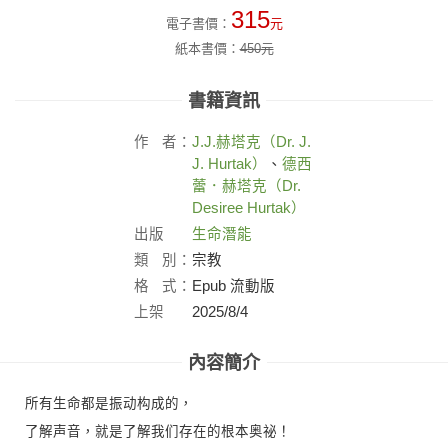
315
電子書價：
元
紙本書價：
450
元
書籍資訊
作
者：
J.J.
赫塔克（Dr. J.
J. Hurtak）
、
德西
蕾．赫塔克（Dr.
Desiree Hurtak）
出版
生命潛能
社：
類
別：
宗教
格
式：
Epub 流動版
上架
2025/8/4
日：
內容簡介
所有生命都是振动构成的，
了解声音，就是了解我们存在的根本奥祕！