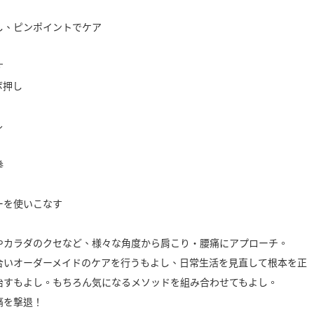
し、ピンポイントでケア
す
ボ押し
ル
拳
ーを使いこなす
やカラダのクセなど、様々な角度から肩こり・腰痛にアプローチ。
合いオーダーメイドのケアを行うもよし、日常生活を見直して根本を正
治すもよし。もちろん気になるメソッドを組み合わせてもよし。
痛を撃退！