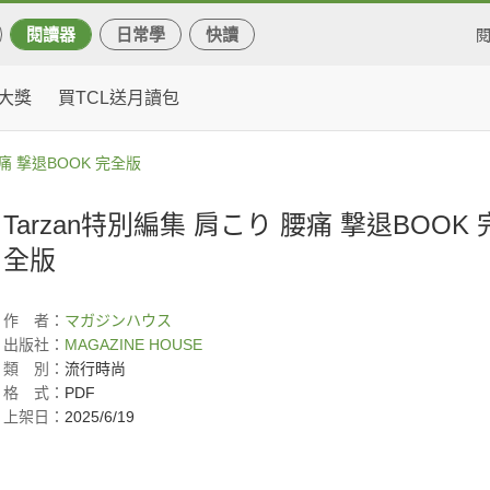
閱讀器
日常學
快讀
大獎
買TCL送月讀包
腰痛 撃退BOOK 完全版
Tarzan特別編集 肩こり 腰痛 撃退BOOK 
全版
作
者：
マガジンハウス
出版社：
MAGAZINE HOUSE
類
別：
流行時尚
格
式：
PDF
上架日：
2025/6/19