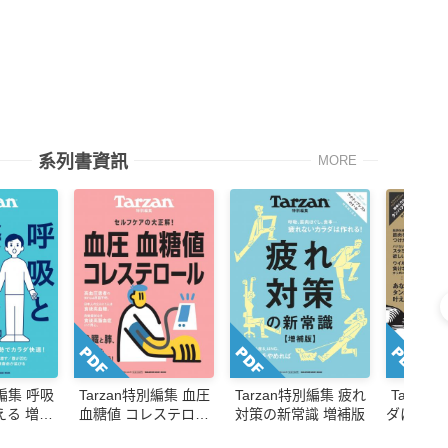
系列書資訊
MORE
別編集 呼吸
Tarzan特別編集 血圧
Tarzan特別編集 疲れ
Tarza
える 増補
血糖値 コレステロー
対策の新常識 増補版
ダに効く
ル