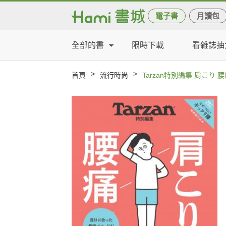
電子書
月讀包
全部的書
限時下載
看雜誌抽
>
>
首頁
流行時尚
Tarzan特別編集 肩こり 