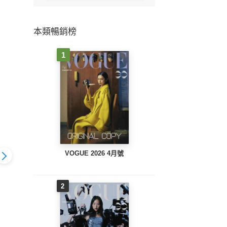
本類暢銷榜
1
VOGUE 2026 4月號
2
Tar
n特別編集 カラ
Tarzan特別編集 新版
Tarzan特別編集 スト
神経を
、タンパク質
ストレッチＢＯＯＫ
レッチ・筋膜ケア 増
増補版
補版