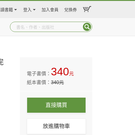
閱讀書籍
登入
加入會員
兌換券
完
340
電子書價：
元
紙本書價：
340
元
直接購買
放進購物車