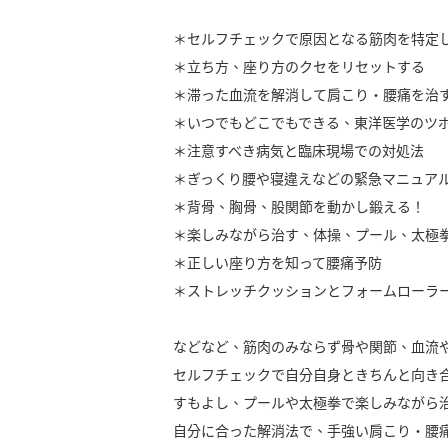
＊セルフチェックで原因となる筋肉を特定
＊立ち方、座り方のクセをリセットする
＊滞った血流を解消して肩こり・腰痛を治
＊いつでもどこでもできる、東洋医学のツ
＊注意すべき病気と臨床現場での対処法
＊ぎっくり腰や寝違えなどの緊急マニュア
＊背骨、胸骨、股関節を動かし鍛える！
＊楽しみながら治す、体操、プール、太極
＊正しい座り方を知って腰痛予防
＊ストレッチクッションとフォームローラ
などなど、筋肉のみならず骨や関節、血流
セルフチェックで自分自身ときちんと向き
すもよし、プールや太極拳で楽しみながら
自分に合った解消法で、手強い肩こり・腰