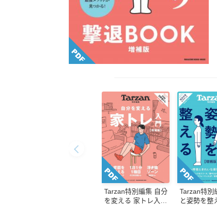
Tarzan特別編集 自分
Tarzan特
を変える 家トレ入門
と姿勢を整
増補版
版