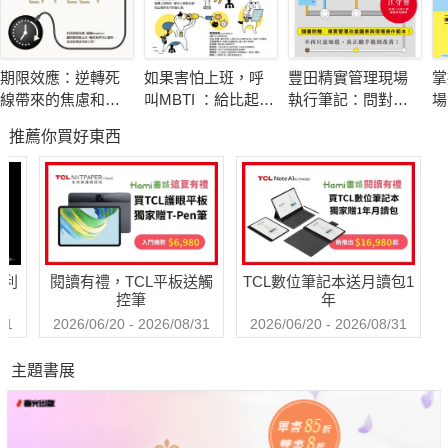
設計師的成長路徑，提供專業能力的提升建議，例如如何運用數
據分析、競品研究、用戶研究等方法來增強設計影響力。同時，
針對晉升與績效管理，提供制定KPI的方法、晉級報告的準備技
期限效應：逆轉死
如果害怕上班，呼
豐田精實管理現場
掌
巧，以及如何在組織內外提升設計價值與影響力。
線帶來的焦慮和壓
叫MBTI ：給比起工
執行筆記：問對問
場
【設計流程與方法論的應用】
力，成為讓你更高
作，與人相處更吃
題，產出高效率
口
推薦你買好東西
效、更專注的助力
力的上班族，讓心
次
在設計過程與方法論方面，本書強調如何透過標準化與流程化來
變輕鬆的16型人格
的
提升設計效率。內容涵蓋如何制定設計規範、建立設計系統、確
共事說明書
保設計一致性，以及如何平衡用戶體驗與商業需求。此外，書中
還討論了數據驅動設計的方法、競品分析的關鍵要素、用戶研究
的實踐應用，以及如何透過設計評審機制確保設計品質。特別針
哈利
閱讀有禮，TCL平板送觸
TCL數位筆記本送月讀包1
對產品生命週期不同階段的設計策略，提供有效的流程管理與決
控筆
年
策參考。
31
2026/06/20 - 2026/08/31
2026/06/20 - 2026/08/31
【設計趨勢與未來挑戰】
主題書展
本書最後探討設計領域的未來發展趨勢，涵蓋AIGC、數據驅動設
計、AR?VR技術在設計中的應用，以及互動設計與增長設計的區
別與融合。書中分析了人工智慧如何影響設計師的角色與工作模