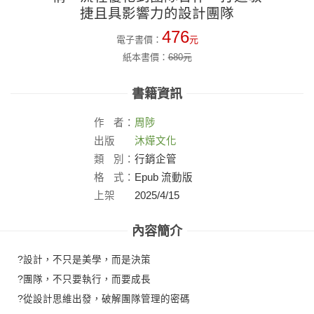
捷且具影響力的設計團隊
476
電子書價：
元
紙本書價：
680
元
書籍資訊
作
者：
周陟
出版
沐燁文化
社：
類
別：
行銷企管
格
式：
Epub 流動版
上架
2025/4/15
日：
內容簡介
?設計，不只是美學，而是決策
?團隊，不只要執行，而要成長
?從設計思維出發，破解團隊管理的密碼