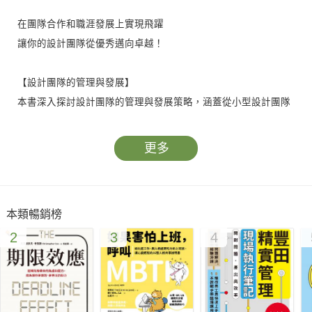
在團隊合作和職涯發展上實現飛躍
讓你的設計團隊從優秀邁向卓越！
【設計團隊的管理與發展】
本書深入探討設計團隊的管理與發展策略，涵蓋從小型設計團隊
的組建到大型團隊的建設與營運。內容包括如何建立核心競爭
力、制定設計規範、管理不同規模的團隊，以及設計領導者的角
更多
色與責任。針對視覺設計師、互動設計師與產品經理的不同需
求，提供組織架構、職能劃分與成長路徑的建議。此外，書中還
探討了如何帶領團隊進行數據分析，利用數據驅動設計決策，並
本類暢銷榜
透過OKR制度來提升設計效能，確保團隊價值的最大化。
2
3
4
【設計師的職業成長與影響力】
設計師的專業發展與影響力是本書的另一大重點。內容涵蓋如何
培養創新思維、提升設計管理能力、構建個人品牌，以及在職業
生涯中建立核心競爭力。書中探討了UI設計師、UX設計師及互動