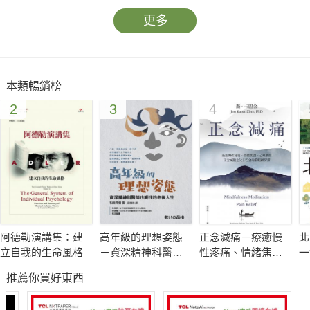
更多
本類暢銷榜
2
3
4
阿德勒演講集：建
高年級的理想姿態
正念減痛－療癒慢
北
立自我的生命風格
－資深精神科醫師
性疼痛、情緒焦
一
也嚮往的老後人生
慮、心理創傷，正
的
推薦你買好東西
念減壓之父卡巴金
的靜觀練習課