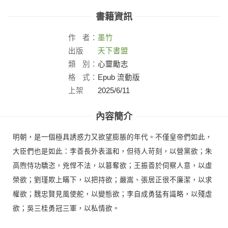
書籍資訊
作
者：
墨竹
出版
天下書盟
社：
類
別：
心靈勵志
格
式：
Epub 流動版
上架
2025/6/11
日：
內容簡介
明朝，是一個極具誘惑力又欲望膨脹的年代。不僅皇帝們如此，
大臣們也是如此：李善長外表溫和，但待人苛刻，以營黨欲；朱
高煦恃功驕恣，兇悍不法，以篡奪欲；王振善於伺察人意，以虛
榮欲；劉瑾欺上瞞下，以把持欲；嚴嵩、張居正很不廉潔，以求
權欲；魏忠賢見風使舵，以變態欲；李自成勇猛有識略，以殘虐
欲；吳三桂勇冠三軍，以私情欲。