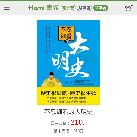
電子書
月讀包
閱讀器
不忍細看的大明史
210
電子書價：
元
紙本書價：
210
元