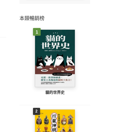
本類暢銷榜
1
貓的世界史
2