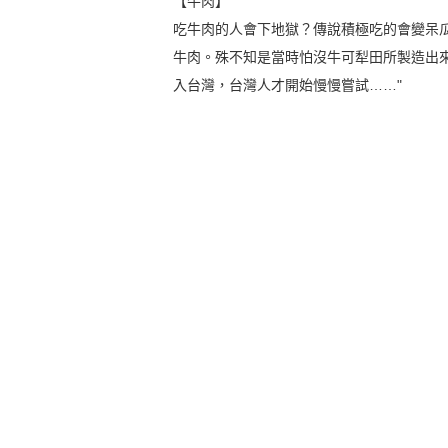
【牛肉】
吃牛肉的人會下地獄？傳說積極吃的會變呆
牛肉。殊不知是當時怕沒牛可犁田所製造出
入台灣，台灣人才開始慢慢嘗試……"