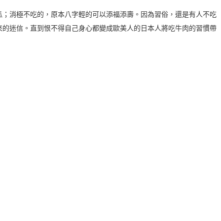
瓜；消極不吃的，原本八字輕的可以添福添壽。因為習俗，還是有人不吃
來的迷信。直到恨不得自己身心都變成歐美人的日本人將吃牛肉的習慣帶