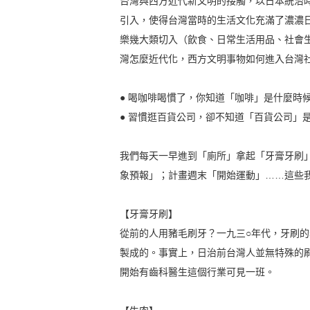
台灣與西方近代新文明的接觸，以日本統治
引入，使得台灣當時的生活文化充滿了濃濃
樂幾大類切入（飲食、日常生活用品、社會
灣怎麼近代化，西方文明事物如何進入台灣
● 喝咖啡喝慣了，你知道「咖啡」是什麼時
● 習慣逛百貨公司，卻不知道「百貨公司」
我們每天一早進到「廁所」拿起「牙膏牙刷
象預報」；計畫週末「開始運動」……這些
【牙膏牙刷】
從前的人用豬毛刷牙？一九三○年代，牙刷
製成的。事實上，日治前台灣人並無特殊的
開始有齒科醫生這個行業可見一班。