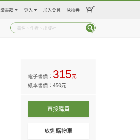
閱讀書籍
登入
加入會員
兌換券
315
電子書價：
元
紙本書價：
450
元
直接購買
放進購物車