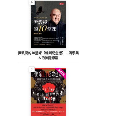
4
尹教授的10堂課【暢銷紀念版】：興學興
人的神隱總裁
5