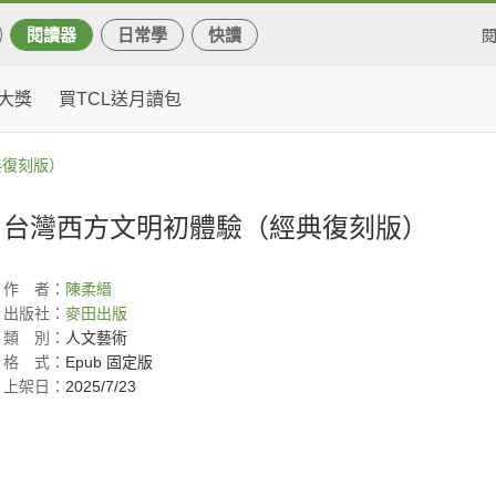
閱讀器
日常學
快讀
大獎
買TCL送月讀包
典復刻版）
台灣西方文明初體驗（經典復刻版）
作
者：
陳柔縉
出版社：
麥田出版
類
別：
人文藝術
格
式：
Epub 固定版
上架日：
2025/7/23