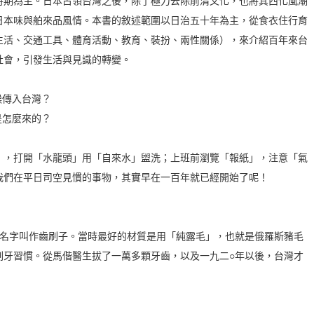
時期為主。日本占領台灣之後，除了極力去除前清文化，也將其西化風潮
日本味與舶來品風情。本書的敘述範圍以日治五十年為主，從食衣住行育
生活、交通工具、體育活動、教育、裝扮、兩性關係），來介紹百年來台
社會，引發生活與見識的轉變。
候傳入台灣？
是怎麼來的？
」，打開「水龍頭」用「自來水」盥洗；上班前瀏覽「報紙」，注意「氣
我們在平日司空見慣的事物，其實早在一百年就已經開始了呢！
的名字叫作齒刷子。當時最好的材質是用「純露毛」，也就是俄羅斯豬毛
刷牙習慣。從馬偕醫生拔了一萬多顆牙齒，以及一九二○年以後，台灣才