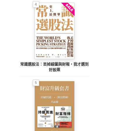
4
常識選股法：丟掉線圖與財報，我才選到
好股票
5