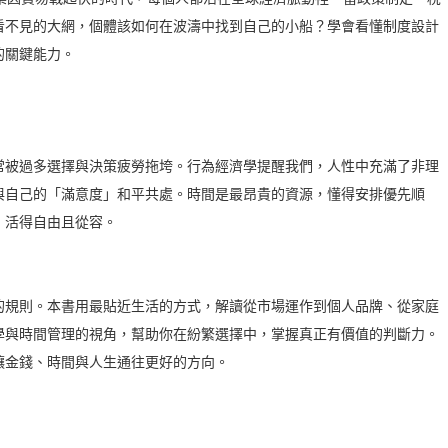
看不見的大網，個體該如何在波濤中找到自己的小船？學會看懂制度設計
的關鍵能力。
被過多選擇與決策疲勞拖垮。行為經濟學提醒我們，人性中充滿了非理
與自己的「滿意度」和平共處。時間是最昂貴的資源，懂得安排優先順
，活得自由且從容。
的規則。本書用最貼近生活的方式，解讀從市場運作到個人品牌、從家庭
學與時間管理的視角，幫助你在紛繁選擇中，掌握真正有價值的判斷力。
讓金錢、時間與人生通往更好的方向。