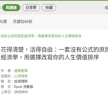
閱讀器
日常學
快讀
大獎
月讀包66折
套沒有公式的庶民經濟學，用選擇改寫你的人生價值排序
花得清楚，活得自由：一套沒有公式的庶
經濟學，用選擇改寫你的人生價值排序
作
者：
遠略智庫
出版社：
山頂視角
類
別：
投資理財
格
式：
Epub 流動版
上架日：
2025/6/3