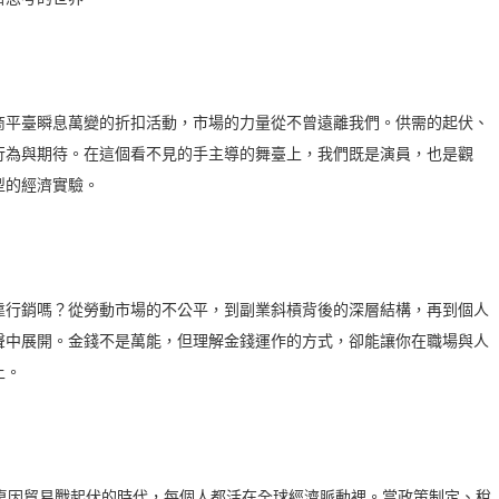
平臺瞬息萬變的折扣活動，市場的力量從不曾遠離我們。供需的起伏、
行為與期待。在這個看不見的手主導的舞臺上，我們既是演員，也是觀
型的經濟實驗。
行銷嗎？從勞動市場的不公平，到副業斜槓背後的深層結構，再到個人
聲中展開。金錢不是萬能，但理解金錢運作的方式，卻能讓你在職場與人
上。
餐桌因貿易戰起伏的時代，每個人都活在全球經濟脈動裡。當政策制定、稅