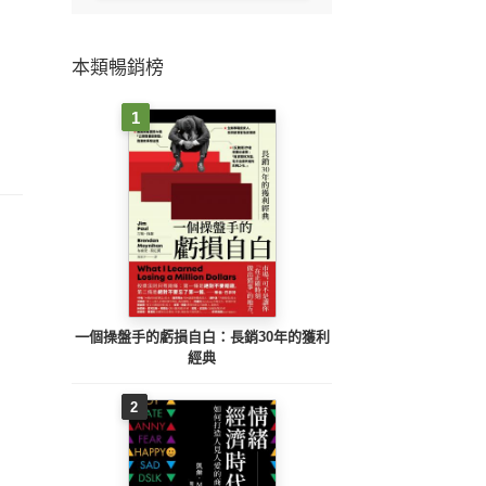
本類暢銷榜
1
一個操盤手的虧損自白：長銷30年的獲利
經典
2