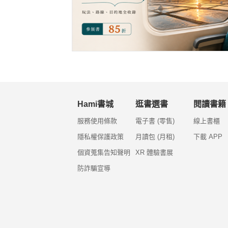
Hami書城
逛書選書
閱讀書籍
服務使用條款
電子書 (零售)
線上書櫃
隱私權保護政策
月讀包 (月租)
下載 APP
個資蒐集告知聲明
XR 體驗書展
防詐騙宣導