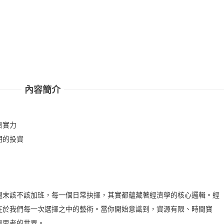
內容簡介
濟實力
明的投資
】
末該不該加班，每一個日常抉擇，其實都蘊藏著經濟學的核心邏輯。經
在於我們每一次選擇之中的藝術。當你開始意識到，資源有限、時間寶
濟思考的世界。