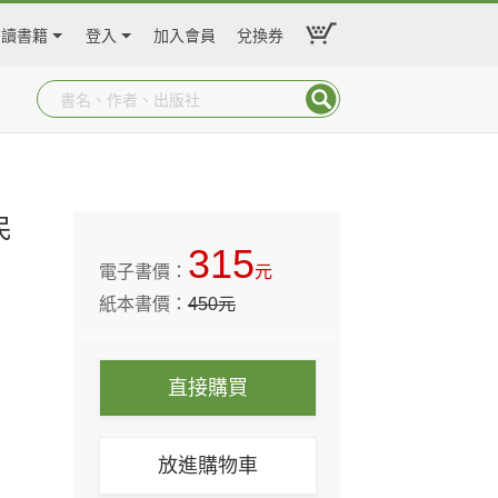
閱讀書籍
登入
加入會員
兌換券
民
315
電子書價：
元
紙本書價：
450
元
直接購買
放進購物車