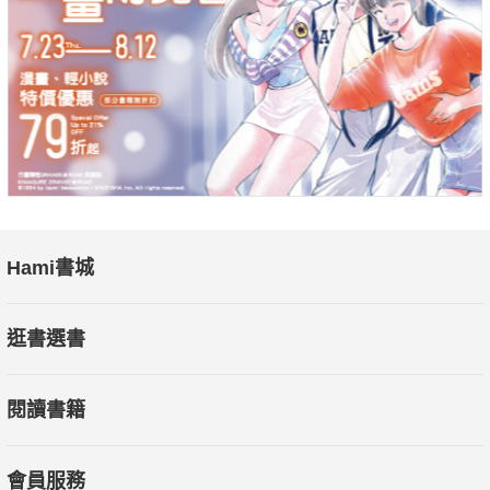
【本書特色】：
本書是《嬴氏王朝》第一卷，以詼諧幽默的文筆細談秦代的歷
史，打破傳統史書的嚴肅敘述風格，讓人讀來輕鬆愉快又印象深
刻。作者善於將人物性格具象化，拉近歷史與當代讀者的距離。
書中不僅有豐富的歷史背景，更結合神話、傳說與政治諷喻，呈
現出一種娛樂性與知識性兼具的閱讀體驗。
Hami書城
逛書選書
閱讀書籍
會員服務