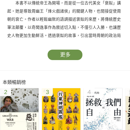
本書不以傳統帝王為開場，而是從一位古代美女「褒姒」講
起。她是導致周幽王「烽火戲諸侯」的關鍵人物，也間接促使周
朝的衰亡。作者以輕鬆幽默的語調描述褒姒的來歷，將傳統歷史
筆法顛覆，以奇聞逸事作為敘述切入點，不僅引人入勝，也讓歷
史人物更加生動鮮活。透過褒姒的故事，引出當時周朝的政治局
勢和諸侯割據的時代背景，為後續秦國的崛起鋪墊了深厚的歷史
基礎。
更多
▎秦國祖先的傳奇出身
書中以戲謔卻考據詳實的方式講述秦國祖先的淵源。從黃帝
本類暢銷榜
之子玄囂、訓鳥能手少昊、法治大臣皋陶、預測天象的伯益，到
2
3
4
後來轉投商湯的費昌，嬴姓家族的歷史軌跡猶如一部英雄史詩。
這一段落以神話與史實交錯的方式描述，兼具娛樂性與知識性，
讓讀者在輕鬆閱讀中了解到秦國祖先如何一步步由部落貴族演變
為中原強國的核心成員，並在歷史舞臺中嶄露頭角。