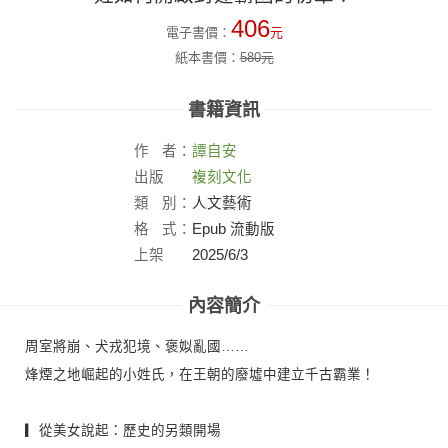
406
電子書價：
元
紙本書價：
580
元
書籍資訊
作
者：
譚自安
出版
複刻文化
社：
類
別：
人文藝術
格
式：
Epub 流動版
上架
2025/6/3
日：
內容簡介
周室將崩、犬戎犯境、褒姒亂國……
烽煙之地崛起的小姓氏，在王朝的廢墟中建立千古霸業！
▎從美女說起：歷史的另類開場