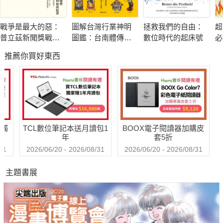
▎秦非子：從養馬起家的傳奇人物
真正奠定秦國地位的關鍵人物，是秦非子。他憑藉出色的養
戰爭是最大的惡：
圖解台灣行業神明
拯救我們的自由：
超
馬技術，成功引起周孝王注意，獲得犬丘土地作為獎賞，並開始
普立茲新聞獎戰地
圖鑑：台南體傳統
數位時代的起床號
必
建立秦國的雛形。這一段落細膩描寫秦非子如何巧妙從犬戎那裡
記者的血淚紀實
工藝
推薦你買好東西
「引種」戰馬的經過，展現其聰明才智與實務能力。透過生動的
敘述，讀者能夠清楚理解秦國早期並非一蹴而就，而是歷經艱
難、從邊緣小附庸一步步壯大，逐漸奠定日後稱霸六國的基礎。
▎戰亂與野心：秦仲與西陲的冒險
送觸
TCL數位筆記本送月讀包1
BOOX電子閱讀器加購皮
進入秦仲時代，秦國已具備一定規模，但仍面臨犬戎等外患
年
套5折
的威脅。書中描述周朝衰敗下的政治紛爭，如何迫使秦仲奉命對
31
2026/06/20 - 2026/08/31
2026/06/20 - 2026/08/31
犬戎發起戰爭，最終戰死沙場，卻也激發其五子復仇，收復犬
主題書展
丘，成為秦國歷史的轉捩點。作者以詼諧筆調描繪這場史詩般的
復仇與戰鬥，既有悲壯情懷，也有權謀機變，展現出秦國家族不
屈的精神與崛起的野心，為後續秦國強盛奠定堅實根基。