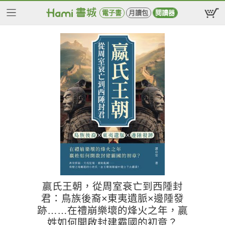
電子書
月讀包
閱讀器
嬴氏王朝，從周室衰亡到西陲封
君：鳥族後裔×東夷遺脈×邊陲發
跡……在禮崩樂壞的烽火之年，嬴
姓如何開啟封建霸國的初章？