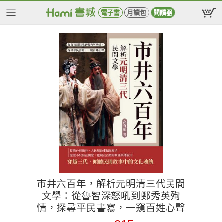
電子書
月讀包
閱讀器
市井六百年，解析元明清三代民間
文學：從魯智深怒吼到鄭秀英殉
情，探尋平民書寫，一窺百姓心聲