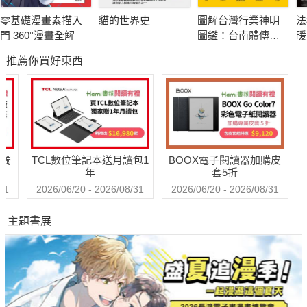
零基礎漫畫素描入
貓的世界史
圖解台灣行業神明
法
? 清代的輓歌與序曲
門 360°漫畫全解
圖鑑：台南體傳統
暖
最後一章探討清代如何在專制統治與啟蒙思潮交織下，呈現一幅
工藝
悲
推薦你買好東西
轉
深具歷史厚度的文學景觀。蒲松齡的《聊齋志異》、紀昀的《閱
微草堂筆記》、各地志書與族譜保存了大量民間故事與風俗，顯
示出對歷史的追憶與對未來的召喚。道情、鼓詞、彈詞等新興文
藝形式興起，鼓書「摘唱」成為民間娛樂的重要形式，也強化了
敘事的靈活與情感的貼近。這些作品展現人民在動盪時代對公平
送觸
TCL數位筆記本送月讀包1
BOOX電子閱讀器加購皮
正義的期盼與對理想社會的追尋，構成清代民間文學豐富而複雜
年
套5折
的文化底色。
31
2026/06/20 - 2026/08/31
2026/06/20 - 2026/08/31
主題書展
? 歷史回聲
全書貫穿一種文化良知的批判視角，指出民間文學並非可有可無
的娛樂產物，而是庶民生命經驗的書寫，是反映歷史真相與道德
價值的文化實錄。書中深刻論述民間傳說如何超越時間限制，成
為民族情感的傳承載體。這部作品對中國文學史、文化史、甚至