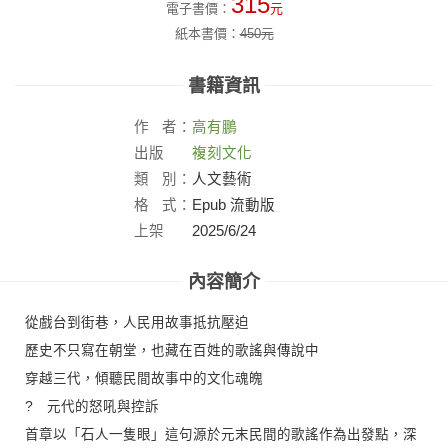
315
電子書價：
元
紙本書價：
450
元
書籍資訊
作
者：
高有鵬
出版
複刻文化
社：
類
別：
人文藝術
格
式：
Epub 流動版
上架
2025/6/24
日：
內容簡介
從戲台到街巷，人民用故事抵抗壓迫
歷史不只寫在朝堂，也藏在百姓的歌謠與傳說中
穿越三代，傾聽民間故事中的文化魂魄
? 元代的怒吼與控訴
首章以「石人一隻眼」這句源於元末民間的歌謠作為出發點，深