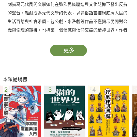
刻描寫元代民間文學如何在強烈民族壓迫與文化貶抑下發出反抗
的聲音。雜劇成為元代文學的代表，以通俗語言描繪底層人民的
生活百態與社會矛盾。包公戲、水滸戲等作品不僅揭示民間對公
義與倫理的期待，也構築一個情感與信仰交織的精神世界。作者
指出，這些文學創作表現出在壓迫體制下仍堅持正義與希望的人
民精神，是元代民間文學最動人的特色。
更多
? 明代的神話復興與文化重構
明代在政治穩定與制度革新的背景下，民間文學出現多樣發展。
本類暢銷榜
神權思想與多元信仰型塑了明代的社會風俗與文學內容。神話故
2
3
4
事的復活與整理如火如荼，象徵人民對安定秩序與宗教庇護的集
體渴望。張岱的《夜航船》、馮夢龍的《笑府》等作品廣泛記錄
風俗、諺語與民間信仰，重建社會文化記憶，展現出民間文學不
只是庶民智慧的集體創作，更是凝聚文化認同的重要力量。此章
並強調，明代民間文學融合歷史記憶與社會觀察，既批判現實也
療癒民心。