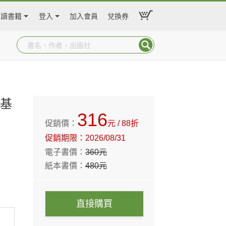
閱讀書籍
登入
加入會員
兌換券
易基
316
促銷價：
元
/ 88折
促銷期限：
2026/08/31
電子書價：
360
元
紙本書價：
480
元
直接購買