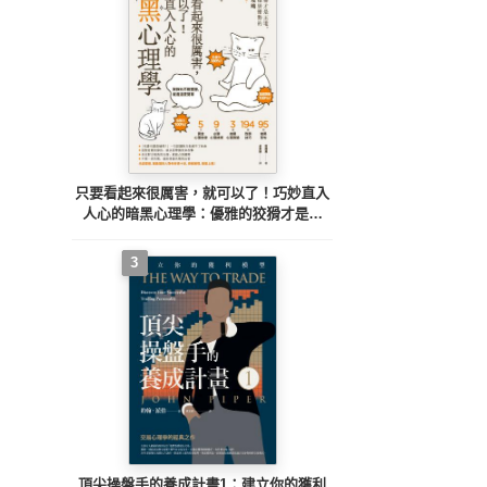
只要看起來很厲害，就可以了！巧妙直入
人心的暗黑心理學：優雅的狡猾才是王
道，90個讓你穩居優勢的必勝人心攻略
【暢銷紀念版】
3
頂尖操盤手的養成計畫1：建立你的獲利