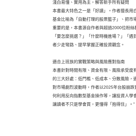
淺白易懂、實用為主，解答新手所有疑問
本書最大特色之一是「好讀」。作者擅長用
基金比喻為「自動打理的股票籃子」、把市
重要的是，本書源自作者與超過2000位粉
「要怎麼挑選？」「什麼時機進場？」「遇
者少走彎路、提早掌握正確投資觀念。
適合上班族的實戰策略與風險應對指南
本書針對時間有限、資金有限、風險承受度
的三大好處：低門檻、低成本、分散風險，
對市場劇烈波動時，作者以2025年台股崩
何利用反向指數型基金操作等，讓投資人學
讓讀者不只是學會買，更懂得「抱得住」。"