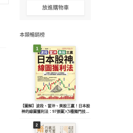
放進購物車
本類暢銷榜
1
【圖解】波段、當沖、美股三贏！日本股
神的線圖獲利法：97張圖╳5種獨門技法
╳3大判讀關鍵，讓你一出手就有8成勝
率，高效累積千萬資產！
2