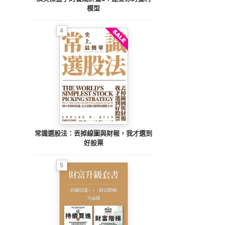
模型
4
常識選股法：丟掉線圖與財報，我才選到
好股票
5