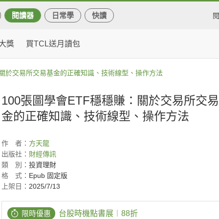
閱讀器
日常學
快讀
大獎
買TCL送月讀包
賺：關於交易所交易基金的正確知識、技術線型、操作方法
100張圖學會ETF穩穩賺：關於交易所交
金的正確知識、技術線型、操作方法
作
者：
方天龍
出版社：
財經傳訊
類
別：
投資理財
格
式：
Epub 固定版
上架日：
2025/7/13
限時優惠
台股時機點書展︱88折