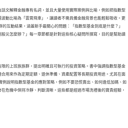
白話文解釋金融專有名詞，並且大量使用實際案例與比喻，例如把指數型
場波動比喻為「雲霄飛車」，讓讀者不需具備金融背景也能輕鬆吸收。更
絲群的互動結果，涵蓋新手最關心的問題：「指數型基金到底是什麼？」
到股災怎麼辦？」每一章節都是針對這些核心疑問所撰寫，目的是幫助讀
有限的上班族族群，提出明確且可執行的投資策略。書中強調指數型基金
適合用來作為定期定額、退休準備、資產配置等長期投資用途。尤其在面
跌實例說明指數型基金的應對策略，例如不要恐慌賣出、如何逢低加碼、如
會在危機中保持冷靜、判斷清晰。這些都是經過市場洗禮後的寶貴經驗，