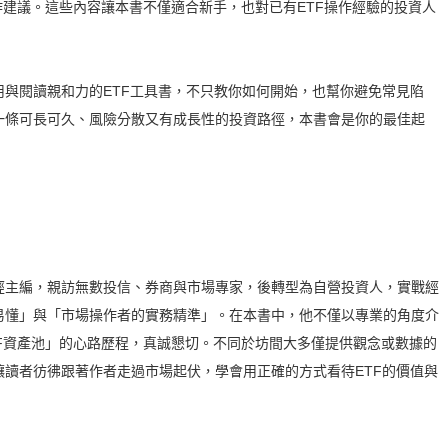
操作建議。這些內容讓本書不僅適合新手，也對已有ETF操作經驗的投資人
與閱讀親和力的ETF工具書，不只教你如何開始，也幫你避免常見陷
一條可長可久、風險分散又有成長性的投資路徑，本書會是你的最佳起
經主編，親訪無數投信、券商與市場專家，後轉型為自營投資人，實戰經
易懂」與「市場操作者的實務精準」。在本書中，他不僅以專業的角度介
TF資產池」的心路歷程，真誠懇切。不同於坊間大多僅提供觀念或數據的
讀者彷彿跟著作者走過市場起伏，學會用正確的方式看待ETF的價值與