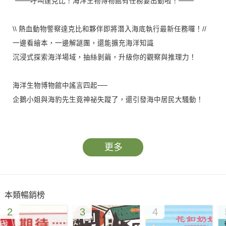
"───呼叫達克比！海洋生物博物館有任務要出動啦！───
\\ 熱血動物警察達克比和夥伴即將潛入海底執行最新任務囉！//
一邊看繪本，一邊解謎團，還能擴充海洋知識
沉浸式探索海洋場域，抽絲剝繭，升級你的觀察與推理力！
海洋生物博物館中謠言四起──
企鵝小姐與海豹先生竟神祕失蹤了，還引發海中居民大騷動！
究竟是集體出走？還是一件……海底失蹤案？！
原本寧靜和諧的珊瑚礁生態系，又潛藏著什麼樣的致命危機？
更多
關鍵時刻，動物界辦案王牌「達克比」接受委託前往調查！
但是，面對語焉不詳的線索與焦急萬分的海洋居民，
達克比和阿美與小博該怎麼運用海洋知識與科學調查的精神，
本類暢銷榜
拯救千鈞一髮的海洋生物危機呢？
2
3
4