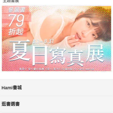
主題書展
在這趟刺激又知性的出任務旅程中，你將學到：
◆ 各種海洋生物生活樣貌及海洋知識
◆ 海洋生物博物館的展覽內容與功能
◆ 珊瑚礁生態系的豐富物種與生態互動
◆ 藍鯨魚的身體構造與求生方式
◆ 人類活動如何影響海洋環境
◆ 海洋廢棄物與生態浩劫的關係
◆ 全球暖化對海洋生物造成的危機
◆ 如何保護我們共同的海洋家園
本書特色
◎ 將知識載入繪本故事中，透過懸疑辦案情節，吸引孩子主動探
索與學習。
Hami書城
◎ 溫暖有趣的角色形象，引導孩子從生活經驗連結到海洋議題。
◎ 書末附有「海洋生物博物館工作大公開！」、「拯救珊瑚大作
逛書選書
戰」附錄，帶領孩子更深入認識海洋場域和功能。