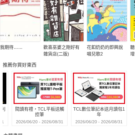
途中，他們深入五彩繽紛的珊瑚礁區，與形形色色的生物交流互
動，
從小丑魚、海獺、魟魚、海龜，到搬運專家的拳師蟹……
在探訪與發現驚奇的過程中，他們似乎逐漸描繪失蹤事件輪廓，
但案情仍疑團重重，
就在案件陷入膠著時，遠方竟傳來神祕又痛苦的哀鳴聲──
我期待……
歡喜巫婆之剛好有
花釦奶奶的即興說
聽
雜貨店(二版)
唱兒歌2
增
藍鯨求救？氣候變遷？廢棄漁網？
腦
推薦你買好東西
兒
原來這不只是失蹤案，更牽涉到整個海洋環境的警訊！
走！快跟著達克比一起潛進海底世界，
即刻展開一場緊湊刺激的海洋搜索行動，一起燒腦辦案，
抽絲剝繭，探究事件的真相，
哈利
閱讀有禮，TCL平板送觸
TCL數位筆記本送月讀包1
一邊解謎、一邊學知識，體驗一場驚險又寓教於樂的海洋生態任
控筆
年
務！
31
2026/06/20 - 2026/08/31
2026/06/20 - 2026/08/31