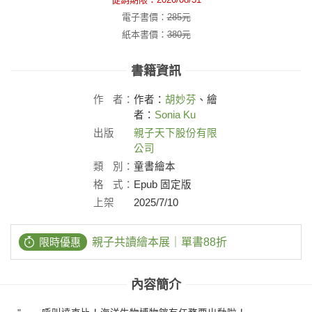
電子書價：
285
元
紙本書價：
380
元
書籍資訊
作
者：
作者：
胡妙芬
、繪
者：
Sonia Ku
出版
親子天下股份有限
社：
公司
類
別：
童書繪本
格
式：
Epub 固定版
上架
2025/7/10
日：
限時優惠
親子共讀繪本展｜單書88折
內容簡介