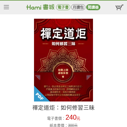
電子書
月讀包
閱讀器
禪定道炬：如何修習三昧
240
電子書價：
元
紙本書價：
300
元