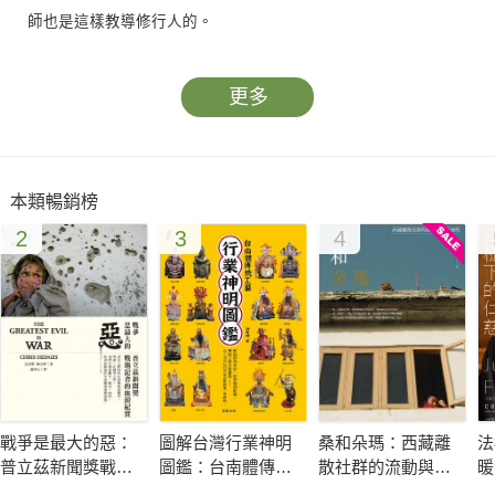
師也是這樣教導修行人的。
更多
本類暢銷榜
2
3
4
戰爭是最大的惡：
圖解台灣行業神明
桑和朵瑪：西藏離
法
普立茲新聞獎戰地
圖鑑：台南體傳統
散社群的流動與社
暖
記者的血淚紀實
工藝
會韌性
悲