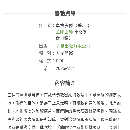
書籍資訊
作
者：
卓格多傑（著）；
金剛上師
卓格多
傑（編）
出版
華夏出版有限公司
社：
類
別：
人文藝術
格
式：
PDF
上架
2025/4/17
日：
內容簡介
三昧的意思是等持，在藏傳佛教密乘的教法中，是高級的禪定境
地。修禪的目的，是為了止息無明，而獲致究竟的解脫；唯有如
此，才能徹底的瞭解痛苦。而解脫的最大障礙就是煩惱，圓滿覺
醒佛果的最大障礙是所知障；要對治煩惱和所知障，最有效的方
法就是體證空性。佛陀說：「體認空性就能斷離愚癡。」金剛上