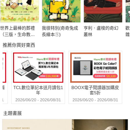
故事都簡短有趣，通過形象的比喻和生動的情節，教導孩子們如
何做人、做事，並理解各種美德與智慧。無論是透過《獅子和老
鼠》中的互助精神，還是《龜兔賽跑》中的堅持不懈，這些故事
世界上最棒的葬禮
我很特別(奇奇兔成
亨利．盧梭的奇幻
歡
都能幫助孩子們在日常生活中應用這些寶貴的道理，促使他們發
（三版，生命教育
長繪本①)
叢林
雜
展正確的價值觀與行為準則。
繪本）
推薦你買好東西
這本書特別適合家長與孩子一起閱讀，無論是親子共讀，還是孩
子自己閱讀，都能從中獲得啟發。故事簡單明瞭，卻蘊含著豐富
的哲理，讓孩子在閱讀的過程中不僅學會分辨是非，更能自我思
考並應用於日常生活中。我們相信，《伊索寓言》不僅會陪伴孩
送觸
TCL數位筆記本送月讀包1
BOOX電子閱讀器加購皮
子們度過一段愉快的閱讀時光，也會成為他們成長過程中的重要
年
套5折
智慧寶庫。
31
2026/06/20 - 2026/08/31
2026/06/20 - 2026/08/31
主題書展
【適讀年齡】3~8歲"