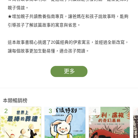
親子情誼。
★增加親子共讀教養指南專頁，讓爸媽在和孩子說故事時，能夠
引導孩子了解該篇故事的寓意與省思。
這本故事書精心挑選了20篇經典的伊索寓言，並經過全新改寫，
讓每個故事更加生動易懂，適合孩子閱讀。
採用繪本圖畫的呈現方式，不僅保留伊索寓言的道德智慧，更搭
更多
配四位日本插畫家不同特色精心繪製的插圖，將這些寓言故事的
情境鮮活的呈現在讀者眼前，讓孩子們能夠沉浸於故事的世界
中，輕鬆理解其中的道理。
本類暢銷榜
2
3
4
《伊索寓言》作為世界上古老且影響深遠的寓言之一，一直以來
都是啟發孩子智慧和道德觀念的重要讀物。故事中的動物角色如
狐狸、狼、獅子等，都是擬人化的形象，既能引起孩子們的共
鳴，又能幫助他們透過動物的行為來理解人生的深刻道理。每篇