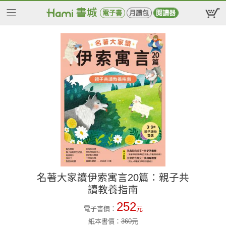
電子書
月讀包
閱讀器
名著大家讀伊索寓言20篇：親子共
讀教養指南
252
電子書價：
元
紙本書價：
360
元