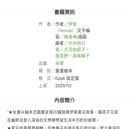
書籍資訊
作
者：
作者／
伊索
（Aesop）
;文字編
寫／
梅洛琳
;插圖
繪者／
大內明日
香
、
古羽由起子
、
風音野
、
高嶋陽子
出版
采實
社：
類
別：
童書繪本
格
式：
Epub 固定版
上架
2025/7/2
日：
內容簡介
"★全書以繪本式圖畫呈現20篇經典伊索寓言故事，讓孩子沉浸
在幽默且發人深省的文學裡學習生活中巧妙的道理。
★寓言故事簡單明瞭，促進親子共讀且能引發討論，建立更深的