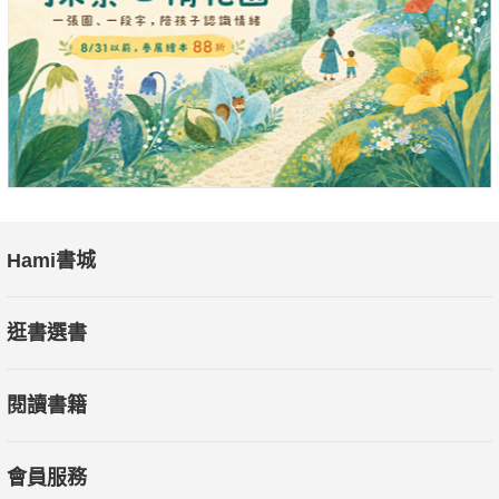
分鐘就好
l 每週安排固定時段打掃，平時利用零碎時間進行三分鐘簡單整
理
不靠強大意志力，也能讓你每天自動啟動、自動前進，最終實現
目標！
本書適合
Hami書城
l 想要自我提升，卻因為工作忙碌無法持續的人
l 不想要太累，想用更聰明的方法創造成果的人
逛書選書
l 想把好習慣變成「不用努力也會做的事」的人
閱讀書籍
本書特色
l 作者親身實證：身為全職上班族，也能取得MBA學位、考取證
照、建立副業，並提供親身實踐後，最快、最有效實現目標的46
會員服務
個練習。