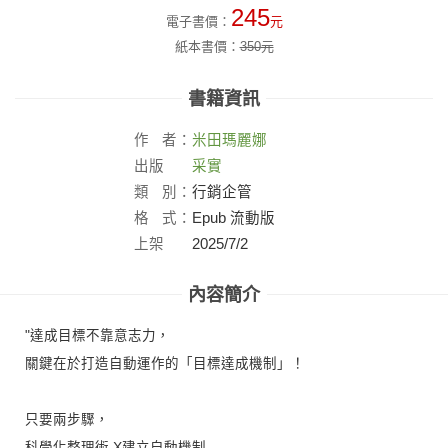
245
電子書價：
元
紙本書價：
350
元
書籍資訊
作
者：
米田瑪麗娜
出版
采實
社：
類
別：
行銷企管
格
式：
Epub 流動版
上架
2025/7/2
日：
內容簡介
"達成目標不靠意志力，
關鍵在於打造自動運作的「目標達成機制」！
只要兩步驟，
科學化整理術 X建立自動機制