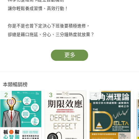
讓你輕鬆養成習慣、高效行動！
你是不是也曾下定決心下班後要積極進修，
卻總是藉口拖延、分心、三分鐘熱度就放棄？
其實，你缺的不是動力，而是「讓行動變簡單的機制」。
更多
l 全職上班族卻能考取MBA、持續進修、經營副業
作者米田瑪麗娜是人氣整理收納顧問。
不只會收納空間，更擅長管理時間！
本類暢銷榜
她在全職工作之外，不僅將副業經營得有聲有色，
2
3
4
還念完MBA、考到不動產經紀人資格、進修商務英文和中文會
話，
同時每年持續撰寫一本書。
她是怎麼做到的？
l 比起強大的意志力，「自動機制系統」更重要