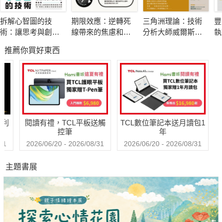
她的祕訣是：先用「科學化整理術」整理生活各面向，
拆解心智圖的技
期限效應：逆轉死
三角洲理論：技術
豐
包含環境、時間、資訊、思考、情緒等，
術：讓思考與創意
線帶來的焦慮和壓
分析大師威爾斯．
執
再透過「機制化」把實踐步驟內建成日常習慣，
快速輸出的27個練
力，成為讓你更高
威爾德的顛峰之作
題
推薦你買好東西
習
效、更專注的助力
只要兩步驟，啟動你的自動執行系統。
STEP 1 科學化整理術：排除干擾，打造專注環境
l 減少使用社群媒體，暫停關注與目標無關的資訊
l 善用數位工具提醒日常瑣事，節省大腦記憶體，讓我們專注於
哈利
閱讀有禮，TCL平板送觸
TCL數位筆記本送月讀包1
更重要的事
控筆
年
l 定期召開斷捨離會議，找出自己「獨處、工作、社交」時浪費
31
2026/06/20 - 2026/08/31
2026/06/20 - 2026/08/31
的時間
主題書展
STEP 2建立自動機制：輕鬆養成好習慣
l 刻意培養「一心多用」的生活習慣，如吹頭髮時深蹲、做家事
時聽書等
l 把門檻變低，讓執行更容易，與其一次學習三十分鐘，先讀十