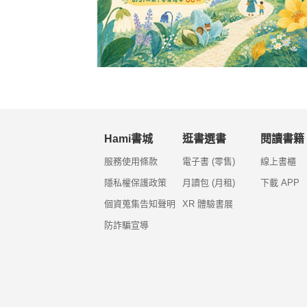
Hami書城
逛書選書
閱讀書籍
服務使用條款
電子書 (零售)
線上書櫃
隱私權保護政策
月讀包 (月租)
下載 APP
個資蒐集告知聲明
XR 體驗書展
防詐騙宣導