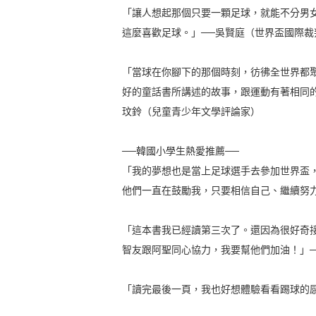
「讓人想起那個只要一顆足球，就能不分男
這麼喜歡足球。」──吳賢庭（世界盃國際
「當球在你腳下的那個時刻，彷彿全世界都
好的童話書所講述的故事，跟運動有著相同
玟鈴（兒童青少年文學評論家）
──韓國小學生熱愛推薦──
「我的夢想也是當上足球選手去參加世界盃
他們一直在鼓勵我，只要相信自己、繼續努力
「這本書我已經讀第三次了。還因為很好奇
智友跟阿聖同心協力，我要幫他們加油！」─
「讀完最後一頁，我也好想體驗看看踢球的感