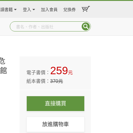
閱讀書籍
登入
加入會員
兌換券
】
校危
259
書館
電子書價：
元
紙本書價：
370
元
直接購買
放進購物車