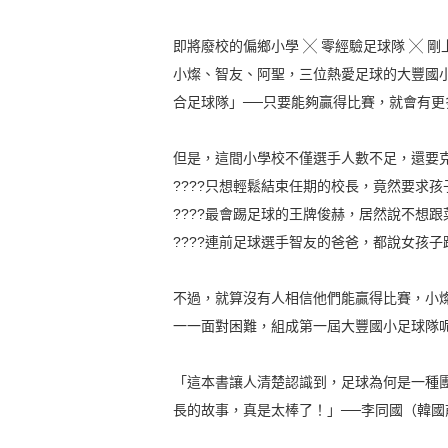
即將廢校的偏鄉小學 ╳ 零經驗足球隊 ╳ 
小燦、智友、阿聖，三位熱愛足球的大豐國
合足球隊」──只要能夠贏得比賽，就會有
但是，這間小學校不僅選手人數不足，還要
????只想輕鬆結束任期的校長，竟然要求
????最會踢足球的王牌俊赫，居然說不想
????連前足球選手智友的爸爸，都說女孩
不過，就算沒有人相信他們能贏得比賽，小
一一面對困難，組成第一屆大豐國小足球隊
「這本書讓人清楚認識到，足球為何是一種
長的故事，真是太棒了！」──李同國（韓