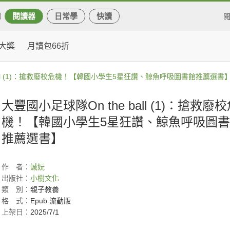
閱讀器
日常學
快讀
大獎
月讀包66折
ball (1)：搶救廢校危機！【韓國小學生5星狂讚、鯨魚呼吸圖書館推薦選書
大豐國小足球隊On the ball (1)：搶救廢
機！【韓國小學生5星狂讚、鯨魚呼吸圖
推薦選書】
作
者：
誠妧
出版社：
小樹文化
類
別：
親子教養
格
式：
Epub 流動版
上架日：
2025/7/1