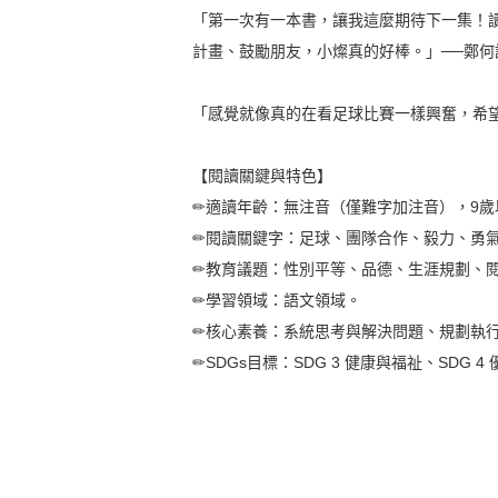
「第一次有一本書，讓我這麼期待下一集！
計畫、鼓勵朋友，小燦真的好棒。」──鄭何
「感覺就像真的在看足球比賽一樣興奮，希望
【閱讀關鍵與特色】
✏適讀年齡：無注音（僅難字加注音），9歲
✏閱讀關鍵字：足球、團隊合作、毅力、勇
✏教育議題：性別平等、品德、生涯規劃、
✏學習領域：語文領域。
✏核心素養：系統思考與解決問題、規劃執
✏SDGs目標：SDG 3 健康與福祉、SDG 4