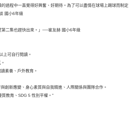
讀的過程中一直覺得好興奮、好期待。為了可以盡情在球場上踢球而制定
談 國小6年級
第二集也趕快出來。」──崔友赫 國小6年級
以上可自行閱讀。
氣。
閱讀素養、戶外教育。
行與創新應變、身心素質與自我精進、人際關係與團隊合作。
 優質教育、SDG 5 性別平權。"