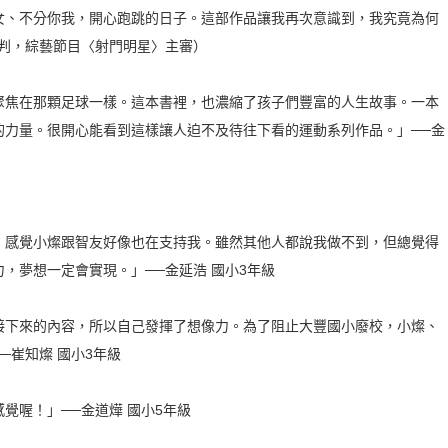
女、不分你我，開心跑跳的日子。這部作品讓我再次意識到，我究竟為何
裁判，綜藝節目〈射門明星〉主審）
聚焦在那顆足球一樣。這本書裡，也濃縮了孩子們豐富的人生故事。一本
的力量。很開心能看到這樣讓人迫不及待往下看的運動系列作品。」──金
，感覺小燦跟智友好像也在支持我。雖然其他人都說我做不到，但總覺得
，夢想一定會實現。」──金延浩 國小3年級
接下來的內容，所以自己發揮了想像力。為了阻止大豐國小廢校，小燦、
─崔知燦 國小3年級
覺喔！」──金道燁 國小5年級