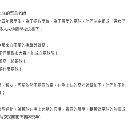
剛上任的菜鳥老師
小四年級學生，為了拯救學校、為了最愛的足球，他們決定組成「男女混
更多人來這間學校念書了！
克服來自周圍的挑戰與質疑：
孩子們贏得市大賽才能成立足球隊！
跟菜鳥一起踢球！
子踢什麼足球！
燦、智友、阿聖依然不願意放棄。在剛上任的高老師幫忙下，他們能不能
呢？
團隊運動。帶著球在場上奔馳的喜悅、善意的競爭、藉著對足球的熱情成
國前足球國家代表隊選手）