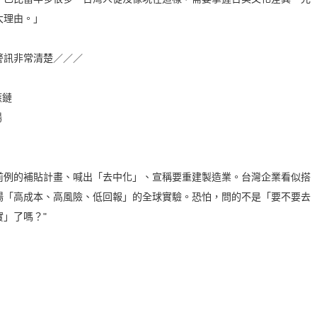
大理由。」
警訊非常清楚／／／
應鏈
場
前例的補貼計畫、喊出「去中化」、宣稱要重建製造業。台灣企業看似搭
場「高成本、高風險、低回報」的全球實驗。恐怕，問的不是「要不要去
」了嗎？"