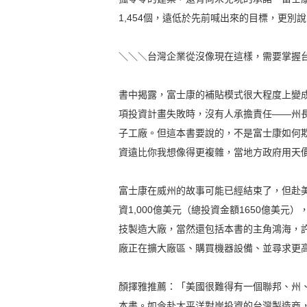
1,454個，遠低於先前喊出來的目標，更別
＼＼＼台灣企業從沒像現在這樣，需要掌握
書中揭露，富士康的補貼模式很大程度上變
項投資計畫失敗時，沒有人承擔責任——州
子工廠。但這本書要說的，不是富士康如何
資遠比你我想像得更複雜，當地方政府用天
富士康在威州的故事可能已經結束了，但赴
資1,000億美元（總投資金額1650億美
技製造大廠，當然還包括本書的主角鴻海，
廠正在擴大廠區、購買機器設備、並尋求更
顏擇雅推薦：「美國很難得有一個聯邦、州
本書。如今赴太平洋對岸投資的台灣製造商