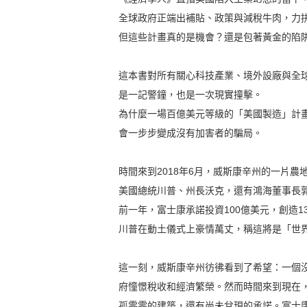
全球政府正端出補貼、政策與減稅牛肉，力
但這些計畫真的是機會？還是包著黃金的陷
這本書對所有關心科技產業、境外設廠與全
是一記警鐘，也是一次現實撞擊。
為什麼一場百億美元等級的「美國製造」計
會一步步變成沒有加害者的騙局。
時間來到2018年6月，威斯康辛州的一片
美國總統川普、州長沃克，還有鴻海董事長
前一年，富士康承諾投資100億美元，創造13
川普在動土儀式上豪情萬丈，稱這將是「世
這一刻，威斯康辛州彷彿看到了希望：一個
府憧憬稅收和經濟繁榮。然而時間來到現在
孤零零的建築，還有尚未兌現的承諾。富士康的