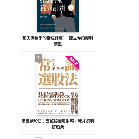
頂尖操盤手的養成計畫1：建立你的獲利
模型
3
常識選股法：丟掉線圖與財報，我才選到
好股票