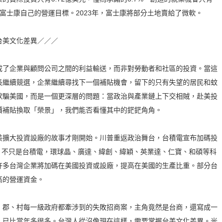
說富士康自己的營運目標。2023年，富士康將部分土地賣給了微軟。
台美文化差異／／／
成了企業與顧問公司之間的利益輸送，而非對勞動者和社區的投資。當這
長繼續競選，企業繼續尋找下一個補貼機會，留下的只有失望的居民和蚊
欺騙美國，而是一個更深層的問題：當政治與產業鏈上下交相賊，赴美投
價補貼換取「榮景」，我們能否看懂其中的鋩鋩角角。
美擴大投資設廠的故事才剛開始。川普重返政治舞台，台積電宣布加碼投
元），不只是台積電，環球晶、廣達、緯創、緯穎、英業達、仁寶、和碩等科
許多台灣企業將加碼在美國投資或設廠，提高在美國的生產比重。部分台
高的營運資金。
、郡、村每一級政府都牽涉到的失敗招商案，主角竟然是台商，還寫成一
，已比當年多很多。台灣人從沒像現在這樣，需要掌握台美文化差異。光