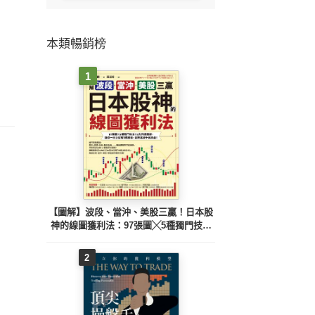
本類暢銷榜
1
【圖解】波段、當沖、美股三贏！日本股
神的線圖獲利法：97張圖╳5種獨門技法
╳3大判讀關鍵，讓你一出手就有8成勝
率，高效累積千萬資產！
2