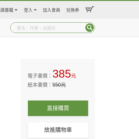
閱讀書籍
登入
加入會員
兌換券
385
電子書價：
元
紙本書價：
550
元
直接購買
放進購物車