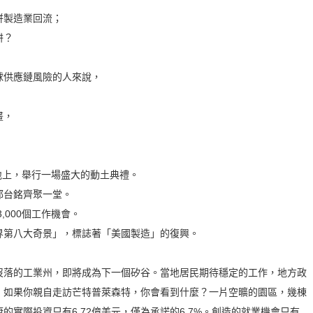
拼製造業回流；
阱？
球供應鏈風險的人來說，
畫，
農地上，舉行一場盛大的動土典禮。
郭台銘齊聚一堂。
,000個工作機會。
界第八大奇景」，標誌著「美國製造」的復興。
沒落的工業州，即將成為下一個矽谷。當地居民期待穩定的工作，地方政
，如果你親自走訪芒特普萊森特，你會看到什麼？一片空曠的園區，幾棟
實際投資只有6.72億美元，僅為承諾的6.7%。創造的就業機會只有