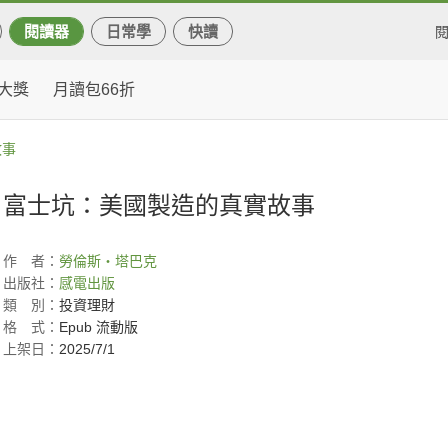
閱讀器
日常學
快讀
大獎
月讀包66折
故事
富士坑：美國製造的真實故事
作
者：
勞倫斯‧塔巴克
出版社：
感電出版
類
別：
投資理財
格
式：
Epub 流動版
上架日：
2025/7/1