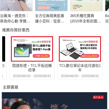
這是一本呈現臺灣跑者文化的書，
從《跑步不要聽》Podcast逾250集節目中，精心挑選26篇跑者
沿著海，遇見你：
全方位無瑕美肌養
365天種花寶典
B
故事，
英為你心動 李雅英
護小百科：從皮膚
(2015年全新封面暢
兒
透過魁哥和象總的引導，一步步精煉出故事，
1st台灣感性紙上電
基礎知識、疑難雜
銷改版)
張
推薦你買好東西
影系列 數位版
症剖析到凍齡保養
並將原本由聲音訴說的勵志、有趣、不可思議的內容，
一本搞定！
轉化為一頁頁觸動人心的文字。
這些故事的主角因為跑步，成就了不平凡的人生：
—— 無畏身體上的限制與障礙，勇往直前 ——
哈利
閱讀有禮，TCL平板送觸
TCL數位筆記本送月讀包1
彤彤與彤彤媽、洪國展、沈利倩
控筆
年
—— 打破舒適圈，改變了健康甚至人生 ——
31
2026/06/20 - 2026/08/31
2026/06/20 - 2026/08/31
李明哲、陳怡如、林孝光、陳丁章、宋丁洋、魏志華
主題書展
—— 將跑步生活與事業完美結合 ——
謝燦堂、高慶豐、黃玠、張修維、曹竣崵及傅姿伶、林志隆
—— 以跑步為志業的菁英選手或菁英推手 ——
許績勝、葉日鴻、陳秉豐及張芷瑄、洪國智