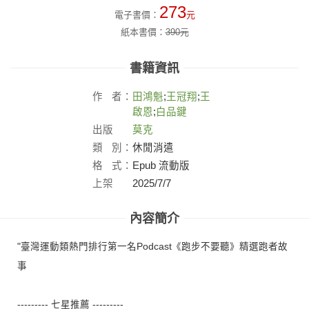
273
電子書價：
元
紙本書價：
390
元
書籍資訊
作
者：
田鴻魁
;
王冠翔
;
王
啟恩
;
白品鍵
出版
莫克
社：
類
別：
休閒消遣
格
式：
Epub 流動版
上架
2025/7/7
日：
內容簡介
"臺灣運動類熱門排行第一名Podcast《跑步不要聽》精選跑者故
事
--------- 七星推薦 ---------