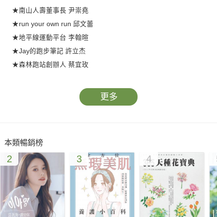
★南山人壽董事長 尹崇堯
★run your own run 邱文蕾
★地平線運動平台 李翰暄
★Jay的跑步筆記 許立杰
★森林跑站創辦人 蔡宜玫
★博威運動科技 don1don 總編輯 鄭匡寓
★財信傳媒集團董事長 謝金河
更多
（以上依姓氏筆畫排序）
「跑步不難，難的是穿上跑鞋離開家門的那一刻」
本類暢銷榜
「你不需要很厲害才能開始，你需要開始，才會變得厲害」
2
3
4
你是否也曾在晨曦或夜色下，綁起鞋帶，踏上跑道，
尋找那份屬於自己的跑步意義？
無論你是新手或資深跑者，都能在書中遇見感動自己的故事。
翻開書頁，穿上跑鞋，跑出你人生的彩蛋！