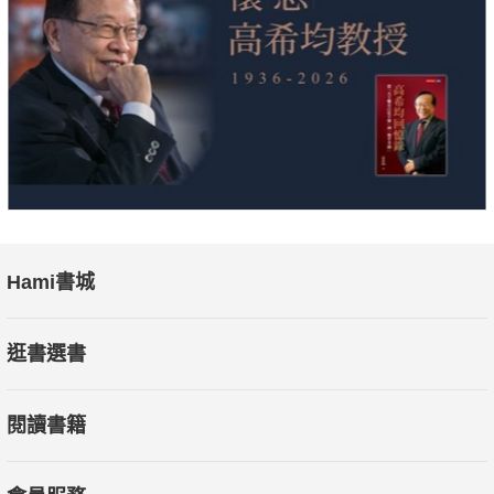
—— 超越極限的耐力賽悍將 ——
楊雪恆、黃晁晟、高志明、羅維銘
【本書特色】
•從逾250集訪談節目中精選出26篇跑者故事
•人物網羅菁英選手、極限耐力賽選手、各行各業市民跑者、身障
跑者；故事橫跨台灣與世界各地跑步旅程
•書中每一篇都藏有彩蛋，等待你細細品味挖掘
Hami書城
【必讀族群】
✓ 熱愛跑步的你
逛書選書
✓ 希望有一本書能陪伴自己持續跑下去的你
✓ 廣大的《跑步不要聽》粉絲"
閱讀書籍