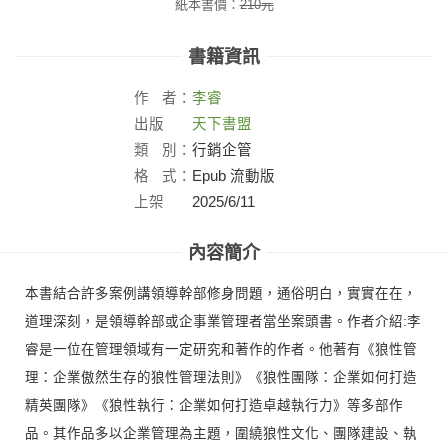
紙本書價：
210
元
書籍資訊
作
者：
李睿
出版
天下書盟
社：
類
別：
行銷企管
格
式：
Epub 流動版
上架
2025/6/11
日：
內容簡介
本書結合許多案例講領導幹部修身問題，通俗明白，實實在在，
道理深刻，是領導幹部或企事業管理者當坐案頭書。作者介紹:李
睿是一位在管理領域有一定研究和著作的作者。他著有《狼性管
理：企業傲然生存的狼性管理法則》《狼性團隊：企業如何打造
精英團隊》《狼性執行：企業如何打造卓越執行力》等多部作
品。其作品多以企業管理為主題，圍繞狼性文化、團隊建設、執