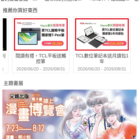
《思考致富》特別
力，成為讓你更高
作，與人相處更吃
P
推薦你買好東西
金賺秘訣
效、更專注的助力
力的上班族，讓心
度
變輕鬆的16型人格
眼
共事說明書
哈利
閱讀有禮，TCL平板送觸
TCL數位筆記本送月讀包1
控筆
年
31
2026/06/20 - 2026/08/31
2026/06/20 - 2026/08/31
主題書展