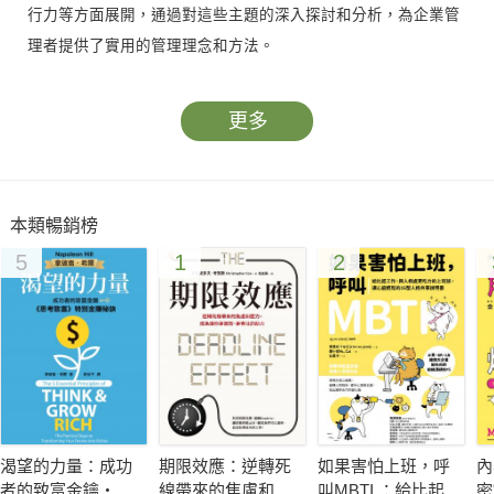
行力等方面展開，通過對這些主題的深入探討和分析，為企業管
理者提供了實用的管理理念和方法。
更多
本類暢銷榜
5
1
2
渴望的力量：成功
期限效應：逆轉死
如果害怕上班，呼
內
者的致富金鑰‧
線帶來的焦慮和壓
叫MBTI ：給比起工
密