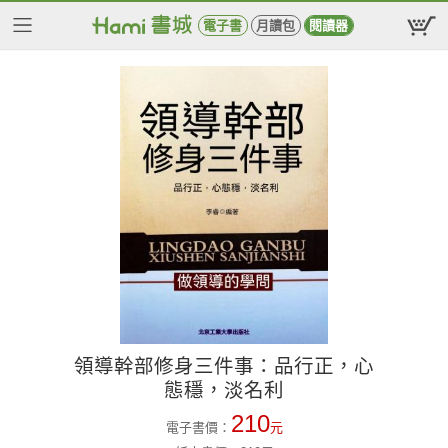
電子書
月讀包
閱讀器
領導幹部修身三件事：品行正，心
態穩，淡名利
210
電子書價：
元