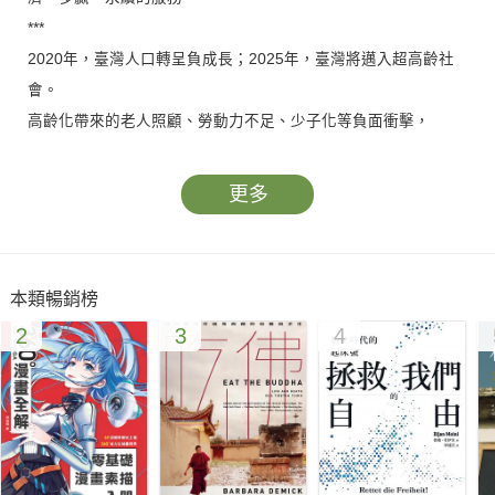
***
2020年，臺灣人口轉呈負成長；2025年，臺灣將邁入超高齡社
會。
高齡化帶來的老人照顧、勞動力不足、少子化等負面衝擊，
我們該如何迎擊？化危機為轉機？
更多
國際長照系列三部曲，從人才培育開始，翻轉對於高齡老弱的刻
板印象，從新進養成，到終身學習，營造一個充滿友善且充滿人
味的照顧文化。接著觀察歐洲各國面對高齡世代的各種創新服
本類暢銷榜
務，進一步思考臺灣高齡社會的各種可能。最後整合學習、個別
2
3
4
調整，徹底落實在地實踐。
你我不能再繼續置身事外，張開雙臂擁抱高齡未來，高齡化也可
以是未來社會的致勝關鍵。
***
各界推薦（依姓氏筆畫順序排列）