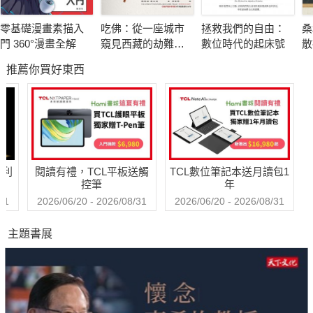
王念慈（大好工作室負責人、安寧照顧基金會董事、天主教失智
零基礎漫畫素描入
吃佛：從一座城市
拯救我們的自由：
桑
老人基金會董事）
門 360°漫畫全解
窺見西藏的劫難與
數位時代的起床號
散
王棋（高雄榮民總醫院護理部主任）
求生
會
推薦你買好東西
毛慧芬（國立臺灣大學職能治療學系副教授、臺灣職能治療學會
監事及長期照顧任務小組召集人）
吳友欽（智善長照股份有限公司董事長）
吳肖琪（國立陽明交通大學衛生福利研究所特聘教授）
祝健芳（衛生福利部長期照顧司司長）
哈利
閱讀有禮，TCL平板送觸
TCL數位筆記本送月讀包1
陳乃菁（高雄長庚醫院神經內科主治醫師、失智共照中心執行
控筆
年
長）
31
2026/06/20 - 2026/08/31
2026/06/20 - 2026/08/31
郭慈安（中山醫學大學醫學系醫學人文學科主任／副教授、中華
主題書展
民國家庭照顧者關懷總會理事長、美國老年學學會院士）
張淑卿（中華民國老人福利推動聯盟祕書長）
楊宜青（成大醫院老人醫院籌備處院長）
魏惠娟（中正大學成人教育系教授、多項教育部全國樂齡學習計
畫設計者）