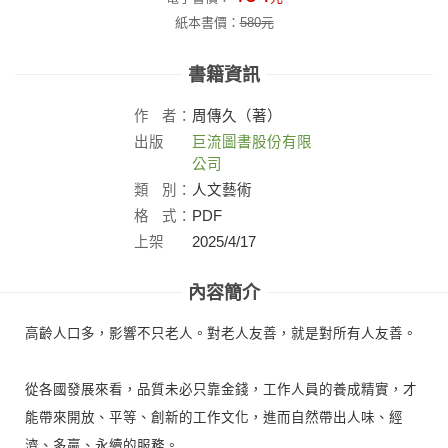
紙本書價：
580
元
書籍資訊
作
者：
周傳久（著）
出版
巨流圖書股份有限
社：
公司
類
別：
人文藝術
格
式：
PDF
上架
2025/4/17
日：
內容簡介
高齡人口多，影響不只老人。對老人友善，就是對所有人友善。
從各國發展來看，品質未必只靠金錢，工作人員的養成精實，才
能帶來開放、平等、創新的工作文化，進而自然帶出人味、經
濟、多贏、永續的服務。