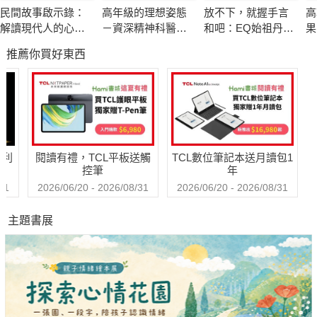
交友，要交比自己強的；心若小了，看什麼事都是大事。
民間故事啟示錄：
高年級的理想姿態
放不下，就握手言
高
解讀現代人的心理
－資深精神科醫師
和吧：EQ始祖丹尼
果
《論語》，是以孔子言行為主軸的經典，記錄他和弟子間的學
課題
也嚮往的老後人生
爾．高曼與措尼仁
還
推薦你買好東西
波切的冥想智慧
習、與人交往的日常。
這本經過兩千五百多年驗證的書，告訴你待人處事最實用的解
答。
◎人要有原則，也要懂變通
哈利
閱讀有禮，TCL平板送觸
TCL數位筆記本送月讀包1
控筆
年
．看到有人犯錯，該不該勸？
31
2026/06/20 - 2026/08/31
2026/06/20 - 2026/08/31
主題書展
「成事不說，遂事不諫，既往不咎。」
已決定的事就別多說，已完成的事別去議論，過去的錯誤就別再
追究。
光這十二個字，就能幫你少吵很多架。