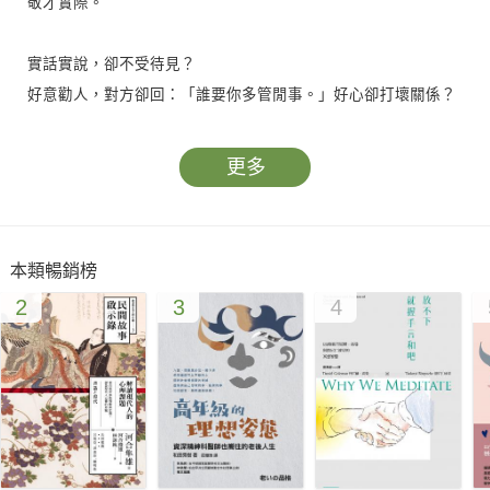
敬才實際。
實話實說，卻不受待見？
好意勸人，對方卻回：「誰要你多管閒事。」好心卻打壞關係？
遇到不平事情，老闆、主管老是要我隱忍、以大局為重，為什麼
總是我吃虧？
更多
別擔心，不管遇到什麼困境，《論語》都能為你解惑。
作者賈志剛，是《百家講壇．說春秋》主講人、歷史系列暢銷書
本類暢銷榜
作者，
2
3
4
在喜馬拉雅相關節目有近300萬粉絲。
他舉出三十多個人際關係的實際狀況，用孔子和弟子發生的故
事，告訴我們：
面子很重要，但別人的面子更重要；
育兒兩大關鍵——培養樂趣和養成習慣；