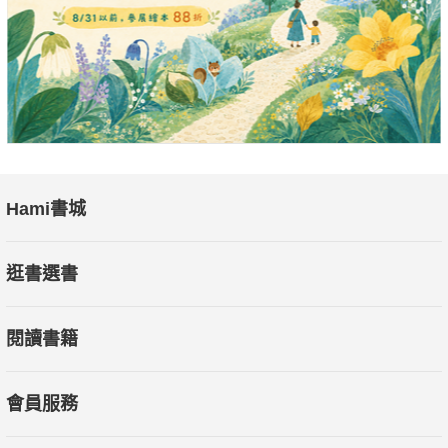
如果對方還是不聽勸？「忠告而善道之，不可則止，毋自辱
焉。」
對待朋友要忠言相告，引導他向善。如果不聽就停止，不要自取
其辱。
對方做不到你的期待，往往會否定你的建言以肯定自己。
◎怎麼交友？怎麼立足職場？
Hami書城
．力求表現要注意場合。
職場上，你得力求表現、被看見，升職加薪才有你一份。
逛書選書
但孔子也說：「知之難也」（做個有智慧的人很難），以此評價
以聰明著稱的臧武仲。
閱讀書籍
臧武仲多次在官場上賣弄小聰明、胡亂諫言，本想表現卻帶來不
好的結果。
職場上若想展現自己，更要小心拿捏尺度。
會員服務