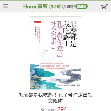
電子書
月讀包
閱讀器
怎麼都是我吃虧！孔子帶你走出社
交陷阱
294
電子書價：
元