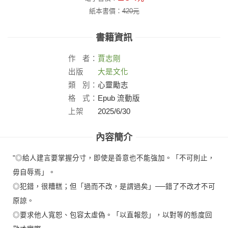
紙本書價：
420
元
書籍資訊
作
者：
賈志剛
出版
大是文化
社：
類
別：
心靈勵志
格
式：
Epub 流動版
上架
2025/6/30
日：
內容簡介
"◎給人建言要掌握分寸，即使是善意也不能強加。「不可則止，
毋自辱焉」。
◎犯錯，很糟糕；但「過而不改，是謂過矣」──錯了不改才不可
原諒。
◎要求他人寬恕、包容太虛偽。「以直報怨」，以對等的態度回