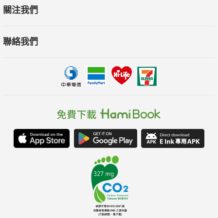
．交友，要交比自己強的。
關注我們
「無友不如己者。」有人譯為：不與不如自己的人交往。
孔子怎麼這麼勢利？其實正確解讀是，要和對自己有益的人交
聯絡我們
友。
他也說：「益者三友，損者三友。」益者、損者又分別是哪三
友？
．目標要有上限，手段要有下限。
比如財富。孔子不會否定追求富貴，但過高的目標會使人迷失方
向。
至於怎麼追求？「不以其道得之，不處也」（不享受不正當的財
富）是他的原則。
孔子的哲學與智慧，已從兩千五百年前流傳至今。
生命中未解的難題，都能在《論語》裡找到答案。"