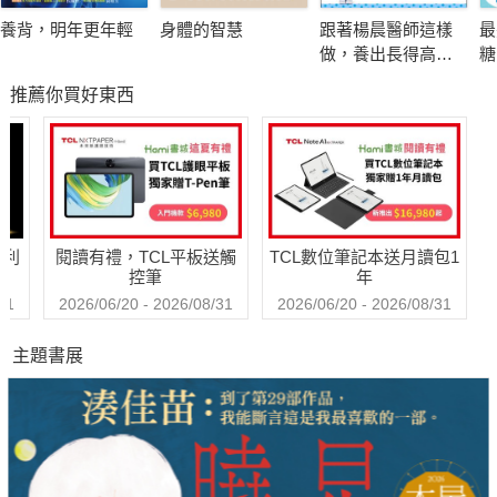
重新找回女性的美麗與健康！
養背，明年更年輕
身體的智慧
跟著楊晨醫師這樣
最
做，養出長得高、
糖
◆一天之計在於晨，正確的養生黃金時段趁「早」開始！
不過敏的孩子
推薦你買好東西
卯時05:00~07:00→走大腸經
辰時07:00~09:00→走胃經
巳時09:00~11:00→走脾經
午時11:00~13:00→走心經
未時13:00~15:00→走小腸經
哈利
閱讀有禮，TCL平板送觸
TCL數位筆記本送月讀包1
申時15:00~17:00→走膀胱經
控筆
年
跟著《黃帝內經》養生法呵護健康～
31
2026/06/20 - 2026/08/31
2026/06/20 - 2026/08/31
主題書展
◆疑難雜症一本通，針對各種病痛與症狀妳都找得到！
臉色黯淡、眼睛浮腫好困擾？→按揉陰陵泉，消水腫
更年期失眠、熱潮紅好煩惱？→按揉厲兌，補氣血
長期久坐變成大肚腩怎麼辦？→按摩大橫，減脂
上班盯電腦眼睛總是好疲勞？→按揉養老穴，緩解眼部疲勞