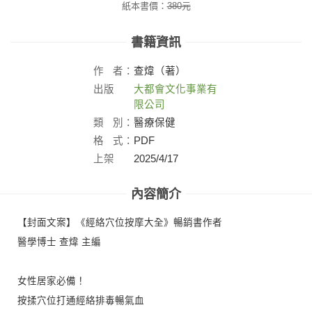
紙本書價：
380
元
書籍資訊
作
者：
查煒（著）
出版
大都會文化事業有
社：
限公司
類
別：
醫療保健
格
式：
PDF
上架
2025/4/17
日：
內容簡介
【封面文案】《經絡穴位按摩大全》暢銷書作者
醫學博士 查煒 主編
女性居家必備！
按揉穴位打通經絡排毒暢氣血