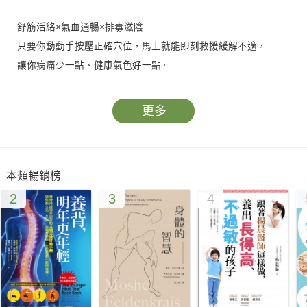
舒筋活絡×氣血通暢×排毒滋陰
只要你動動手按壓正確穴位，馬上就能即刻救援緩解不適，
讓你病痛少一點、健康氣色好一點。
精選常用409個穴位×20種特效按摩法×34個常見病症的穴位療法
更多
貧血、痛經、心悸、胃寒、偏頭痛、月經不調、手足怕冷、更年
期症候群等，
搭配真人圖例精準定位穴位經絡，針對女性常見婦科疾病做全方
本類暢銷榜
位的基礎護理。
2
3
4
【內容簡介】女性居家必備！
＼專為呵護女性編撰的健康寶典／
經期、孕期、產期、更年期
按揉穴位，打通經絡，排出毒素，通暢氣血，