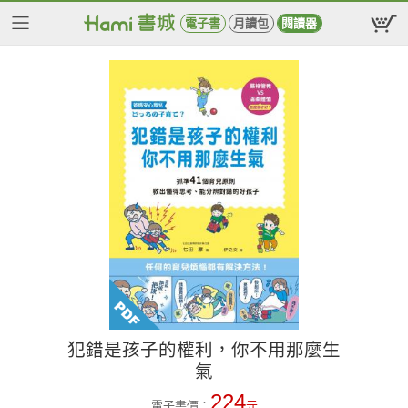
電子書
月讀包
閱讀器
犯錯是孩子的權利，你不用那麼生
氣
224
電子書價：
元