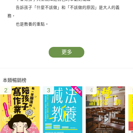
告訴孩子「什麼不該做」和「不該做的原因」是大人的義
務，
也是教養的重點。
在他們探索「該做／不該做」的過程中，
冒犯他人或引發麻煩是無法完全避免的，
更多
我們在開口責罵前要先思考：
孩子這麼做是否出於探究的好奇心？
我們是否曾為孩子解釋過不能這麼做的理由？
本類暢銷榜
沒有盡到這份義務卻一味責罵，就算被孩子當作不講理的大
2
3
4
人，也是難免的。
有這層自覺，管教才會是正向行為的導引。
★嚴格管教VS溫柔體恤的兩難
在孩子犯錯的當下，該溫柔勸導？還是嚴格糾正？這是父母
們共通的煩惱。