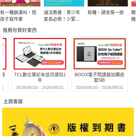
作者多年來輔導學生，常聽到家長說：「會在不必責罵時不
有一種崩潰叫，陪
減法教養：青少年
有種，請坐第一排
聰
小心對孩子大小聲，又或是在該責罵時心軟，錯過管教時機。」
孩子寫作業
家長必修！少緊
機
盯、別老想、省規
版
推薦你買好東西
劃，面對孩子進入
注
本書因此列舉了41種常見情況，
「超長青春期」，
實
有些情況比較嚴重，例如：不肯去上學、會動手打人、偷
走出焦慮、得到療
定
竊，
癒的新教養守則
（
有些則是情況輕微但可能影響人際關係：嘲笑朋友、愛炫
【
經
耀、個性退縮彆扭。
送觸
TCL數位筆記本送月讀包1
BOOX電子閱讀器加購皮
作者為這41種情況各提供兩種應對選項，讓家長思考後選
年
套5折
擇，再說明不同選項如何解決問題。
31
2026/06/20 - 2026/08/31
2026/06/20 - 2026/08/31
主題書展
★育兒方式沒有唯一解答，但有原則可遵循
教養孩子，無非是希望他們學習可立足於社會的常識。管教
的過程中，必須因時制宜，自然也難有單一可循的正確解答，但
有幾個原則，仍然可以讓為人父母留意：
一、不使用威嚇口吻管教孩子