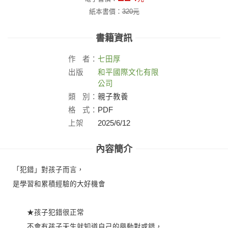
紙本書價：
320
元
書籍資訊
作
者：
七田厚
出版
和平國際文化有限
社：
公司
類
別：
親子教養
格
式：
PDF
上架
2025/6/12
日：
內容簡介
「犯錯」對孩子而言，
是學習和累積經驗的大好機會
★孩子犯錯很正常
不會有孩子天生就知道自己的舉動對或錯，