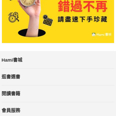
二、用心建立親子間的信賴感
三、一定遵守和孩子的約定
四、無論什麼情況都不體罰
五、耐心解釋「為什麼不能做」的原因
六、只要不違反家規，就絕對不罵孩子
孩子總是時時刻刻看著父母，找機會掌控父母，親子之間絕
對不能成立這種控制與被控制的關係；不僅父母不能控制孩子，
Hami書城
當然也不能允許孩子控制父母。希望透過這41個具體的情境說
明，能讓家長們更清楚管教的方向，在育兒之路上越走越輕鬆。
逛書選書
閱讀書籍
會員服務