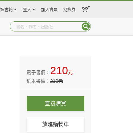
閱讀書籍
登入
加入會員
兌換券
210
電子書價：
元
紙本書價：
210
元
直接購買
放進購物車