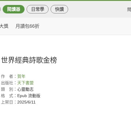
閱讀器
日常學
快讀
大獎
月讀包66折
世界經典詩歌金榜
作
者：
賀年
出版社：
天下書盟
類
別：
心靈勵志
格
式：
Epub 流動版
上架日：
2025/6/11