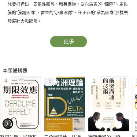
想要打造出一支狼性團隊、精英團隊，要向馬雲的“*團隊”、馬化
騰的“騰訊團隊”、雷軍的“小米團隊”、任正非的“華為團隊”那樣去
發展壯大和騰飛。
企業要做精做實，不但要靠團隊保住江山，還要坐穩江山。這就
要眾狼一心，具備強大的凝聚力，向喬布斯的“蘋果團隊”、雷·羅
更多
的“麥當勞團隊”、菲爾·奈特的“耐團隊”那樣去創新，去管理，去
包容。"
本類暢銷榜
4
5
1