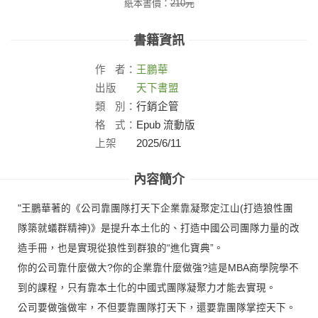
紙本書價：
210
元
書籍資訊
作
者：
王鵬華
出版
天下書盟
社：
類
別：
行銷企管
格
式：
Epub 流動版
上架
2025/6/11
日：
內容簡介
"王鵬華著的《公司靠團隊打天下企業靠凝聚定江山(打造狼性團
隊築就蟻群精神)》是提升本土化的、打造中國公司團隊力量的改
造手冊，也是實現從狼性到群狼的“進化寶典”。
你的公司靠什麼做大?你的企業靠什麼做強?這是MBA商學院學不
到的課程，只有靠本土化的中國式團隊凝聚力才能去實現。
公司要做強做牢，不但要靠團隊打天下，還要靠團隊掌控天下。