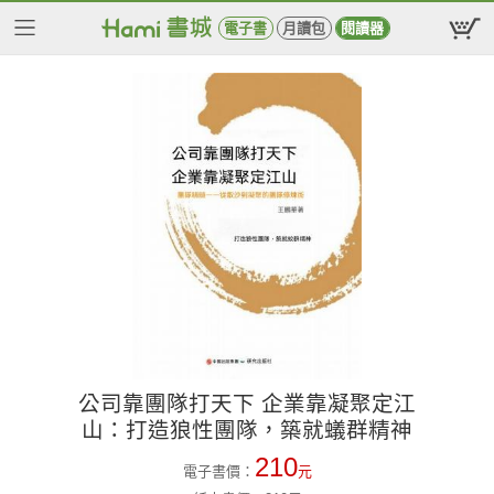
電子書
月讀包
閱讀器
公司靠團隊打天下 企業靠凝聚定江
山：打造狼性團隊，築就蟻群精神
210
電子書價：
元