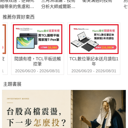
期限效應：逆轉死
三角洲理論：技術
衝突溝通的技術
別
線帶來的焦慮和壓
分析大師威爾斯．
七
力，成為讓你更高
威爾德的顛峰之作
心
推薦你買好東西
效、更專注的助力
佐
威
能
【
購皮
閱讀有禮，TCL平板送觸
TCL數位筆記本送月讀包1
控筆
年
31
2026/06/20 - 2026/08/31
2026/06/20 - 2026/08/31
主題書展