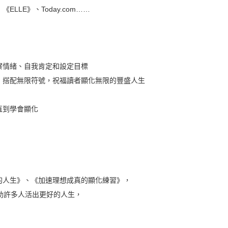
LE》、Today.com……
察情緒、自我肯定和設定目標
，搭配無限符號，祝福讀者顯化無限的豐盛人生
直到學會顯化
的人生》、《加速理想成真的顯化練習》，
助許多人活出更好的人生，