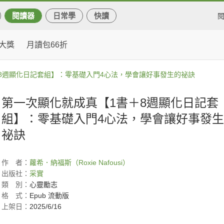
閱讀器
日常學
快讀
大獎
月讀包66折
8週顯化日記套組】：零基礎入門4心法，學會讓好事發生的祕訣
第一次顯化就成真【1書＋8週顯化日記套
組】：零基礎入門4心法，學會讓好事發
祕訣
作
者：
蘿希．納福斯（Roxie Nafousi）
出版社：
采實
類
別：
心靈勵志
格
式：
Epub 流動版
上架日：
2025/6/16