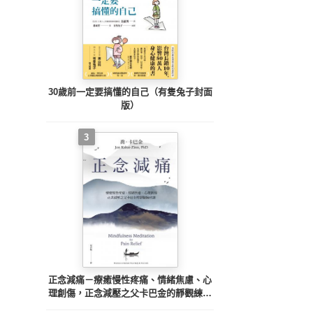
30歲前一定要搞懂的自己（有隻兔子封面
版）
3
正念減痛－療癒慢性疼痛、情緒焦慮、心
理創傷，正念減壓之父卡巴金的靜觀練習
課