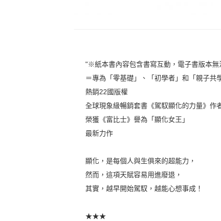
"※紙本書內容包含書寫互動，電子書版本
＝專為「零基礎」、「初學者」和「親子共
熱銷22國版權
全球現象級暢銷套書《駕馭顯化的力量》作
榮獲《富比士》譽為「顯化女王」
最新力作
顯化，是每個人與生俱來的超能力，
然而，這項天賦容易用進廢退，
其實，越早開始駕馭，越能心想事成！
★★★