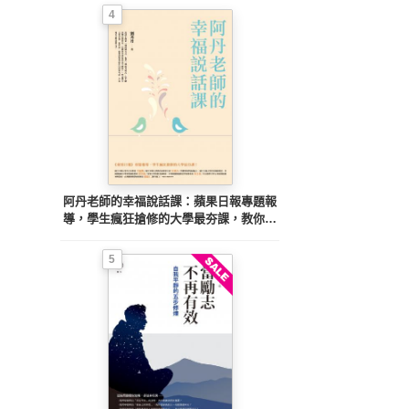
4
阿丹老師的幸福說話課：蘋果日報專題報
導，學生瘋狂搶修的大學最夯課，教你不
當句點王，「說」出幸福人生！
5