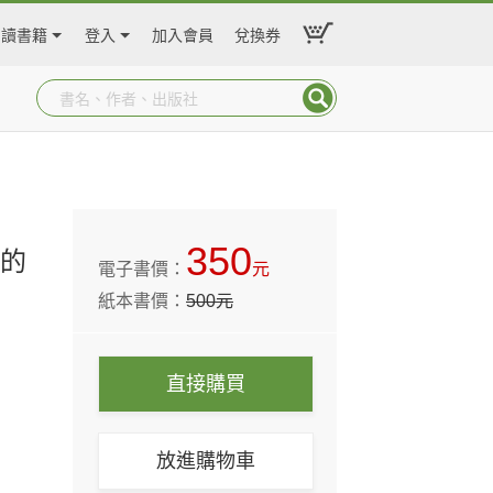
閱讀書籍
登入
加入會員
兌換券
350
生的
電子書價：
元
紙本書價：
500
元
直接購買
放進購物車