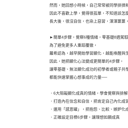
然而，她回想小時候，自己常常被同學排擠
因此不喜歡上學，覺得很孤單，不知道該怎
長大後，很沒自信，也染上惡習，渾渾噩噩
►簡單4步驟，覺察6種情緒，零基礎8週駕
為了避免更多人重蹈覆徹，
蘿希認為，越早開始學習顯化，越能喚醒與
因此，她把顯化心法變成更簡單的4步驟，
讓零基礎、無法顯化成功的初學者或親子共
都能快速掌握心想事成的力量──
．6大阻礙顯化成真的情緒，學會覺察與排解
．打造內在信念和自信，把肯定自己內化成
．運用「感恩罐」，把抱怨、比較、嫉妒化
．正確設定目標6步驟，讓理想如願成真