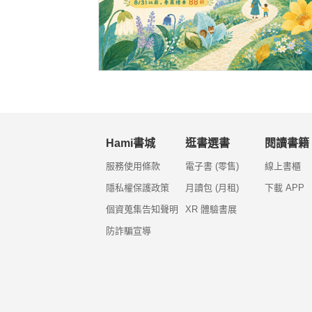
Hami書城
逛書選書
閱讀書籍
服務使用條款
電子書 (零售)
線上書櫃
隱私權保護政策
月讀包 (月租)
下載 APP
個資蒐集告知聲明
XR 體驗書展
防詐騙宣導