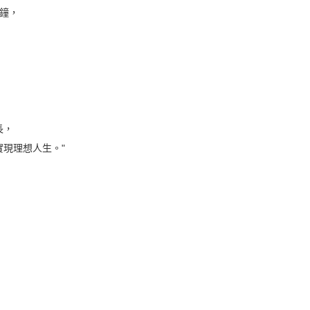
鐘，
長，
現理想人生。"