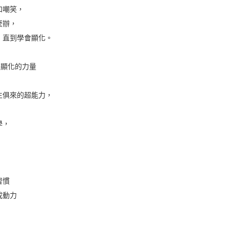
和嘲笑，
麼辦，
，直到學會顯化。
馭顯化的力量
生俱來的超能力，
學，
習慣
成動力