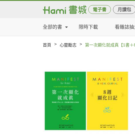
電子書
月讀包
全部的書
限時下載
看雜誌抽
>
>
首頁
心靈勵志
第一次顯化就成真【1書＋