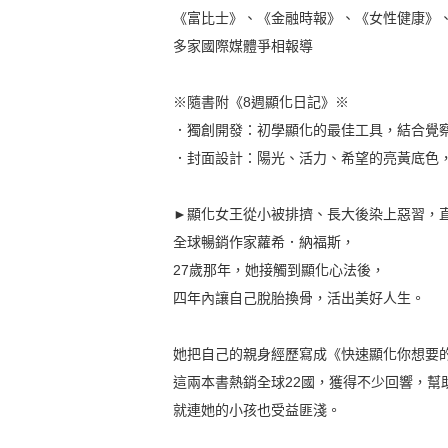
《富比士》、《金融時報》、《女性健康》、《EL
多家國際媒體爭相報導
※隨書附《8週顯化日記》※
．獨創開發：初學顯化的最佳工具，結合覺
．封面設計：陽光、活力、希望的亮黃底色
►顯化女王從小被排擠、長大後染上惡習，
全球暢銷作家蘿希．納福斯，
27歲那年，她接觸到顯化心法後，
四年內讓自己脫胎換骨，活出美好人生。
她把自己的親身經歷寫成《快速顯化你想要
這兩本書熱銷全球22國，獲得不少回響，幫
就連她的小孩也受益匪淺。