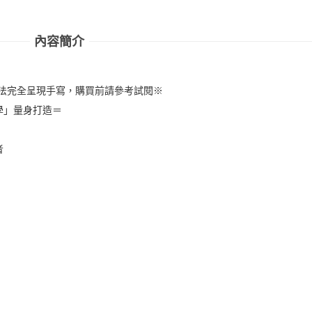
內容簡介
無法完全呈現手寫，購買前請參考試閱※
學」量身打造＝
者