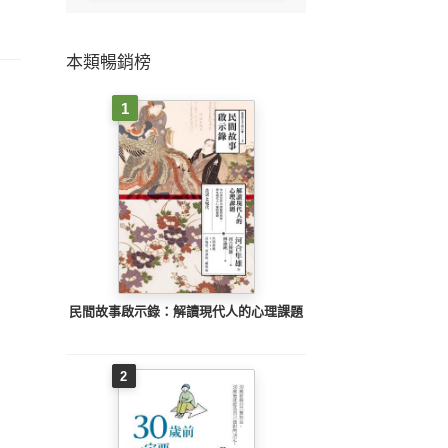
本類暢銷榜
1
民間故事啟示錄：解讀現代人的心理課題
2