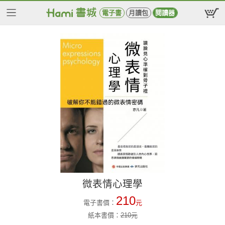
電子書
月讀包
閱讀器
微表情心理學
210
電子書價：
元
紙本書價：
210
元