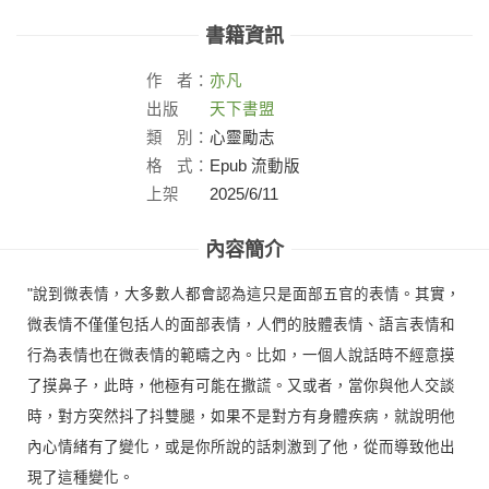
書籍資訊
作
者：
亦凡
出版
天下書盟
社：
類
別：
心靈勵志
格
式：
Epub 流動版
上架
2025/6/11
日：
內容簡介
"說到微表情，大多數人都會認為這只是面部五官的表情。其實，
微表情不僅僅包括人的面部表情，人們的肢體表情、語言表情和
行為表情也在微表情的範疇之內。比如，一個人說話時不經意摸
了摸鼻子，此時，他極有可能在撒謊。又或者，當你與他人交談
時，對方突然抖了抖雙腿，如果不是對方有身體疾病，就說明他
內心情緒有了變化，或是你所說的話刺激到了他，從而導致他出
現了這種變化。