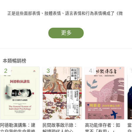
正是這些面部表情、肢體表情、語言表情和行為表情構成了《微
表情心理學》的主體。"
更多
本類暢銷榜
2
3
4
阿德勒演講集：建
民間故事啟示錄：
高功能倖存者：如
當
立自我的生命風格
解讀現代人的心理
果不「有用」，我
自