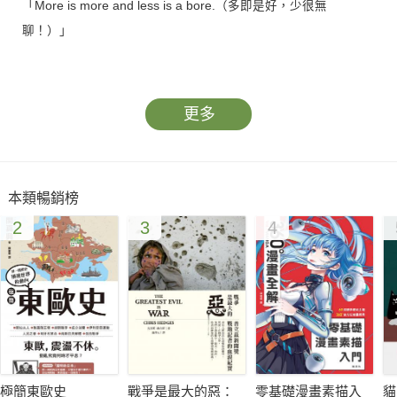
「More is more and less is a bore.（多即是好，少很無
聊！）」
時尚不只是穿衣風格，而是一種人生態度
──這是艾瑞絲・埃普菲爾（Iris Apfel, 1921–2024）一生的實踐
更多
與宣言。
本類暢銷榜
2
3
4
世界上最老的年輕人，在全球熱搜高度十分火紅的高齡102歲時
尚阿嬤艾瑞絲．埃普菲爾在2024年3月1日告別了人世，但她留下
來的思想與視覺遺產，使恭逢其盛世的我輩深獲啟發且受益無
窮。她對時尚那種鮮明果敢無畏的詮釋深植你我心中，見過一次
永生難忘。
極簡東歐史
戰爭是最大的惡：
零基礎漫畫素描入
貓