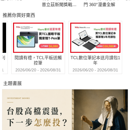
普立茲新聞獎戰地
門 360°漫畫全解
2023年夏天，在迎接102歲生日之際，她拿起紙筆，開始了她的
記者的血淚紀實
推薦你買好東西
傳世之書寫作計畫。
本書收錄超過三百張私人照片，以及來自舊世界織工檔案匣從未
公開過的美麗布料。艾瑞絲那令人讚嘆的充沛精力躍然紙上，娓
娓道來她的創意作品、冒險經歷，以及她那堅定不移的信念：色
哈利
閱讀有禮，TCL平板送觸
TCL數位筆記本送月讀包1
彩與創意是美好人生不可或缺的元素。
控筆
年
31
2026/06/20 - 2026/08/31
2026/06/20 - 2026/08/31
主題書展
本書集萃艾瑞絲人生哲學精鑰，分享這位永恆時尚明星為何隨年
紀增加，從不被潮流擊退，反而更受歡迎，始終走在時代尖端的
祕密！──她做到了凡人你我無法做到的境界：忠於做自己！以六
大主題揭示她的時尚觀與人生哲學，結合繽紛視覺設計與生動敘
述，描繪她如何透過色彩、圖案與材質表達自我，並闡述風格背