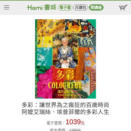
電子書
月讀包
閱讀器
多彩：讓世界為之瘋狂的百歲時尚
阿嬤艾瑞絲．埃普菲爾的多彩人生
1039
電子書價：
元
紙本書價：
1299
元