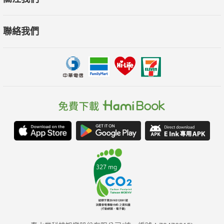
2．每一頁版面設計本身就是一頁藝術品：每一頁都採用艾瑞絲
自己的各種古董收藏品元素編排。
聯絡我們
3．時尚界最特立獨行、穿搭最吸睛的百歲設計師兼偶像：老老
少少最好的典範，你可以老但老得很優雅，毋需拷貝不必擔憂，
每個年紀都有每個年紀的特有風格。
4．「時尚」不只是一種美學，而是展現你看待自己和看待這世
界的觀點：這輩子你只有一趟旅程，大膽無懼地表現自己吧，開
發你的特質並傳播出去，享受吧。
5．活到百歲的熱愛工作狂人，最強大的能量體：一本跨類心靈
勵志書，其形式歸類於視覺藝術時尚領域，內容卻無比勵志。所
有讀者都會對艾瑞絲·埃普菲爾「有態度的」生命哲學，產生敬意
並起而傚之，百歲的她直到離開人世之前，仍熱愛工作不愛退
休，也感謝每一個工作機會。她的人生哲學，鼓舞不同年齡層的