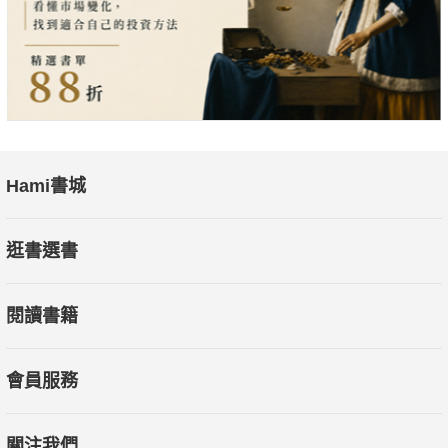
後的深層價值──穿衣是一種自我理解與世界溝通的方式。
這不僅是一本風格誌，更是一則激勵人心的生命故事，鼓舞讀者
思考：
我能否活出獨一無二的自己？我，能否也成為經典？
Hami書城
逛書選書
【本書特色】
閱讀書籍
1．創意靈感的繆斯：全書充滿艾瑞絲·埃普菲爾各種創意、多
彩、大膽的穿搭，既時髦又新鮮，炸表的意想不到，瘋狂到令人
會員服務
耳目一新，帶來視覺刺激與創意靈感。
關注我們