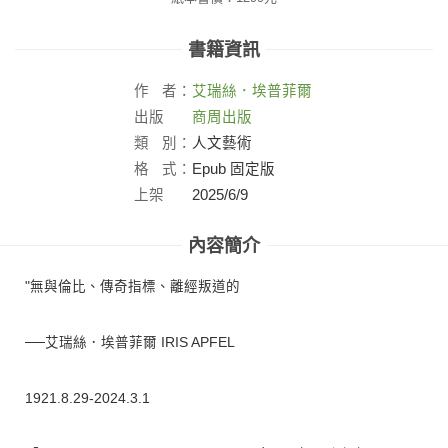
書籍資訊
作
者：
艾瑞絲．埃普菲爾
出版
商周出版
社：
類
別：
人文藝術
格
式：
Epub 固定版
上架
2025/6/9
日：
內容簡介
"無與倫比、傳奇指標、離經叛道的
──艾瑞絲．埃普菲爾 IRIS APFEL
1921.8.29-2024.3.1