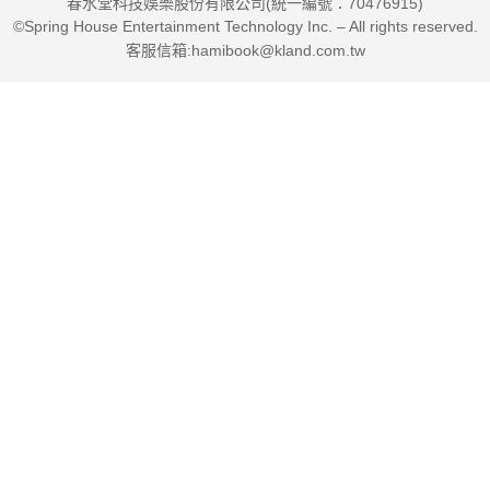
春水堂科技娛樂股份有限公司(統一編號：70476915)
讀者，如何學習老而不老的方法，如何珍愛短暫生命並以最大限
©Spring House Entertainment Technology Inc. – All rights reserved.
度發揮潛能，讀者得以在這樣美麗多彩的圖文下重新思考色彩、
客服信箱:hamibook@kland.com.tw
圖案、材質與彼此組合的重要性，更重要的是，艾瑞絲帶你我展
開一場由裡而外的價值觀反思之旅。我是誰？我將可能活出怎樣
的人生？一切操之在我。"