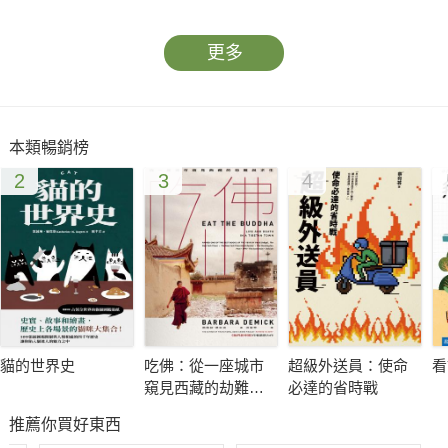
為何中共至今仍不去毛化？
中國製造已成為西方經濟發展的威脅？
更多
一帶一路背後的戰略野心，足以改寫國際秩序？
中美能否逃脫修昔底德陷阱？還是注定一戰？
「北京共識」能取代「華盛頓共識」，成為全球發展新解方？
本類暢銷榜
中國與世界各國的關係為何？
2
3
4
這些問題躍上時事，貫穿了當代歷史，影響著我們的未來。
★★★★★一本書讀懂美國地緣政治與衝突的過去、現在、未來
★★★★★
10大觀點、10大挑戰、10大議題、10大策略，
全面解析美國地緣政治，掌握世界最新脈動
本書以40個主題要點，搭配各式地圖、圖表和表格，
貓的世界史
吃佛：從一座城市
超級外送員：使命
看
並佐以關鍵數據，介紹事件脈絡，幫助讀者跳脫刻板印象，
窺見西藏的劫難與
必達的省時戰
更透澈理解中國真實面貌，分析其中的挑戰、地緣議題及行動策
求生
推薦你買好東西
略。