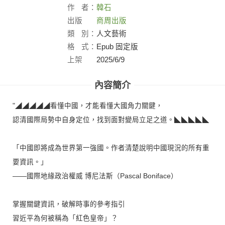
作
者：
韓石
出版
商周出版
社：
類
別：
人文藝術
格
式：
Epub 固定版
上架
2025/6/9
日：
內容簡介
"◢◢◢◢◢看懂中國，才能看懂大國角力關鍵，
認清國際局勢中自身定位，找到面對變局立足之道。◣◣◣◣◣
「中國即將成為世界第一強國。作者清楚說明中國現況的所有重
要資訊。」
——國際地緣政治權威 博尼法斯（Pascal Boniface）
掌握關鍵資訊，破解時事的參考指引
習近平為何被稱為「紅色皇帝」？