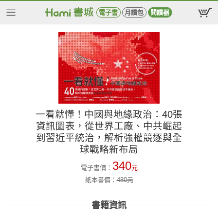
電子書
月讀包
閱讀器
一看就懂！中國與地緣政治：40張
資訊圖表，從世界工廠、中共崛起
到習近平統治，解析強權競逐與全
球戰略新布局
340
電子書價：
元
紙本書價：
480
元
書籍資訊