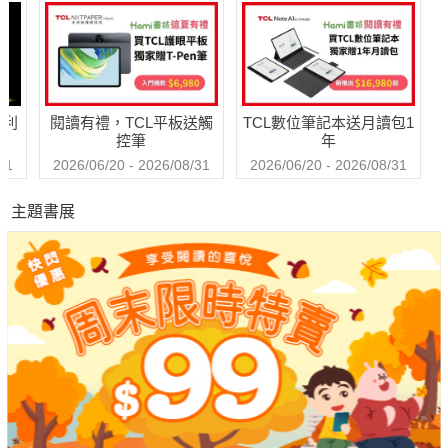
危機、戰爭、外交事件——
國與國之間的博弈錯綜複雜，
地緣政治為判讀當今局勢不可或缺的關鍵學科，
哈利
閱讀有禮，TCL平板送觸
TCL數位筆記本送月讀包1
是每一位世界公民不可不讀的求生手冊！
控筆
年
31
2026/06/20 - 2026/08/31
2026/06/20 - 2026/08/31
★★★★專業推薦★★★★
主題書展
美國聖湯瑪斯大學國際研究講座教授兼系主任 葉耀元
閱讀人社群主編 鄭俊德
（依姓名筆劃排列）"