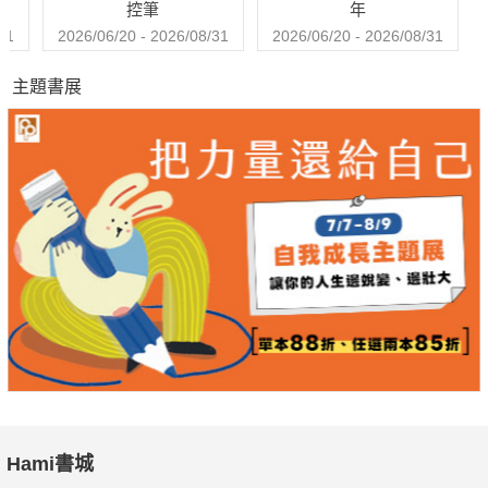
控筆
年
全方位編輯特色
31
2026/06/20 - 2026/08/31
2026/06/20 - 2026/08/31
《話題全方位》
主題書展
以時尚趨勢和角度來製作男人感興趣的熱門話題亞洲知名男、女
藝人現身說法並親自示範最新造型唯一連結台港中三地編輯部共
同製作特別企劃
《時尚全方位》
在地觀點解讀國際時尚潮流
每季帶隊親赴米蘭、巴黎、東京等國際時裝週第一現場採訪報導
親赴全球各地如巴黎紐約東京等地製作服裝單元
第一手國際時尚設計師訪問
提升裝扮功力指導
《生活全方位》
以時尚角度報導男人感興趣的生活議題
Hami書城
注重生活品味養成