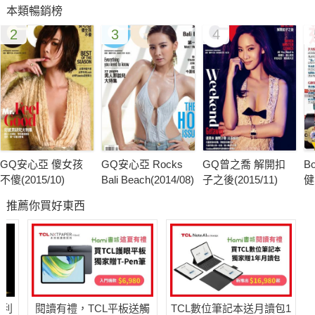
本類暢銷榜
打扮入時、注重品味、熱愛生活、追求新知、享受性愛的都會美
2
3
4
型男！
men’s uno是
信奉享樂主義男人的第一品牌！
men’s uno是
包含男人感興趣的一切！
GQ安心亞 傻女孩
GQ安心亞 Rocks
GQ曾之喬 解開扣
B
不傻(2015/10)
Bali Beach(2014/08)
子之後(2015/11)
健
men’s uno是
推薦你買好東西
讀者集中在大都會，年齡在24至36歲之間，精準的掌握單身多金
的黃金階段。
men’s uno就是metrosexual！
哈利
閱讀有禮，TCL平板送觸
TCL數位筆記本送月讀包1
This is men’s uno