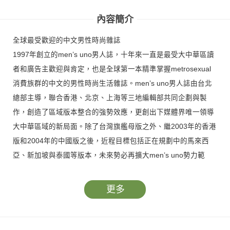
內容簡介
全球最受歡迎的中文男性時尚雜誌
1997年創立的men’s uno男人誌，十年來一直是最受大中華區讀
者和廣告主歡迎與肯定，也是全球第一本精準掌握metrosexual
消費族群的中文的男性時尚生活雜誌。men’s uno男人誌由台北
總部主導，聯合香港、北京、上海等三地編輯部共同企劃與製
作，創造了區域版本整合的強勢效應，更創出下媒體界唯一領導
大中華區域的新局面。除了台灣旗艦母版之外、繼2003年的香港
版和2004年的中國版之後，近程目標包括正在規劃中的馬來西
亞、新加坡與泰國等版本，未來勢必再擴大men’s uno勢力範
圍。
更多
What is men’s uno?
men’s uno是