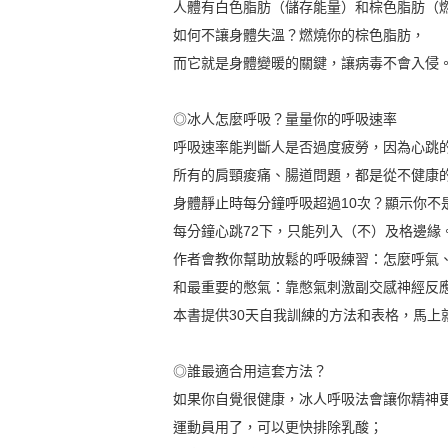
人體有白色脂肪（儲存能量）和棕色脂肪（
如何不讓身體失溫？燃燒你的棕色脂肪，
而它就是身體變暖的關鍵，讓病毒不會入侵
◎冰人怎麼呼吸？量量你的呼吸速率
呼吸速率能判斷人是否過度疲勞，因為心跳
所有的肩頸痠痛、腸道問題，都是從不健康
身體靜止時每分鐘呼吸超過10次？顯示你不
每分鐘心跳72下，只能列入（不）及格邊緣
作者會教你幫助放鬆的呼吸練習：怎麼呼氣
和最重要的憋氣：靠憋氣刺激副交感神經反
本書提供30天自我訓練的方法和表格，馬上
◎誰最適合用這套方法？
如果你自覺很健康，冰人呼吸法會讓你精神
運動員用了，可以更快排除乳酸；