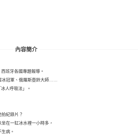
內容簡介
蘭、西班牙各國專題報導。
溜冰冠軍、俄羅斯壺鈴大師……
套「冰人呼吸法」。
他拍紀錄片？
以坐在一缸冰水裡一小時多，
不生病。