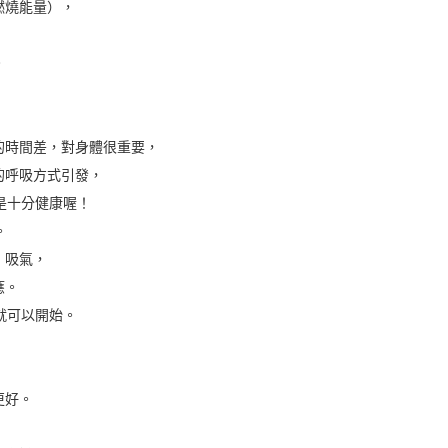
燃燒能量），
。
的時間差，對身體很重要，
的呼吸方式引發，
是十分健康喔！
。
、吸氣，
應。
就可以開始。
更好。