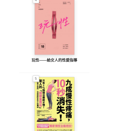
4
玩性――給女人的性愛指導
5