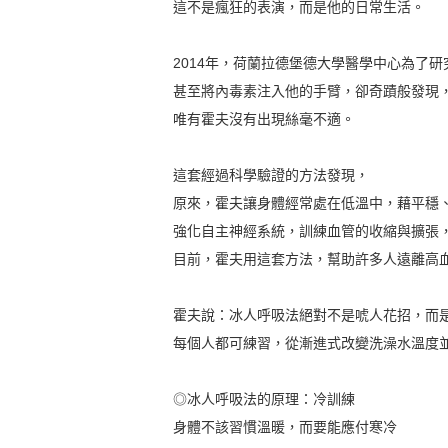
這不是瘋狂的表演，而是他的日常生活。
2014年，荷蘭拉德堡德大學醫學中心為了
甚至將內毒素注入他的手臂，卻奇蹟般發現
唯有霍夫沒有出現絲毫不適。
這套經過科學驗證的方法發現，
原來，霍夫讓身體經常處在低溫中，藉平穩
強化自主神經系統，訓練血管的收縮與擴張
目前，霍夫用這套方法，幫助許多人遠離高
霍夫說：冰人呼吸法絕對不是唬人花招，而
每個人都可練習，從漸進式改變洗澡水溫度
◎冰人呼吸法的原理：冷訓練
身體不該習慣溫暖，而要能應付寒冷