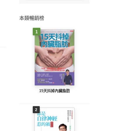
本類暢銷榜
1
15天抖掉內臟脂肪
2