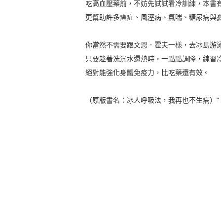
吃高血壓藥前，不妨先試試看冷訓練，本書
更幫助許多癌症、風溼病、氣喘、糖尿病與
你當然不需要跟文恩．霍夫一樣，去冰島游
只要趁著洗澡水還熱時，一點點調降，練習
絕對能強化身體免疫力，比吃藥還有效。
（原版書名：冰人呼吸法，我再也不生病）"