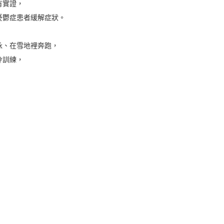
有實證，
憂鬱症患者緩解症狀。
泳、在雪地裡奔跑，
冷訓練，