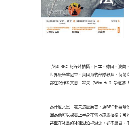
"英國 BBC 紀錄片拍攝，日本、德國、波
世界級舉重冠軍、美國海豹部隊教練、荷蘭
都在跟作者文恩．霍夫（Wim Hof）學這
為什麼文恩．霍夫這麼厲害，連BBC都要幫
因為他可以裸著上半身在雪地跑馬拉松；可
甚至在冰島的冰凍湖泊裡游泳，卻不感冒、