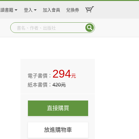
閱讀書籍
登入
加入會員
兌換券
294
電子書價：
元
紙本書價：
420
元
直接購買
放進購物車