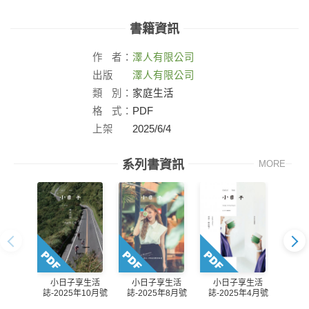
書籍資訊
作
者：
澤人有限公司
出版
澤人有限公司
社：
類
別：
家庭生活
格
式：
PDF
上架
2025/6/4
日：
系列書資訊
MORE
小
小日子享生活
小日子享生活
小日子享生活
誌-2
誌-2025年4月號
誌-2025年10月號
誌-2025年8月號