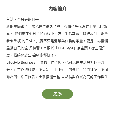
內容簡介
生活，不只是過日子
新的季節來了，陽光停留得久了些，心情也許還沒趕上變化的節
奏。 我們總在過日子的過程中，忘了生活其實可以被設計，那些
看似重複 的日常，其實不只是清單與任務的堆疊，更是一場慢慢
靠近自己的溫 柔練習。本期以「Live Style」為主題，從三個角
度，描繪關於生活的 多種樣子。
Lifestyle Business 「你的工作型態，也可以是生活設計的一部
分。」工作的樣貌，不只是 「上下班」的選擇，我們拜訪了不同
節奏的生活工作者，重新描繪一種 以熱情與真實為底的工作與生
活。歌手艾怡良在市場與創作間，譜寫 真實、忠於當下的自己；
數位遊牧者 KK ，用行動證明，沒有固定地址 的生活，也能有秩
更多
序。讓我們看見，工作不只為了生存，更能成為自 我實踐的風
景。
Lifetime Experience 「旅行，不只是到達目的地，更是一種生活