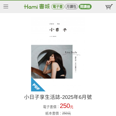
電子書
月讀包
閱讀器
小日子享生活誌-2025年6月號
250
電子書價：
元
紙本書價：
250
元