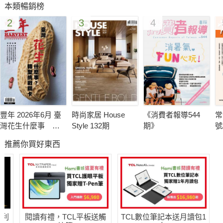
本類暢銷榜
態度。」有時候，我們需要 一段旅程，看清自己內在風景。極地
2
3
4
導遊 Daniel 花了十年，以六十八 趟南北極遠征，重新定義日
常；瀚世旅行社的鄭有利大哥在非洲與南 極之間，找回與自然和
自己的節奏；創作者文芳進行的「把一百萬花 完再回家」的旅程
計畫，活出值得的片刻。在不同維度的旅行中，讓 我們相信，這
些遠行，不只是跨出而是對內在的重新丈量。
Lifestyle Ritual 「生活不是匆忙的清單，而是一場溫柔的召
喚。」從泡一杯茶、點一盞 燈開始，這些日常的安排，不是奢
豐年 2026年6月 臺
時尚家居 House
《消費者報導544
常
侈，而是生活的定錨。當我們學著 慢下來，會發現生活不是匆忙
灣花生什麼事 轉
Style 132期
期》
號
的總和，而是被好好安放的片刻。願你 在這一期裡，看見一種新
型挑戰卡關
推薦你買好東西
的生活提案，也更趨近你喜歡的樣子。 六月，我們一起讓生活，
不只是過日子。
哈利
閱讀有禮，TCL平板送觸
TCL數位筆記本送月讀包1