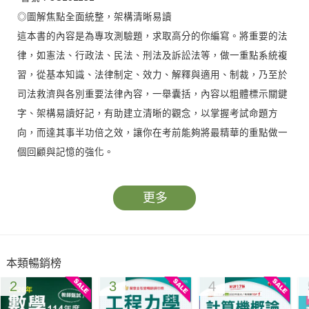
◎圖解焦點全面統整，架構清晰易讀
這本書的內容是為專攻測驗題，求取高分的你編寫。將重要的法
律，如憲法、行政法、民法、刑法及訴訟法等，做一重點系統複
習，從基本知識、法律制定、效力、解釋與適用、制裁，乃至於
司法救濟與各別重要法律內容，一舉囊括，內容以粗體標示關鍵
字、架構易讀好記，有助建立清晰的觀念，以掌握考試命題方
向，而達其事半功倍之效，讓你在考前能夠將最精華的重點做一
個回顧與記憶的強化。
◎法規+新聞2合1，掌握決勝關鍵考點
更多
法學大意一科所牽涉的法律範圍極為廣泛，除了藉由本書有系統
的焦點統整與關鍵字粗體標示來幫助你打穩法學大意的根基外，
你也需要了解生活中所發生與法學相關的時事，因為這些時事在
本類暢銷榜
將來都有可能成為考題之一，當所有人站在相同的法學大意根基
2
3
4
之上時，如何比別人更有機會獲取更多分數呢？相信時事題的補
充一定是決勝的關鍵！