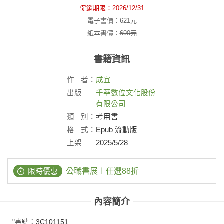
促銷期限：
2026/12/31
電子書價：
621
元
紙本書價：
690
元
書籍資訊
作
者：
成宜
出版
千華數位文化股份
社：
有限公司
類
別：
考用書
格
式：
Epub 流動版
上架
2025/5/28
日：
限時優惠
公職書展︱任選88折
內容簡介
"書號：3C101151