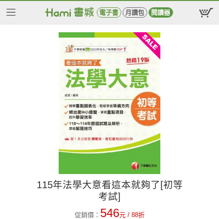
電子書
月讀包
閱讀器
115年法學大意看這本就夠了[初等
考試]
546
促銷價：
元
/ 88折