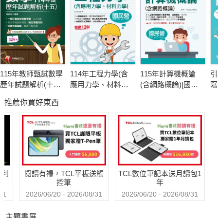
◎滿分實力試題演練，輕鬆戰勝難題
書末除了有最新試題與解析，另外在各章也有分門別類收錄相關
考題，只要多加演練，將錯誤的題目細心訂正，必能快速提升解
題能力，藉由大量的試題來理解考試的重點與脈絡，如此一來，
115年教師甄試數學
114年工程力學(含
115年計算機概論
引
在考場上更能得心應手，輕鬆制霸考場！"
歷年試題解析(十
應用力學、材料力
(含網路概論)[國民
寫
五)114年度[教師甄
學)[國民營事業]
營事業]
答
推薦你買好東西
試]
哈利
閱讀有禮，TCL平板送觸
TCL數位筆記本送月讀包1
控筆
年
31
2026/06/20 - 2026/08/31
2026/06/20 - 2026/08/31
主題書展