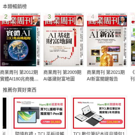
本類暢銷榜
2
3
4
商業周刊 第2012期
商業周刊 第2009期
商業周刊 第2021期
《
實體AI180兆商機起
AI基建財富地圖
AI新富關鍵報告
刊
跑
推薦你買好東西
哈利
閱讀有禮，TCL平板送觸
TCL數位筆記本送月讀包1