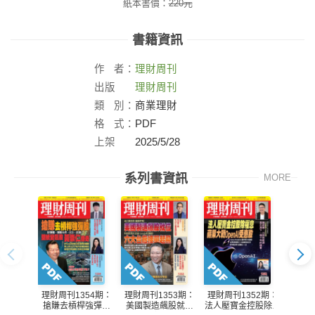
紙本書價：
220
元
書籍資訊
作
者：
理財周刊
出版
理財周刊
社：
類
別：
商業理財
格
式：
PDF
上架
2025/5/28
日：
系列書資訊
MORE
理財周刊1354期：
理財周刊1353期：
理財周刊1352期：
理財周
搶賺去槓桿強彈股
美國製造飆股就位
法人壓寶金控股除權
台積