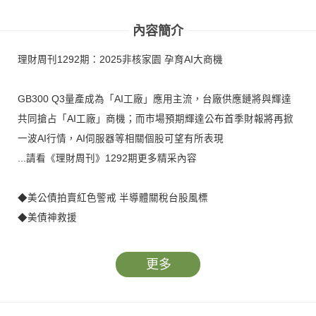
壁紙變飆股 黃崇仁
六大台廠接單起飛
息 蘋果大戰OpenAl
傳奇
受惠股
內容簡介
理財周刊1292期：2025非核家園 孕育AI大商機
GB300 Q3量產成為「AI工廠」應用主流，台廠供應鏈將與輝達
共同搶占「AI工廠」商機；而市場預期輝達公布首季財報將再掀
一波AI行情，AI伺服器等相關個股可望有所表現
...請看《理財周刊》1292期更多精采內容
◆美公債拍賣紅色警戒 半導體關稅台股風標
◆美債神救援
◆美國的科技極限封鎖戰 造就中國的科技超級進化
◆快速有效實現客戶設計 晟田二大動能穩健成長
更多
◆多方倉同亨獲利1.8元 空方倉整體績效賺3.7元