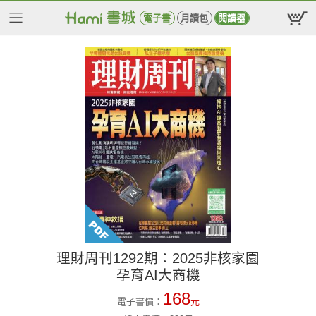
電子書
月讀包
閱讀器
理財周刊1292期：2025非核家園
孕育AI大商機
168
電子書價：
元