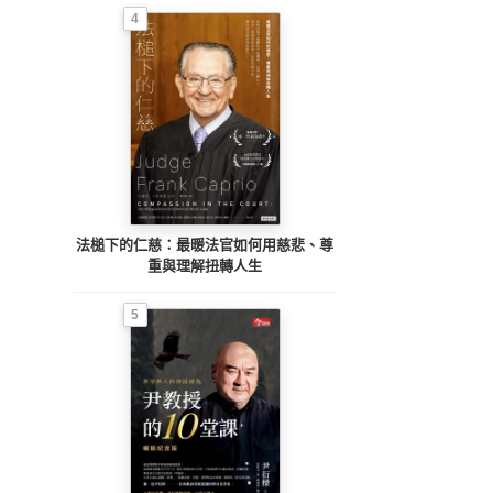
4
法槌下的仁慈：最暖法官如何用慈悲、尊
重與理解扭轉人生
5