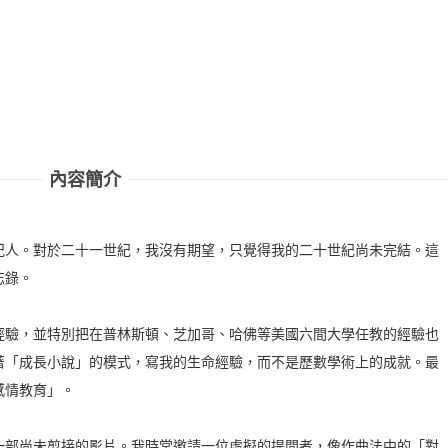
內容簡介
紀人。對於二十一世紀，我沒有期望，只覺得我的二十世紀尚未完結。這
忘錄。
經驗，並特別把在普林斯頓、芝加哥、哈佛等美國六間大學任教的經驗也
著「成長小說」的模式，寫我的生命經驗，而不是歷數學術上的成就。最
感情教育」。
一部尚未剪接的影片。我時常邀請一位虛擬的提問者，像作曲法中的「對