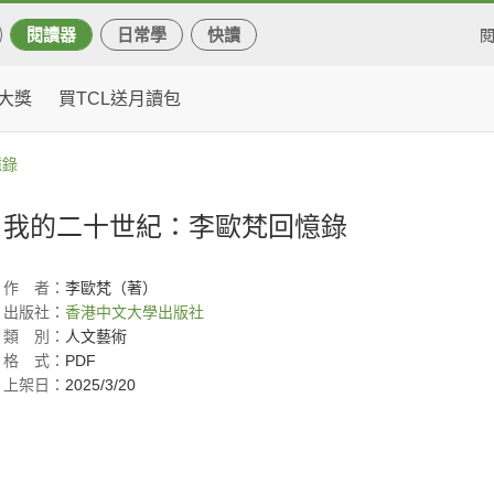
閱讀器
日常學
快讀
大獎
買TCL送月讀包
憶錄
我的二十世紀：李歐梵回憶錄
作
者：
李歐梵（著）
出版社：
香港中文大學出版社
類
別：
人文藝術
格
式：
PDF
上架日：
2025/3/20