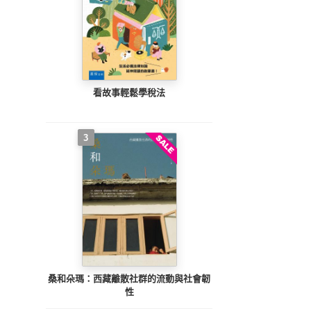
看故事輕鬆學稅法
3
桑和朵瑪：西藏離散社群的流動與社會韌
性