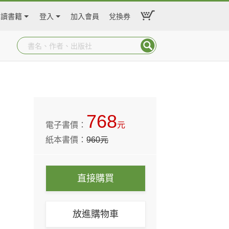
閱讀書籍
登入
加入會員
兌換券
768
電子書價：
元
紙本書價：
960
元
直接購買
放進購物車