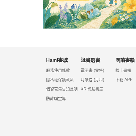
Hami書城
逛書選書
閱讀書籍
服務使用條款
電子書 (零售)
線上書櫃
隱私權保護政策
月讀包 (月租)
下載 APP
個資蒐集告知聲明
XR 體驗書展
防詐騙宣導