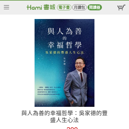
電子書
月讀包
閱讀器
與人為善的幸福哲學：吳家德的豐
盛人生心法