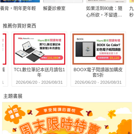
如何在有限時光裡，讓每一天都過得更加豐盛、幸福、美好。
養背，明年更年輕
解憂診療室
如果活到80歲：隨
九
【金句摘錄】
心所欲，不留遺
秒
✽我對修行的看法，就是「修理自己的不行」。
憾！日本精神科權
物
推薦你買好東西
威的幸齡樂活提案
驚
✽自私或許是人的本性；讓自己變得比較不自私，則是人的本
術
事。
因
✽全力以赴，不怕麻煩，讓自己的閃失，成為好故事。
不
✽工作可以很枯燥乏味，也可以很好玩有趣，端看你用什麼心態
面對。
送觸
TCL數位筆記本送月讀包1
BOOX電子閱讀器加購皮
✽見識就像一把鑰匙，只要握在手中，總有一天能打開改變命運
年
套5折
的大門。
31
2026/06/20 - 2026/08/31
2026/06/20 - 2026/08/31
✽不要讓數字限制自己的行動。只要還活著，就要不斷創造有趣
主題書展
的人生。
✽要幫助別人不是因為有「錢」，而是有「心」。
✽親口說感恩這件事，我遲了二十多年才完成。你總不會拖得比
我久吧？
✽能祝福別人的人，最幸福。