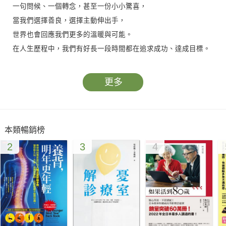
一句問候、一個轉念，甚至一份小小驚喜，
當我們選擇善良，選擇主動伸出手，
世界也會回應我們更多的溫暖與可能。
在人生歷程中，我們有好長一段時間都在追求成功、達成目標。
累積了一些經驗與年歲才發現——真正讓生命充實的，並不是打
敗了誰，而是幫助了誰。「利他」精神，便是在這樣的時刻，成
更多
為我們活出人生價值的關鍵。
吳家德的中年熱情書寫，正是為生命賦予價值的行動實踐。書中
暢談──
本類暢銷榜
✽做自己生命的主人──如何主動選擇自己的人生？
2
3
4
✽做一個有故事的人──如何與人真誠互動？
✽善意使我更強大──如何讓「助人」成為一種人生體驗？
✽人生的終極目的──如何在生命這趟旅程中創造價值？
一段段人生經歷，是得失變動後的成長與收穫；一篇篇暖心故
事，串聯成助人與受助的循環。個人與群體的相互支持，是否能
讓「更好」成為「共好」？在這本小書中，吳家德想與你聊聊，