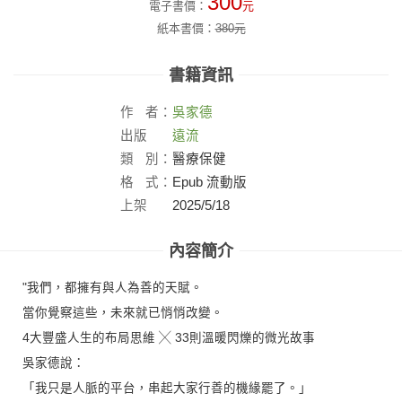
300
電子書價：
元
紙本書價：
380
元
書籍資訊
作
者：
吳家德
出版
遠流
社：
類
別：
醫療保健
格
式：
Epub 流動版
上架
2025/5/18
日：
內容簡介
"我們，都擁有與人為善的天賦。
當你覺察這些，未來就已悄悄改變。
4大豐盛人生的布局思維 ╳ 33則溫暖閃爍的微光故事
吳家德說：
「我只是人脈的平台，串起大家行善的機緣罷了。」