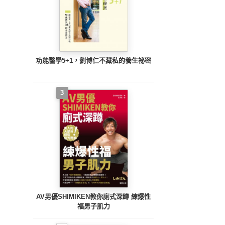
功能醫學5+1，劉博仁不藏私的養生祕密
3
AV男優SHIMIKEN教你廁式深蹲 練爆性
福男子肌力