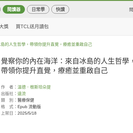
閱讀器
日常學
快讀
大獎
買TCL送月讀包
冰島的人生哲學，帶領你提升直覺，療癒並重啟自己
覺察你的內在海洋：來自冰島的人生哲學
帶領你提升直覺，療癒並重啟自己
作
者：
溫德．根斯坦朵提
出版社：
遠流
類
別：
醫療保健
格
式：
Epub 流動版
上架日：
2025/5/18