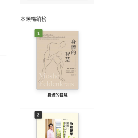
本類暢銷榜
1
身體的智慧
2