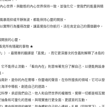
態內心世界，與動態的內心世界保持一致，並強化它，使我們的能量與精
狂風暴雨抑或平靜無波，都能保持心靈的開放。
，以實際行為獲得改變，讓直覺指引你航行。活在肯定自己的價值觀中，
個開放的心靈。
看見所有隱藏的事物 ★
塞-伊」），最簡單的翻譯是「直覺」，而它更深層次的含義則解釋了冰島的
，它不能停止流動。「看向內在」則意味著充分了解自己，以便能夠設身
結。
指南針，是你的內在嚮導，你靈魂的聲音，在你所擅長的領域，它可以發
生海洋中導航，創造自己的道路。
代科學，承認我們自己、他人和自然世界的複雜性，覺察一切都是相互關
於抽象和可量化的思維，與現實進行更全面、更感官的互動。
洋》書中所提供的練習：與身體和自己的心連結、扎根（回到當下）、正