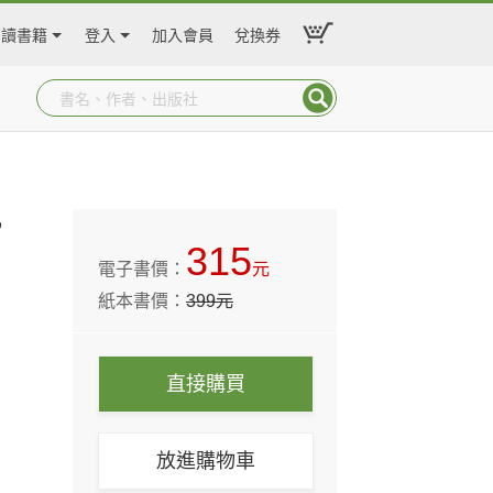
閱讀書籍
登入
加入會員
兌換券
，
315
電子書價：
元
紙本書價：
399
元
直接購買
放進購物車