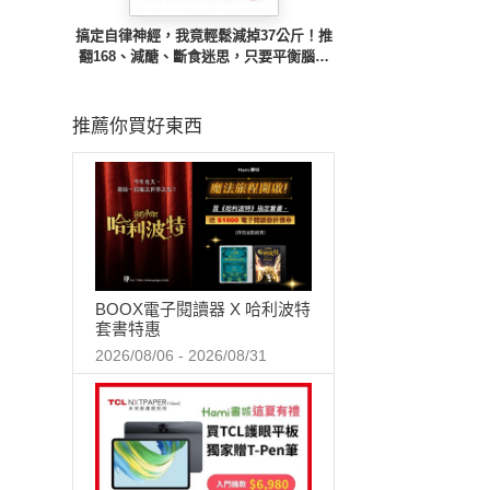
搞定自律神經，我竟輕鬆減掉37公斤！推
翻168、減醣、斷食迷思，只要平衡腦內
神經&荷爾蒙，餐餐吃飽不復胖
推薦你買好東西
BOOX電子閱讀器 X 哈利波特
套書特惠
2026/08/06 - 2026/08/31