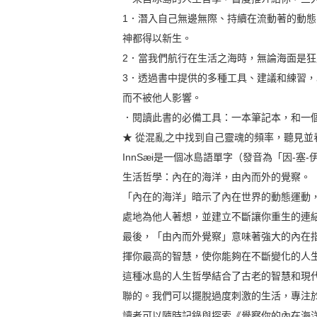
1．潛入自己無邊無際、持續在流動著的動
神都得以新生。
2．當我們航行在生活之海時，無論海面是
3．透過書中提供的多種工具、建議和練習
而不被他人影響。
．閱讀此書的必備工具：一本筆記本，和一
★ 從混亂之中找到自己靈魂的頻率，聽見並
InnSæi是一個冰島語單字（發音為「因-
生活哲學：內在的海洋，由內而外的覺察。
「內在的海洋」暗示了內在世界的動態運動
處地為他人著想，並建立不斷讓你重生的連
最後，「由內而外覺察」意味著強大的內在
揮你最高的智慧，使你能夠在不斷變化的人
這種冰島的人生哲學結合了古老的智慧和現
聯的。我們可以擺脫過度刺激的生活，專注
讀者可以隨時記錄與探索《覺察你的內在海