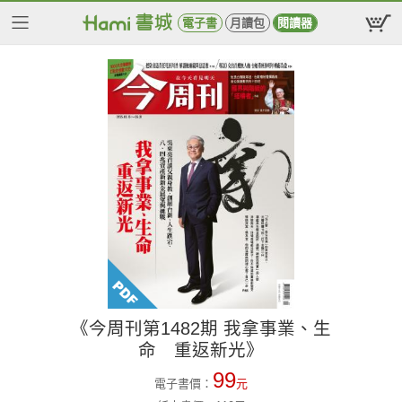
電子書
月讀包
閱讀器
《今周刊第1482期 我拿事業、生
命 重返新光》
99
電子書價：
元