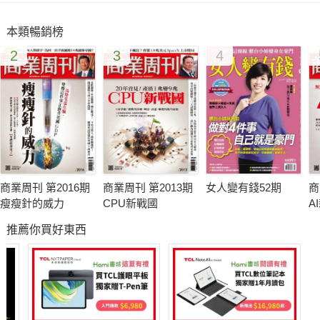
把防衰退責任甩回川普 解讀鮑爾緩降息思惟
本類暢銷榜
專訪》交出首艘無人船 台船董座拚明年轉虧為盈
2
3
4
商業周刊 第2016期
商業周刊 第2013期
女人變有錢52期
商
瘦瘦針的威力
CPU新戰國
A
推薦你買好東西