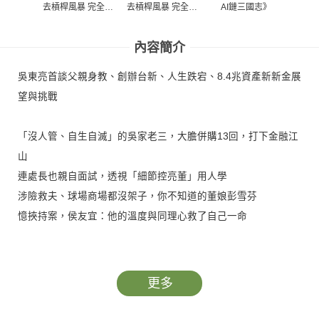
去槓桿風暴 完全拆
去槓桿風暴 完全拆
AI鏈三國志》
AI
解》
解》
內容簡介
吳東亮首談父親身教、創辦台新、人生跌宕、8.4兆資產新新金展
望與挑戰
「沒人管、自生自滅」的吳家老三，大膽併購13回，打下金融江
山
連處長也親自面試，透視「細節控亮董」用人學
涉險救夫、球場商場都沒架子，你不知道的董娘彭雪芬
憶挾持案，侯友宜：他的溫度與同理心救了自己一命
他是白襪隊球迷，也敢嗆祕魯獨裁者
首位美籍教宗良十四世
更多
國界與階級的「搭橋者」