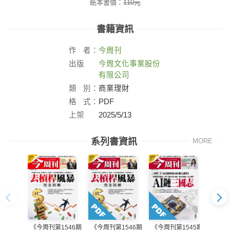
紙本書價：
110
元
書籍資訊
作
者：
今周刊
出版
今周文化事業股份
社：
有限公司
類
別：
商業理財
格
式：
PDF
上架
2025/5/13
日：
系列書資訊
MORE
《今周刊第1546期
《今周刊第1546期
《今周刊第1545期
《今周