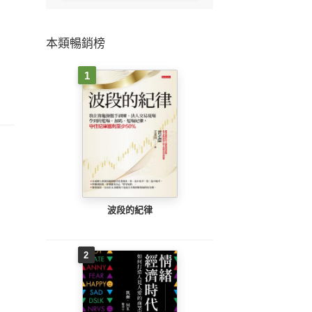
本類暢銷榜
1
波段的紀律
2