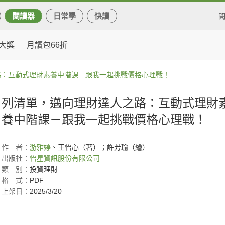
閱讀器
日常學
快讀
大獎
月讀包66折
路：互動式理財素養中階課－跟我一起挑戰價格心理戰！
列清單，邁向理財達人之路：互動式理財
養中階課－跟我一起挑戰價格心理戰！
作
者：
游雅婷
、王怡心（著）；許芳瑜（繪）
出版社：
怡星資訊股份有限公司
類
別：
投資理財
格
式：
PDF
上架日：
2025/3/20