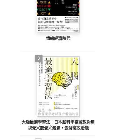
情緒經濟時代
3
大腦最適學習法：日本腦科學權威教你用
視覺╳聽覺╳觸覺，激發高效潛能