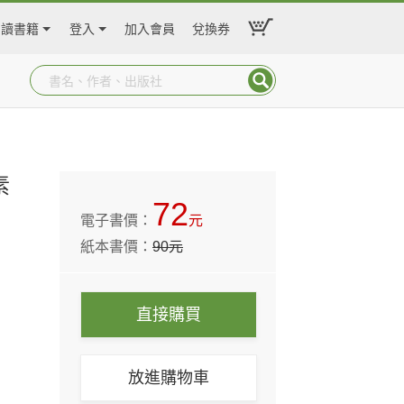
閱讀書籍
登入
加入會員
兌換券
素
72
電子書價：
元
紙本書價：
90
元
直接購買
放進購物車