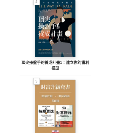
4
頂尖操盤手的養成計畫1：建立你的獲利
模型
5