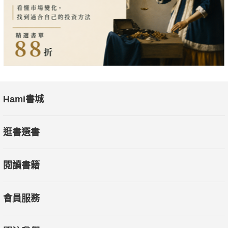
最local的歷史與人物故事。
★主題式路線規劃：從目次篇章查閱喜好主題，閱讀後即可
出發深度旅遊。
★獨家收錄：在地大學敘事力課程設計以及活化地方、創生
地方的感動歷程。
作者介紹
Hami書城
編者簡介
逛書選書
蔣竹山
閱讀書籍
臺灣桃園人。清華大學歷史所博士。曾任東華大學人社院大
眾史學研究中心主任、中央大學歷史所所長。現任中央大學文學
院學士班主任。研究興趣喜歡打破傳統臺灣史、中國史、世界史
會員服務
三塊分立之框架，主要方向為醫療史、新文化史、全球史、公眾
史學。歷來除關注全球視野下的物質文化史研究，在學院推動相