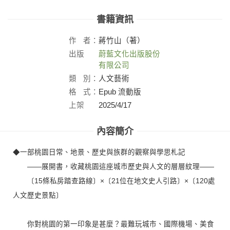
書籍資訊
作
者：
蔣竹山（著）
出版
蔚藍文化出版股份
社：
有限公司
類
別：
人文藝術
格
式：
Epub 流動版
上架
2025/4/17
日：
內容簡介
◆一部桃園日常、地景、歷史與族群的觀察與學思札記
——展開書，收藏桃園這座城市歷史與人文的層層紋理——
〔15條私房踏查路線〕×〔21位在地文史人引路〕×〔120處
人文歷史景點〕
你對桃園的第一印象是甚麼？最難玩城市、國際機場、美食