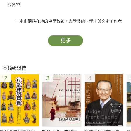
沙漠??
一本由深耕在地的中學教師、大學教師、學生與文史工作者
共創的走讀指南，帶你深入認識這座城市的多元面貌！書中有教
師與學生的地方走讀與社會實踐，也有原住民與山林共生的生活
更多
智慧，更有古墓及RCA環境污染的「黑暗旅行」。
讓這些在桃園走讀與社會實踐的在地人們，翻轉你對桃園的
本類暢銷榜
既有印象、看見最「與眾不同」的桃園。
2
3
4
什麼！原來認識桃園的方式有這麼多種！
?桃園往中壢臺一線路旁的一大片空地，竟藏著環境污染的
大事件？
?復興區的角板山曾經是日本皇族巡視造訪及行旅的打卡聖
地？
?大學透過USR計畫，用藝術與人情味成為地方的土壤與活