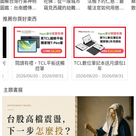
圖解台灣行業神明
吃佛：從一座城市
法槌下的仁慈：最
桑
水。
圖鑑：台南體傳統
窺見西藏的劫難與
暖法官如何用慈
散
?龜山區憲光二村除了是電視劇取景地點，還有全臺第一座
工藝
求生
悲、尊重與理解扭
會
推薦你買好東西
轉人生
「中華民國眷村資源中心」！
▊行走桃園多年，於本書熱情分享：
王俐容?王婉榆?皮國立
朱嘉慧?李岱玲?李蓉蓉
哈利
閱讀有禮，TCL平板送觸
TCL數位筆記本送月讀包1
林煒舒?陳俊有?陳榮聲
控筆
年
倪郁嵐?康珮?許聖迪
31
2026/06/20 - 2026/08/31
2026/06/20 - 2026/08/31
曹雅涵?黃郁惠?楊杜煜
主題書展
葉儀萱?趙文義?鄭芳祥
謝名恒?藍博瀚?蘇健倫
本書特色
★了解地方文史脈動：跟著21位在當地生活多年的人，認識