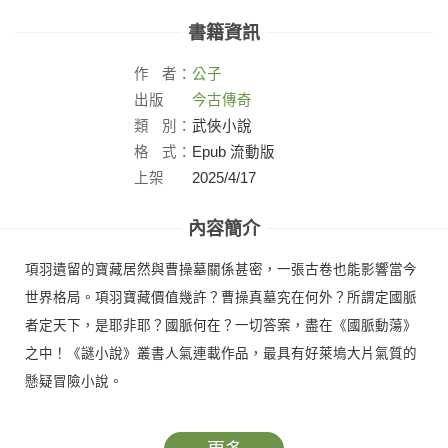
書籍資訊
作
者：
公子
出版
今古傳奇
社：
類
別：
武俠小說
格
式：
Epub 流動版
上架
2025/4/17
日：
內容簡介
項羽遺留的寶藏居然與曹操墓關係甚密，一張古卷也能影響當今
世界格局。項羽寶藏價值幾許？曹操真墓究在何外？所謂定國脈
者定天下，是耶非耶？國脈何在？一切答案，盡在《國脈動蕩》
之中！《謎小說》叢書人氣連載作品，最具有好萊塢大片氣質的
懸疑冒險小說。