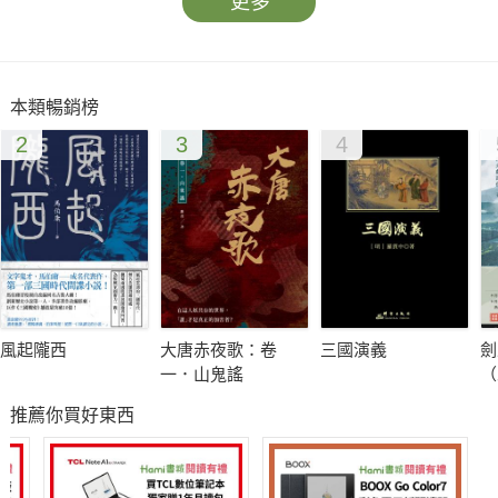
更多
本類暢銷榜
2
3
4
風起隴西
大唐赤夜歌：卷
三國演義
劍
一．山鬼謠
（
【
推薦你買好東西
名