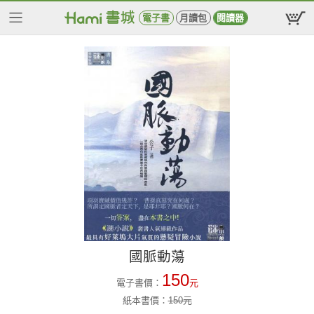
電子書
月讀包
閱讀器
國脈動蕩
150
電子書價：
元
紙本書價：
150
元