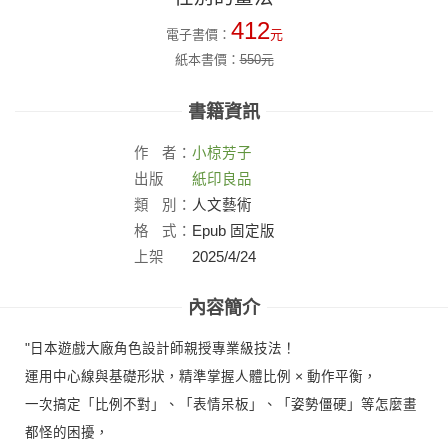
412
電子書價：
元
紙本書價：
550
元
書籍資訊
作
者：
小椋芳子
出版
紙印良品
社：
類
別：
人文藝術
格
式：
Epub 固定版
上架
2025/4/24
日：
內容簡介
"日本遊戲大廠角色設計師親授專業級技法！
運用中心線與基礎形狀，精準掌握人體比例 × 動作平衡，
一次搞定「比例不對」、「表情呆板」、「姿勢僵硬」等怎麼畫
都怪的困擾，