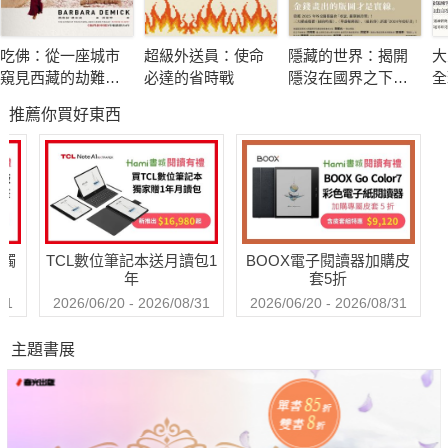
多年來的教學中發現，
許多繪畫愛好者，即使已經會畫畫，卻依然覺得「畫人物」特別
吃佛：從一座城市
超級外送員：使命
隱藏的世界：揭開
大
困難！
窺見西藏的劫難與
必達的省時戰
隱沒在國界之下的
全
其實，這是因為我們對人體太熟悉了，
求生
金權版圖
線
推薦你買好東西
彩
哪怕只有一點細節不對，畫面就會變得彆扭、不自然。
而本書，就是為了解決這些問題而誕生！
無論你是初學者，還是想提升人物繪畫技巧的插畫愛好者，
這本書都將是你最實用的學習指南！
送觸
TCL數位筆記本送月讀包1
BOOX電子閱讀器加購皮
年
套5折
本書特色
31
2026/06/20 - 2026/08/31
2026/06/20 - 2026/08/31
主題書展
特色1. 最專業的內容！遊戲角色設計師暨插畫老師親授，各領域
都適用的人物畫法
本書作者小椋芳子，不僅曾經替KONAMI、SEGA等遊戲大廠做
角色設計，也在旅居法國、紐西蘭後轉為自由插畫家，多年來開