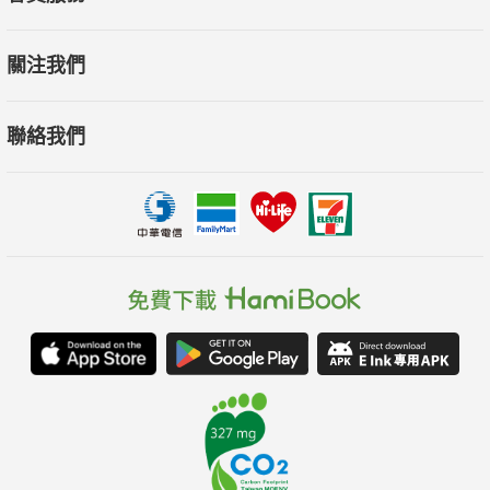
詳細拆解，破解最讓人頭痛的「手畫不好」、「腳畫不對」問
題，幫助你輕鬆克服人體繪畫的魔王關卡。
關注我們
特色4. 最自然的效果！掌握人體關節與重心平衡，從靜態到動態
聯絡我們
的姿勢都超真實
為什麼你畫出的角色總是「站著像木偶」、「動作像機器人」？
那是因為缺少「重心」與「關節」的概念！本書會教你透過掌握
關節的位置以及身體重心的轉變，讓筆下的人物姿態栩栩如生。
無論是跑步、趴著看書、坐著喝咖啡、盤腿坐等日常動作，都能
從僵硬或詭異的姿態調整回自然模樣。
特色5. 最易懂的範例！失敗NG圖 × 正確OK圖對照，快速修正你
的繪畫錯誤
眼睛太靠近鼻子？頭身比例怪怪的？腿太直像木棍？肩膀畫太寬
變壯漢？……本書特別提供「怪異」與「自然」的繪圖範例對比
分析，讓你一眼看出問題所在，藉此察覺自己可能犯的繪畫失