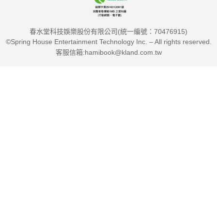
誤，一步步修正，提升繪畫實力，畫出理想中真正「對勁」的人
物角色！
春水堂科技娛樂股份有限公司(統一編號：70476915)
©Spring House Entertainment Technology Inc. – All rights reserved.
專業推薦
客服信箱:hamibook@kland.com.tw
（依姓氏筆畫排列）
「畫畫不是模仿，而是理解！是畫出靈魂的關鍵！」
透過速寫、結構與動態的精準練習，
讓你的作品擁有生命力與深度。
這本日式繪師們必備的「畫圖聖經」，
讓你從基礎到高階，快速突破創作瓶頸，
掌握2D角色作畫的精髓，開啟屬於你的創作之路！
──嶺東科技大學數位媒體設計系專技助理教授｜阿墨斯
在AI時代，繪圖基本功更顯重要。