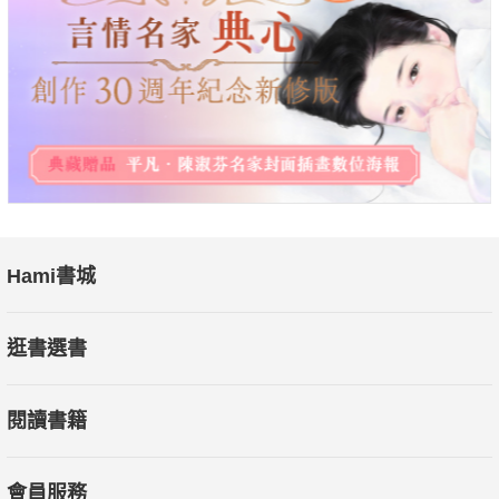
設無數繪畫課程。在本書中，她將自身多年的職場應用與教學經
驗結合，以容易理解的技巧，帶你拆解「人物為什麼畫不好！」
的祕密。
特色2：最直覺的畫法！不用死記解剖學，用簡單圖形 × 輔助
線，快速掌握人體比例
只要掌握「簡化細節」與「畫中心線」原則，即便不懂人體解剖
學，也能輕鬆拿捏人體比例。透過圓形、長方形、三角形等基礎
圖形，搭配中心線輔助，就能確保人物比例不歪不扭，畫得平衡
Hami書城
又立體。還有利用手套、花生、酒杯形狀等直覺輔助法，讓你草
稿打得快又準。
逛書選書
特色3. 最全面的教學！由局部細節到整體平衡，一次搞懂所有人
閱讀書籍
物畫需要的基礎
從五官配置到髮型變化，從正面、俯視到仰視，本書帶你學會如
何讓人物在不同角度下仍然畫得準確、自然。還有手部與腳部的
會員服務