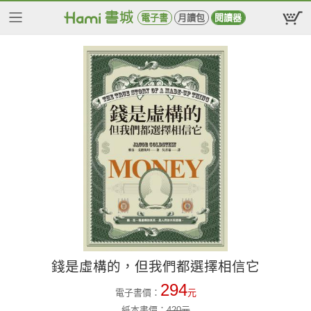
電子書
月讀包
閱讀器
錢是虛構的，但我們都選擇相信它
294
電子書價：
元
紙本書價：
420
元