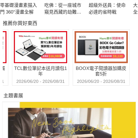
們在金錢上做出的選擇造就了如今身處的世界。跟隨作者機智與
零基礎漫畫素描入
吃佛：從一座城市
超級外送員：使命
大
充滿趣味的講述，一段重新理解金錢的探索之旅即將開啟。
門 360°漫畫全解
窺見西藏的劫難與
必達的省時戰
全
這是一本最適合入門的貨幣史讀物。作者戈德斯坦是美國國家公
求生
線
推薦你買好東西
彩
共廣播電台（NPR）熱門播客《金錢星球》（Planet Money）的
共同主持人，也是說故事的大師。在他筆下，錢跟貨幣不再是冷
冰冰的概念，透過描述歷史上影響深遠的關鍵人物和他們的動
機，搭配鮮明的細節呈現，描繪出不同時代貨幣體系的誕生歷
程，巧妙地講述了貨幣與經濟體系興衰起伏的引人故事。
送觸
TCL數位筆記本送月讀包1
BOOX電子閱讀器加購皮
十七世紀的歐洲，金匠們意外地成為銀行家，賭徒數學家成為機
年
套5折
率論創始人，一個小國家發明了股票市場和現代企業……這只是
31
2026/06/20 - 2026/08/31
2026/06/20 - 2026/08/31
金錢演變至今所曾經歷的一小段旅程。在此之前，古希臘硬幣興
主題書展
起，最早的紙幣在中國誕生；在此之後，二○○八年爆發金融危機
的起因，其實是一個龐大的影子銀行體系在運作，而比特幣等數
位現金，則試圖引燃一場激進的貨幣革命……
通貨緊縮或通貨膨脹發生時，我們的工資需要變化嗎？社會更富
有了，我們每個人都能有更好的生活嗎？金融危機裡，那些瞬間