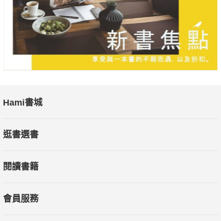
蒸發的錢都去了哪兒？央行用以對抗金融危機的錢從何而來？未
來會是一個沒有現金、甚至沒有銀行的世界嗎？作者在書中用通
俗易懂的語言，解釋了與每個人切身相關的諸多經濟學問題，並
提出討論與遠眺。
▋專業推薦
Freddy｜Freddy Business & Research 版主
Min｜Min 投資說書小棧
Hami書城
許繼元｜Mr.Market 市場先生／財經作家
游庭皓｜財經直播主
逛書選書
廖啟宏｜加州大學戴維斯分校經濟系客座教授、加州州政府研究
首席、""""一口經濟學""""PODCAST主持人
閱讀書籍
▋媒體狂讚
「這本書直指金錢之所以重要的核心……每一位金融監管機構的
會員服務
成員都應該閱讀《錢是虛構的》……這本書是動盪時代的絕佳準