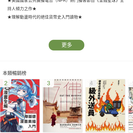
★美國國家公共廣播電台（NPR）熱門播客節目《金錢星球》主
持人傾力之作★
★理解動盪時代的絕佳貨幣史入門讀物★
▋錢，是怎麼誕生的？又經歷過哪些演變？
◆ 金融的本質是時間旅行：儲蓄是把資源從現在挪到未來，融資
更多
是把資源從未來挪回現在。
◆ 曾經盛行百年的「金本位制」，為什麼最終被棄而不用？金本
位制崩潰之後，金融秩序要依靠什麼維繫？
本類暢銷榜
◆ 二○○八年引發的金融危機，最嚴重的還不是荒謬的房貸，而是
2
3
4
背後冒出了一個影子銀行系統！
◆ 比特幣真能擺脫銀行霸權嗎？未來有沒有可能沒有現金、甚至
沒有銀行？
每個人都用過錢，也似乎都知道錢。但錢究竟是什麼？
作者在本書開篇便一針見血點破，錢是人類共謀的虛構之物，我