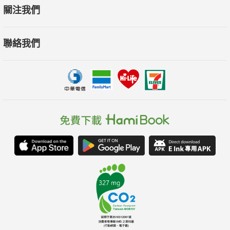
備，是一本充滿活力且容易理解的貨幣演變指南，展現了金錢如
關注我們
何以有機、偶然且具社會性的方式發展。」
──《紐約時報》
聯絡我們
「無疑是最引人入勝的貨幣史著作之一……雅各・戈德斯坦橫跨
五千年歷史，帶來機智、犀利，甚至出人意料的見解。」
──路透社
「雅各・戈德斯坦讓經濟學與貨幣政策的複雜性不僅變得易懂，
還令人著迷。他透過貨幣史的敘述，為我們提供了一面透視人類
歷史的鏡子，讓我們了解世界如何發展至今。」
——約翰・葛林（John Green），《紐約時報》排行榜冠軍作
家，《生命中的美好缺憾》（The Fault in Our Stars）作者
「《金錢星球》節目的雅各・戈德斯坦擁有非凡的才能，能夠將
複雜的經濟問題變得引人入勝、簡單易懂。他以幽默風趣的筆調