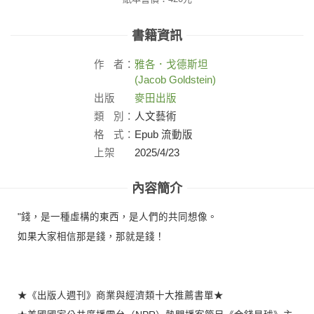
書籍資訊
作
者：
雅各．戈德斯坦
(Jacob Goldstein)
出版
麥田出版
社：
類
別：
人文藝術
格
式：
Epub 流動版
上架
2025/4/23
日：
內容簡介
"錢，是一種虛構的東西，是人們的共同想像。
如果大家相信那是錢，那就是錢！
★《出版人週刊》商業與經濟類十大推薦書單★