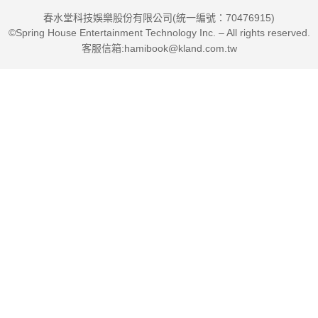
撰寫了一部關於金錢的歷史，其靈活流暢的敘事風格、機智洞察
春水堂科技娛樂股份有限公司(統一編號：70476915)
力，以及聰明的見解，使這本書與他在 NPR 的播客節目一樣精
©Spring House Entertainment Technology Inc. – All rights reserved.
彩。」
客服信箱:hamibook@kland.com.tw
——利雅特・艾哈邁德（Liaquat Ahamed），普立茲獎得主，
《金融之王：毀了世界的銀行家》（Finance: The Bankers Who
Broke the World）作者
「透過精闢的觀察與生動的軼事，戈德斯坦……揭示貨幣或許是
人類最成功的虛構產物。」
——《紐約時報》編輯推薦好書
▋精彩故事高潮迭起，令人耳目一新的貨幣史
自序 錢是虛構的
錢是一種虛構的東西，是人們共同的想像……本書要講的，是一
些充滿意外、喜悅、明智與瘋狂的時刻構成的故事，就是這些時