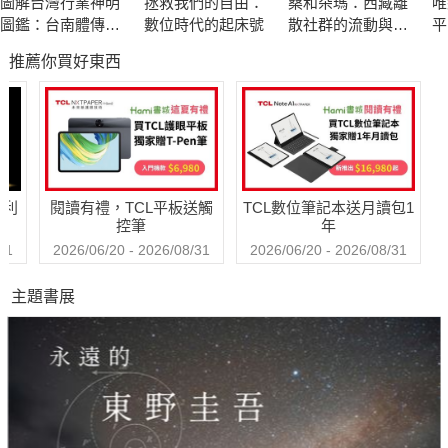
圖解台灣行業神明
拯救我們的自由：
桑和朵瑪：西藏離
唯
圖鑑：台南體傳統
數位時代的起床號
散社群的流動與社
平
工藝
會韌性
屬
推薦你買好東西
哈利
閱讀有禮，TCL平板送觸
TCL數位筆記本送月讀包1
控筆
年
31
2026/06/20 - 2026/08/31
2026/06/20 - 2026/08/31
主題書展