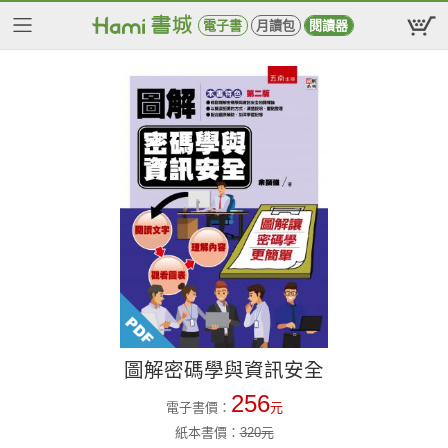
電子書
月讀包
閱讀器
圖解密碼學與資訊安全
256
電子書價：
元
紙本書價：
320
元