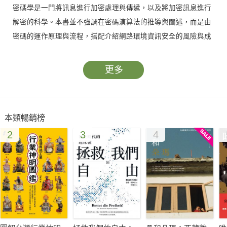
密碼學是一門將訊息進行加密處理與傳遞，以及將加密訊息進行
解密的科學。本書並不強調在密碼演算法的推導與闡述，而是由
密碼的運作原理與流程，搭配介紹網路環境資訊安全的風險與成
因，逐步導引讀者學習密碼學應用在資訊安全領域，進而達成安
全防護的關鍵。
更多
本書分為資訊安全與密碼學概論、網路基本概念、密碼學基礎、
公開金鑰基礎建設、憑證授權中心實務、智慧卡&自然人憑證，
共六個章節。內容的撰寫以一頁文字、一頁圖表搭配解說為原
本類暢銷榜
則，將複雜艱澀的密碼學運作流程與環境簡潔明白地呈現。
2
3
4
本書可作為導入密碼運作的系統規劃設計參考，也可作為相關課
程與教育訓練的教材。無論是從事資訊相關行業的人員、身處資
訊應用環境的使用者、學生，或是任何對於資安有疑惑的大眾，
都能透過本書輕鬆學習到符合實務所需的密碼學與資安知識。