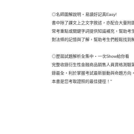
◎名師圖解說明‧易讀好記真Easy!
書中除了課文上之文字敘述，亦配合大量附
常考重點或關鍵字詞提供知識補充，幫助考
對法條的記憶與了解，幫助考生們輕鬆找到
◎歷屆試題解析全集中‧一次Show給你看
完整收錄衍生性金融商品銷售人員資格測驗第
錄最全，利於掌握考試最新脈動與命題方向
本書是您考取證照的最佳捷徑！"