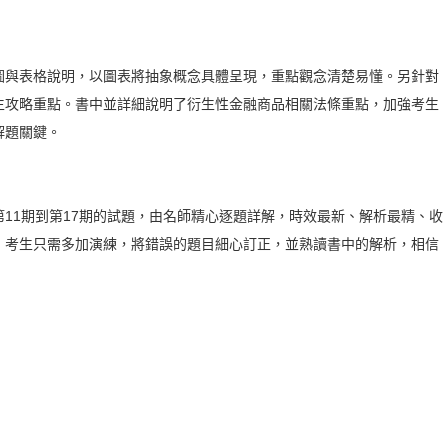
圖與表格說明，以圖表將抽象概念具體呈現，重點觀念清楚易懂。另針對
生攻略重點。書中並詳細說明了衍生性金融商品相關法條重點，加強考生
解題關鍵。
11期到第17期的試題，由名師精心逐題詳解，時效最新、解析最精、收
，考生只需多加演練，將錯誤的題目細心訂正，並熟讀書中的解析，相信