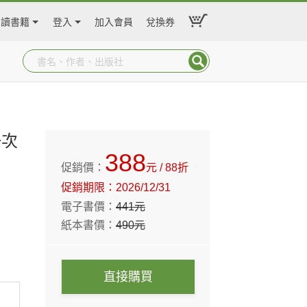
閱讀書籍
登入
加入會員
兌換券
一次
388
促銷價：
元
/ 88折
促銷期限：
2026/12/31
電子書價：
441
元
紙本書價：
490
元
直接購買