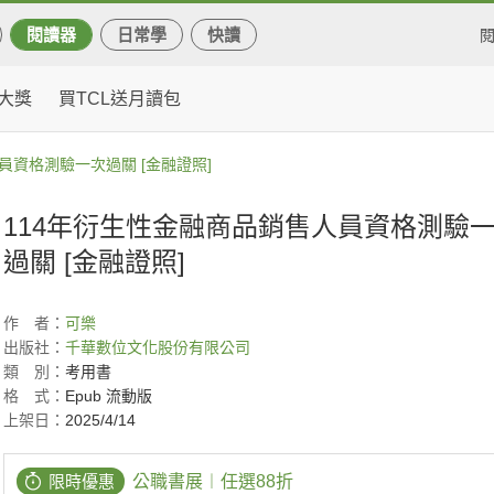
閱讀器
日常學
快讀
大獎
買TCL送月讀包
員資格測驗一次過關 [金融證照]
114年衍生性金融商品銷售人員資格測驗
過關 [金融證照]
作
者：
可樂
出版社：
千華數位文化股份有限公司
類
別：
考用書
格
式：
Epub 流動版
上架日：
2025/4/14
限時優惠
公職書展︱任選88折