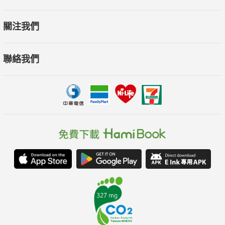
陳柏青／南華大學科技學院院長暨自然醫學研究及推廣中心主任
關注我們
彭芷雯／心靈作家
聯絡我們
【推薦人這樣說】（依姓名筆劃排序）
阿育吠陀最有趣的地方在直觀與易於實踐。它就在日常生活之
中，如此貼近我們，就像一個擁有百寶箱的母親，能照顧孩子的
種種需求，而我們也可以學習如此這樣的智慧，在每一天，給予
自己最溫柔的照顧。──Ashley／身體秘境瑜珈創辦人暨專任師資
本書介紹阿育吠陀養生的飲食，針對不同Dosha（體素）有不同
的適合食譜，也因應不同地方飲食文化，加入地方特有的食材，
成為日常健康飲食的助力。一方水土養一方人，當地的新鮮食材
最適合當地氣候環境養成的人，讀者不妨可以借用思考一下，例