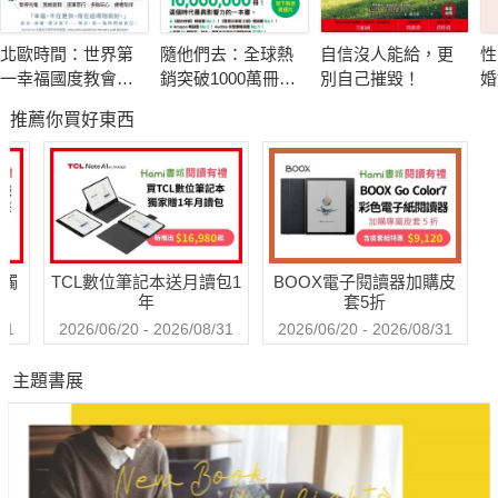
【什麼時候需要這本書？】
北歐時間：世界第
隨他們去：全球熱
自信沒人能給，更
性
★當感覺身體狀況不佳，但又還不到看醫生的程度時。
一幸福國度教會我
銷突破1000萬冊現
別自己摧毀！
婚
的事
象級巨作！改變千
破
推薦你買好東西
萬人命運的心理技
相
★想在有點擔心健康時能透過及時保養預防問題，遠離疾病。
巧【附放下執念明
信片圖】
★想用天然自製的保養品來溫柔舒心地照護自己。
★學習善用身邊的天然成分，並將這些方法融入日常，成為替自
送觸
TCL數位筆記本送月讀包1
BOOX電子閱讀器加購皮
己量身訂做的生活習慣。
年
套5折
31
2026/06/20 - 2026/08/31
2026/06/20 - 2026/08/31
★淨化居住空間，反轉負面情緒。
主題書展
★在日常生活中時時心情愉快、放鬆，遠離各種身心不適。
【療癒推薦】（依姓名筆劃排序）