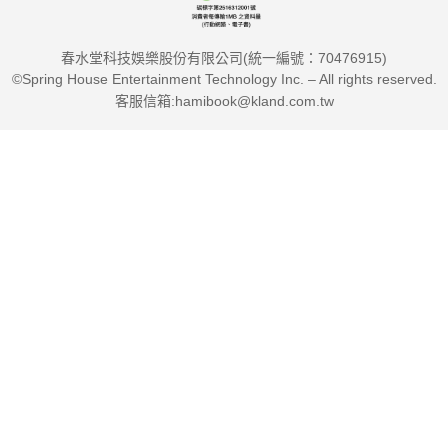
如台灣潮濕的氣候環境，人體容易累積溼氣，消化系統及代謝會
比較容易受到影響，因此利水除濕的香料很適合台灣人。而冬季
春水堂科技娛樂股份有限公司(統一編號：70476915)
的潮濕和夏季的潮濕又有分別，因此阿育吠陀的健康飲食應當考
©Spring House Entertainment Technology Inc. – All rights reserved.
慮到當地食物及因應季節變化而轉換攝取。──Fanna／島嶼芳療
客服信箱:hamibook@kland.com.tw
師
阿育吠陀最奧妙的地方之一，便是其深厚的食療智慧，而這本書
清晰地呈現了這一理念。誰能想到，家中看似平凡的廚房香料，
竟擁有如此強大的療癒力量！書中的配方簡單易懂、充滿驚喜，
並清楚解釋了原理。無論你是首次接觸阿育吠陀，還是想嘗試自
然療法，這本書都是值得收藏並反覆翻閱的寶貴指南，幫助你享
受更健康、更美味的生活。──Lydia Chang／起源瑜伽創辦人、
阿育吠陀療癒師
快步調與五光十色的生活方式讓我們減少接觸大自然。現代化的
飲食跟運動使我們逐漸與大自然脫節。慢慢促使我們的行動與生