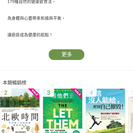
179種自然的健康飲食法，
為身體與心靈帶來和諧與平衡，
讓廚房成為健康的起點！
【全方位的身心修復手冊】
更多
以阿育吠陀智慧為基礎，利用廚房中的香料和香草植物，自然調
理身體和心靈的輕微不適，全書提供179種療癒方法。例如，用
本類暢銷榜
餘甘子和酥油製作按摩油，可緩解眼睛疲勞；用黑糖奶茶調理經
2
3
4
期不適；用洋甘菊和茴香糖漿助眠；用葫蘆巴護髮膜減少脫髮等
等。這些療癒方法容易執行，有效幫助改善生活中的輕微不適。
還附有廚房常備的香料和香草植物、油類及甜味劑清單，將您的
廚房變成家中的「健康守護者」。