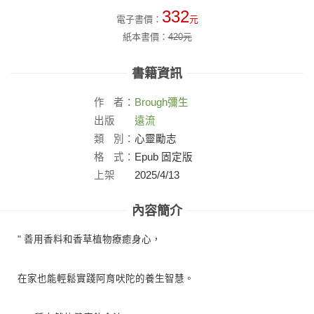
332
電子書價：
元
紙本書價：
420
元
書籍資訊
作
者：
Brough
彌生
出版
遠流
社：
類
別：
心靈勵志
格
式：
Epub 固定版
上架
2025/4/13
日：
內容簡介
" 善用香料和香草植物療癒身心，
在家也能輕鬆實踐阿育吠陀的養生智慧。