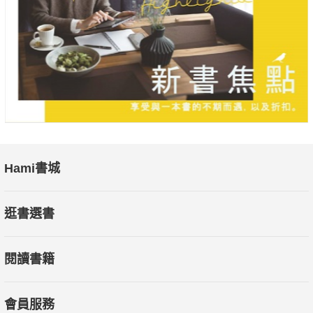
Ashley／身體秘境瑜珈創辦人暨專任師資
Fanna／島嶼芳療師
Lydia Chang／起源瑜伽創辦人、阿育吠陀療癒師
Prathap Lingam／涅槃瑜伽學苑
Hami書城
Vicky Li／Goddess Yoga Academy 創辦人
逛書選書
女巫阿娥／芳療與香草生活保健作家
閱讀書籍
林孟穎／《養顏聖經》作者、鼎妍中醫院長
陳廷宇／資深媒體人、台灣喜馬拉雅瑜伽靜心協會理事長
會員服務