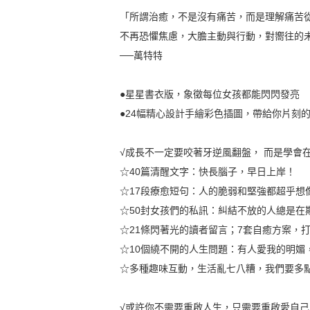
「所謂治癒，不是沒有痛苦，而是理解痛苦
不再恐懼焦慮，大膽主動與行動，對嚮往的
──萬特特
●星星書衣版，象徵每位女孩都能閃閃發亮
●24幅精心設計手繪彩色插圖，帶給你片刻
√成長不一定要咬著牙逆風翻盤， 而是學會
☆40篇清醒文字：快長腦子，早日上岸！
☆17段療愈短句：人的脆弱和堅強都超乎想
☆50封女孩們的私訊：糾結不放的人總是在
☆21條閃著光的讀者留言；7套自癒方案，
☆10個繞不開的人生問題：有人愛我的明媚
☆多種趣味互動，生活亂七八糟，我們要多
√或許你不需要重啟人生，只需要重啟愛自