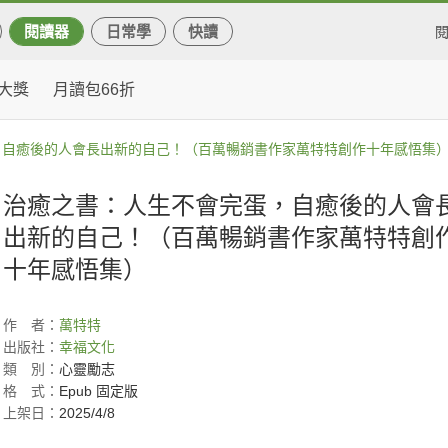
閱讀器
日常學
快讀
大獎
月讀包66折
，自癒後的人會長出新的自己！（百萬暢銷書作家萬特特創作十年感悟集
治癒之書：人生不會完蛋，自癒後的人會
出新的自己！（百萬暢銷書作家萬特特創
十年感悟集）
作
者：
萬特特
出版社：
幸福文化
類
別：
心靈勵志
格
式：
Epub 固定版
上架日：
2025/4/8