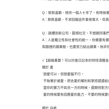
Q：默默喜歡、陪伴一個人七年了，有時候
A：默默喜歡、不求回報這件事很偉大，但
Q：跳槽到新公司，厭煩社交，不想跟同事
A：人是獨立性和社會性的統一，你需要有
梨園裡的蘋果樹，也要努力結出蘋果。除非
√【超級重要！可以抄進日記本的特特清醒金
關於 愛
˙戀愛可以，但戀愛腦不行。
˙不執著於被愛，把去愛的權利和掌控感還
˙當你的實力不如另一方的時候，還期待對
˙愛的時候要有回應愛的能力，不要的時候要
關於 自癒