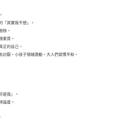
。
的「其實我不想」。
刪除。
理素質。
真正的自己。
緒去討厭。小孩子情緒激動，大人們習慣平和。
好是我」。
辨識度。
"