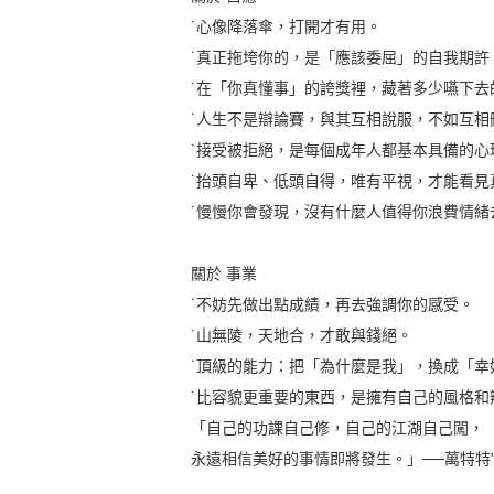
˙心像降落傘，打開才有用。
˙真正拖垮你的，是「應該委屈」的自我期許
˙在「你真懂事」的誇獎裡，藏著多少嚥下去
˙人生不是辯論賽，與其互相說服，不如互相
˙接受被拒絕，是每個成年人都基本具備的心
˙抬頭自卑、低頭自得，唯有平視，才能看見
˙慢慢你會發現，沒有什麼人值得你浪費情
關於 事業
˙不妨先做出點成績，再去強調你的感受。
˙山無陵，天地合，才敢與錢絕。
˙頂級的能力：把「為什麼是我」，換成「幸
˙比容貌更重要的東西，是擁有自己的風格和
「自己的功課自己修，自己的江湖自己闖，
永遠相信美好的事情即將發生。」──萬特特