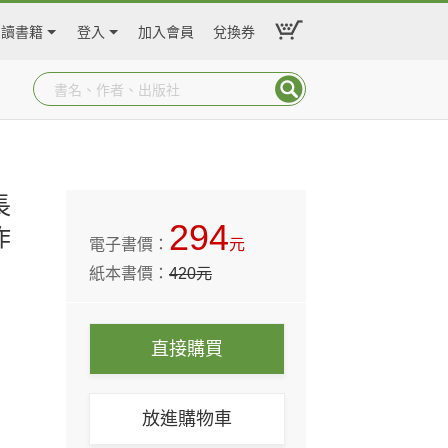
閱讀書籍
登入
加入會員
兌換券
）
長
294
作
電子書價：
元
紙本書價：
420
元
直接購買
放進購物車