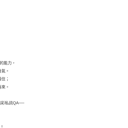
復的能力，
勇氣。
接住；
再來。
彩私訊QA──
怪！