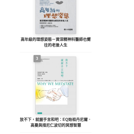
高年級的理想姿態－資深精神科醫師也嚮
往的老後人生
3
放不下，就握手言和吧：EQ始祖丹尼爾．
高曼與措尼仁波切的冥想智慧