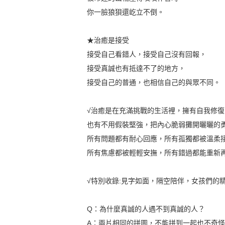
你一臉狼狽還屹立不倒。
★治癒是接受
接受自己看錯人，接受自己沒有回報，
接受真誠也有抵達不了的地方，
接受自己的普通，也相信自己的與眾不同。
√治癒是在充滿挑戰的生活裡，擁有自我修
也有不用假裝堅強，把內心脆弱攤開曬曬的
所有問題都有耐心回應，所有孤獨都被溫柔
所有焦慮都被輕輕安撫，所有錯過都能重新
√特別收錄:見字如面，隔空陪伴，女孩們的精
Q：為什麼真誠的人遇不到真誠的人？
A：兩片相同的拼圖，不能拼到一起也不奇