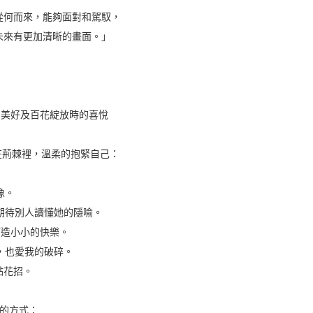
從何而來，能夠面對和駕馭，
未來有更加清晰的畫面。」
的美好及百花綻放時的喜悅
在荊棘裡，溫柔的抱緊自己：
像。
期待別人讀懂她的隱喻。
打造小小的快樂。
，也愛我的破碎。
點花招。
己的方式：