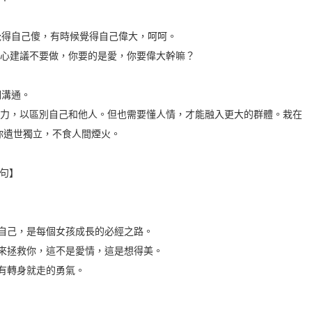
覺得自己傻，有時候覺得自己偉大，呵呵。
真心建議不要做，你要的是愛，你要偉大幹嘛？
們溝通。
實力，以區別自己和他人。但也需要懂人情，才能融入更大的群體。栽在
你遺世獨立，不食人間煙火。
句】
給自己，是每個女孩成長的必經之路。
方來拯救你，這不是愛情，這是想得美。
有轉身就走的勇氣。