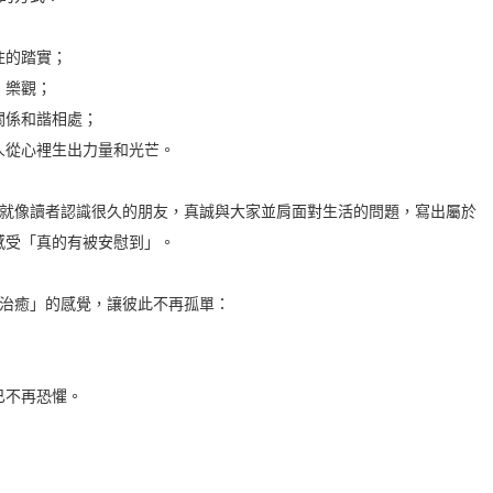
住的踏實；
、樂觀；
關係和諧相處；
人從心裡生出力量和光芒。
特就像讀者認識很久的朋友，真誠與大家並肩面對生活的問題，寫出屬於
感受「真的有被安慰到」。
「治癒」的感覺，讓彼此不再孤單：
已不再恐懼。