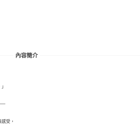
內容簡介
。」
──
與感受，