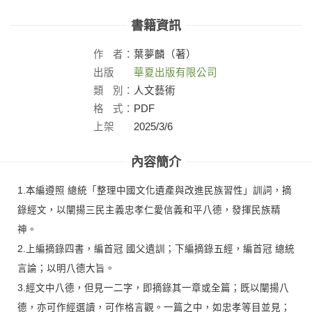
書籍資訊
作
者：
葉夢麟（著）
出版
華夏出版有限公司
社：
類
別：
人文藝術
格
式：
PDF
上架
2025/3/6
日：
內容簡介
1.本編遵照 總統「整理中國文化遺產與改進民族習性」訓詞，摘
錄經文，以闡揚三民主義忠孝仁愛信義和平八德，發揮民族精
神。
2.上編摘錄四書，編首冠 國父遺訓；下編摘錄五經，編首冠 總統
言論；以明八德大旨。
3.經文中八德，但見一二字，即摘錄其一章或全篇；既以闡揚八
德，亦可作經選讀，可作格言觀。一篇之中，如忠孝等目並見；