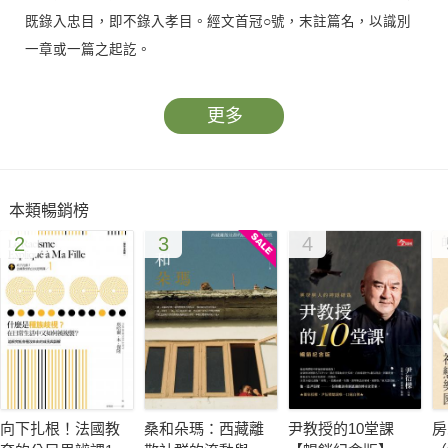
既錄入忠目，即不錄入孝目。經文首冠○號，末註篇名，以識別
一章或一篇之起訖。
更多
本類暢銷榜
2
3
4
向下扎根！法國教
桑和朵瑪：西藏離
尹教授的10堂課
房