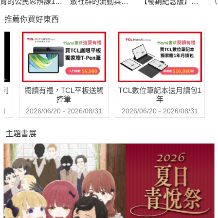
育的公民思辨課1－
散社群的流動與社
【暢銷紀念版】：
（
「什麼是種族歧
會韌性
興學興人的神隱總
推薦你買好東西
視？在日常生活中
裁
又如何被複
製？」：追根究柢
各種沒來由的成見
與誤解
哈利
閱讀有禮，TCL平板送觸
TCL數位筆記本送月讀包1
控筆
年
31
2026/06/20 - 2026/08/31
2026/06/20 - 2026/08/31
主題書展