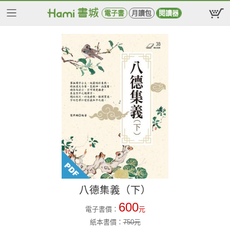
電子書
月讀包
閱讀器
八德集義（下）
600
電子書價：
元
紙本書價：
750
元