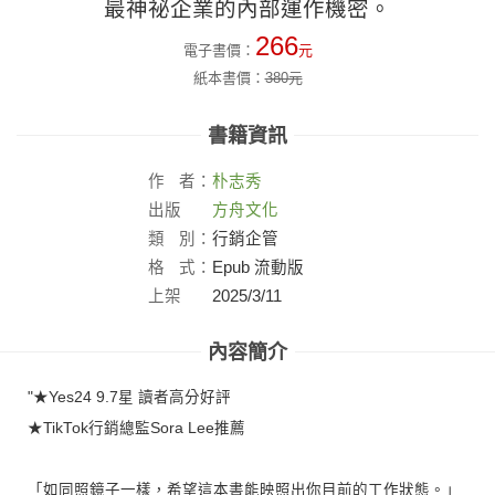
最神祕企業的內部運作機密。
266
電子書價：
元
紙本書價：
380
元
書籍資訊
作
者：
朴志秀
出版
方舟文化
社：
類
別：
行銷企管
格
式：
Epub 流動版
上架
2025/3/11
日：
內容簡介
"★Yes24 9.7星 讀者高分好評
★TikTok行銷總監Sora Lee推薦
「如同照鏡子一樣，希望這本書能映照出你目前的工作狀態。」