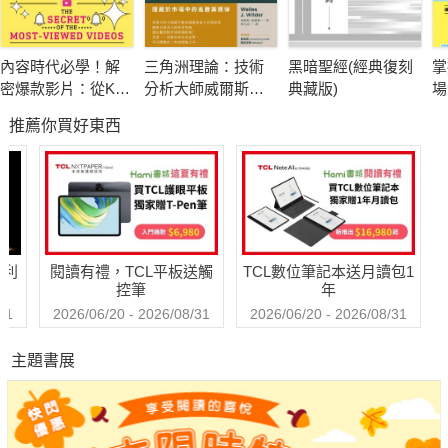
不藏私公開在蘋果親身經歷的獨特工作法。
內容時代必學！解
三角洲理論：技術
黑暗聖經(經典復刻
掌
????在蘋果，攻擊是最好的防禦
密爆款影片：從K-
分析大師威爾斯．
典藏版)
場
POP到好萊塢，深
威爾德的顛峰之作
口
推薦你買好東西
度挖掘讓人移不開
次
一般公司認為，愛爭論的員工就像「鬥雞」，是一種麻煩，
眼的「趣味公式」
的
不過，想在蘋果生存下去，就必須在所有會議上都發揮影響力！
（例如：在簡報中發現漏洞、以一針見血的問題質疑他人）
東方人的謙讓美德、沉默是金的被動態度，在這裡反而會害了
你。
哈利
閱讀有禮，TCL平板送觸
TCL數位筆記本送月讀包1
控筆
年
????像齒輪一樣無懈可擊的執行力
31
2026/06/20 - 2026/08/31
2026/06/20 - 2026/08/31
主題書展
蘋果工程師常自嘲：自己主修的不是電機，是Keynote（簡報製
作軟體）。
他們的簡報哪裡不一樣？答案是，有核心資訊、圖表和顏色，
並謹守鐵則：主管在一張簡報上的注意力不會超過一分鐘。