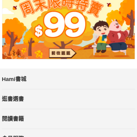
蘋果人相信，很會製作報告資料的人，100％很有做事頭腦。
一流人才如何工作？不美化蘋果的成功，如實展示，
蘋果、Meta、海力士，二十年矽谷工程師，
揭開全球最神祕企業的內部運作機密。"
Hami書城
逛書選書
閱讀書籍