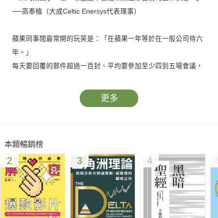
──高奉植（大成Celtic Enersys代表理事）
蘋果同事間最常開的玩笑是：「在蘋果一年等於在一般公司待六
年。」
每天要回覆的郵件超過一百封、平均要參加至少四到五場會議，
開會前還要進行多次事前會議、忍受部門間的各種摩擦……
在這般繁忙之中，蘋果員工如何實現卓越？
更多
作者朴志秀在矽谷有20年的開發人員經驗，
曾任職於韓國領先半導體公司海力士，
本類暢銷榜
後來在蘋果這個號稱連三個月都難以堅持的地方，工作了四年，
2
3
4
現在則在Meta，擔任擴增實境硬體顯示開發團隊經理。
在頂尖公司經驗豐富的他，透過這本書，詳細介紹了賈伯斯的管
理文化，
從目標設定、溝通、時間管理到提升職業技能的全過程，