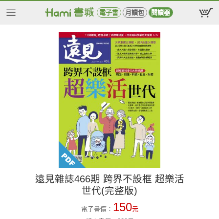
電子書
月讀包
閱讀器
遠見雜誌466期 跨界不設框 超樂活
世代(完整版)
150
電子書價：
元