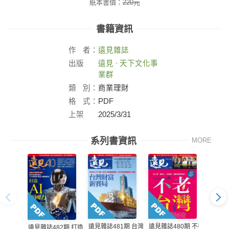
紙本書價：
220
元
書籍資訊
作
者：
遠見雜誌
出版
遠見 ∙ 天下文化事
社：
業群
類
別：
商業理財
格
式：
PDF
上架
2025/3/31
日：
系列書資訊
MORE
遠見雜誌481期 台灣
遠見雜
遠見雜誌480期 不老
遠見雜誌482期 打造