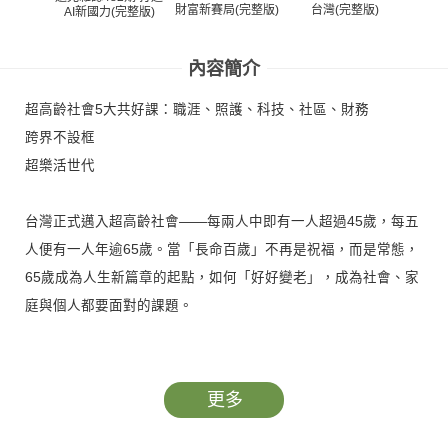
財富新賽局(完整版)
的老
台灣(完整版)
AI新國力(完整版)
內容簡介
超高齡社會5大共好課：職涯、照護、科技、社區、財務
跨界不設框
超樂活世代
台灣正式邁入超高齡社會——每兩人中即有一人超過45歲，每五
人便有一人年逾65歲。當「長命百歲」不再是祝福，而是常態，
65歲成為人生新篇章的起點，如何「好好變老」，成為社會、家
庭與個人都要面對的課題。
為探究國人對超高齡社會的準備與期待，《遠見雜誌》發起「台
灣超高齡社會大調查」，尋找共好共融的可能路徑。社會普遍憂
更多
心退休財務，從關鍵字搜尋熱度可見一斑，「自己的老年自己
養」雖是多數人的理想解答，但仍需仰賴制度改革與創新產品來