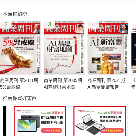
支撐。
本類暢銷榜
2
3
4
超高齡挑戰不僅攸關「高年級生」，更是台灣各界必修的跨域共
好課。從職涯、照護、科技、社區到財務五大面向，一場場的創
新實驗悄然展開。唯有打破年齡藩籬、拆解成見框架，讓不同世
代跨界交融，我們才能共創迎向百歲的「超樂活世代」，攜手書
寫人生下半場的美好篇章。
商業周刊 第2011期
商業周刊 第2009期
商業周刊 第2021期
《
5%警戒線
AI基建財富地圖
AI新富關鍵報告
年
股
推薦你買好東西
合
庭
產