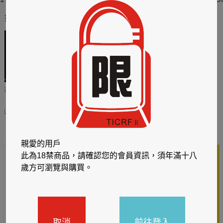
本書特色：
推薦你買好東西
＊泰耽天后Mame又一浪漫鉅獻，2025年最強力作！
＊Love in the air《愛在空氣中》系列作品，喜歡Pakin & Graph
這對CP的朋友千萬不可錯過！"
哈利
閱讀有禮，TCL平板送觸
TCL數位筆記本送月讀包1
控筆
年
31
2026/06/20 - 2026/08/31
2026/06/20 - 2026/08/31
主題書展
親愛的用戶
此為18禁商品，請確認您的會員資訊，須年滿十八
歲方可瀏覽與購買。
取消
前往登入