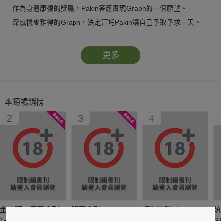
作為身體康復的獎勵，Pakin答應實現Graph的一個願望。
深感機會難得的Graph，決定拜託Pakin讓自己予取予求一天。
原本一切都進行得很順利，卻在一天將要結束時出了意外。
更多
Pakin的對手來到賽車場，抓住一時賭氣想下車自行回家的
Graph，
並以他的安危試圖要脅男人就範。千鈞一髮之際，
本類暢銷榜
多虧Chin出手相救，Graph才逃過一劫。可即便如此，
2
3
4
也等於迫使Pakin把弱點暴露在仇家面前，給了對方把柄威脅。
知道自己的一時衝動跟任性給心愛的哥哥惹了大麻煩的Graph，
不禁悔恨不已。他犯下的過錯嚴重到難以彌補，
縱使Pakin從此跟自己分道揚鑣也不該有任何怨言。
可沒想到男人生氣歸生氣，預想中的驅逐與責難卻沒有到來，
讓Graph的一顆心逐漸從冰冷的絕望中回溫 ——
金火旺ㄟ春天系列
夢魔系列1
情欲流動 上
萌
1+2合集
G