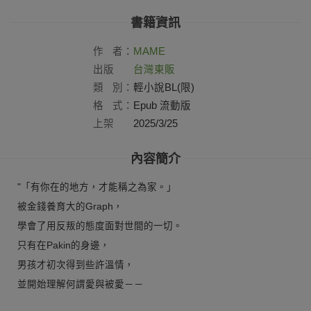
書籍資訊
作
者：
MAME
出版
台灣東販
社：
類
別：
輕小說BL(限)
格
式：
Epub 流動版
上架
2025/3/25
日：
內容簡介
"「有你在的地方，才能稱之為家。」
被金錢養育大的Graph，
學會了用反叛的態度面對世間的一切。
只有在Pakin的身邊，
男孩才初次得到些許溫情，
並開始理解何謂愛與被愛－－