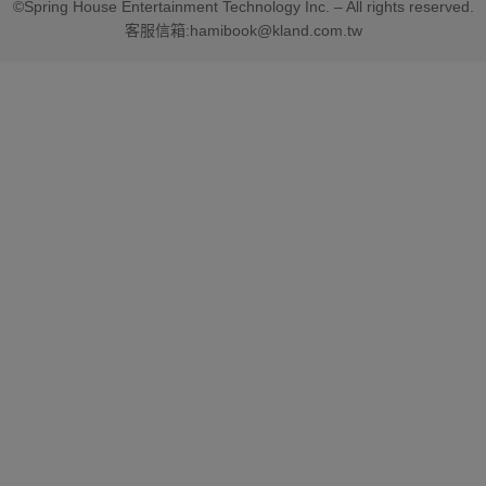
©Spring House Entertainment Technology Inc. – All rights reserved.
客服信箱:hamibook@kland.com.tw