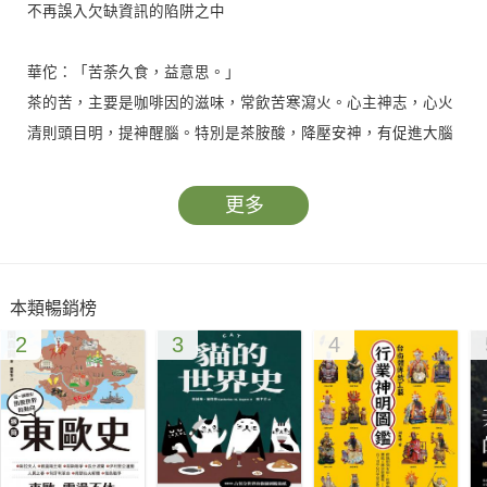
不再誤入欠缺資訊的陷阱之中
華佗：「苦荼久食，益意思。」
茶的苦，主要是咖啡因的滋味，常飲苦寒瀉火。心主神志，心火
清則頭目明，提神醒腦。特別是茶胺酸，降壓安神，有促進大腦
功能和神經生長的良效。二者一陰一陽，相互抑制，共同構成陰
陽平衡的兩個方面。二者共同促進思考，改善記憶力，故能「益
更多
意思」。一陰一陽之謂道，咖啡因與茶胺酸二氣相感，構成了茶
之大道的物質基礎。
本類暢銷榜
實事求是陸羽之「調之以鹽味」
2
3
4
我在泡茶、煮茶時，針對不同的茶類，反覆嘗試添加不同劑量的
食鹽，進行過各種化學實驗，最後得出的結論是，真的無法品出
令人欣喜的更新鮮的茶湯滋味。因為，對於上等的春茶，茶胺酸
的含量，通常占茶葉中胺基酸總量的50%以上，是茶湯中最主要
的鮮甜增味劑，很明顯是不適合加鹽的。