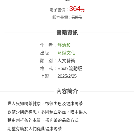
364
電子書價：
元
紙本書價：
520
元
書籍資訊
作
者：
靜清和
出版
沐燁文化
社：
類
別：
人文藝術
格
式：
Epub 流動版
上架
2025/2/25
日：
內容簡介
世人只知喝茶健康，卻很少思及健康喝茶
飲茶少則醒神思，多則精血虧虛，暗中傷人
藉由剖析茶的本質，探究茶的品飲方式
期望有助於人們從此健康喝茶