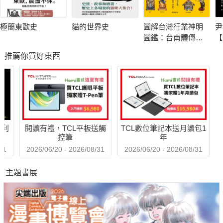
飲茶過量傷自身，與李時珍共嘆亂象
極簡東歐史
貓的世界史
圖解台灣行業神明
尹
飲茶過量，茶多酚會與蛋白質發生凝固反應，與鐵發生錯合反應
圖鑑：台南體傳統
【
導致沉澱，長久下來會造成貧血現象，即是「傷營傷精，血不華
工藝
興
推薦你買好東西
裁
色」。一方面飲茶過量，會造成營養不良；另一方面，過量的咖
啡因攝取，會影響腸道內正常的鈣質吸收與鈣鹽在骨中的沉積，
導致身體缺鈣或骨質疏鬆，故表現為「黃瘁痿弱」。
本書特色：本書以中醫的視角進行系統性思考，透過系統性梳理
哈利
閱讀有禮，TCL平板送觸
TCL數位筆記本送月讀包1
歷代中醫文獻，澄清歷史迷霧，釐清茶亦食亦藥的發展脈絡，找
控筆
年
出茶性對人體健康造成的種種影響。同時藉由探究各種品飲方
31
2026/06/20 - 2026/08/31
2026/06/20 - 2026/08/31
式，提出了有據可查、審慎合理的健康品鑑方式與飲用標準。告
主題書展
訴大家如何選擇適合自己的茶，如何健康地喝茶。